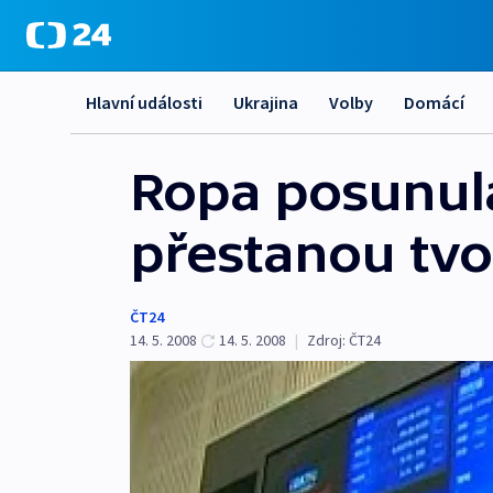
Hlavní události
Ukrajina
Volby
Domácí
Ropa posunul
přestanou tvoř
ČT24
14. 5. 2008
14. 5. 2008
|
Zdroj:
ČT24