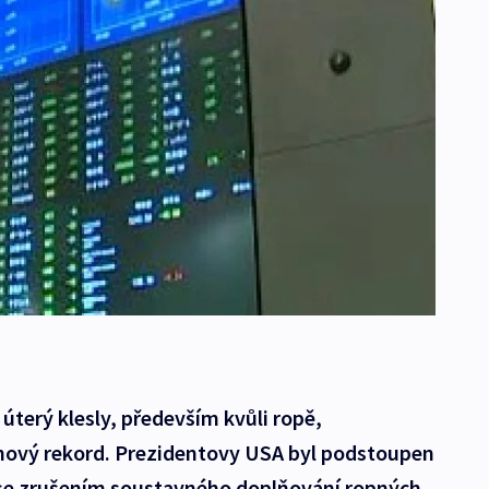
úterý klesly, především kvůli ropě,
enový rekord. Prezidentovy USA byl podstoupen
 se zrušením soustavného doplňování ropných