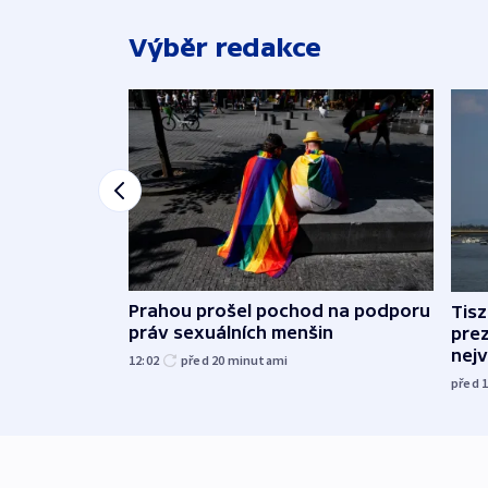
Výběr redakce
Prahou prošel pochod na podporu
Tis
práv sexuálních menšin
pre
nej
12:02
před 20
minutami
před 