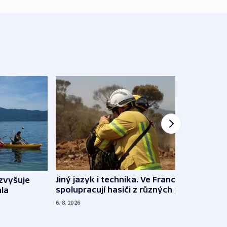
Jiný jazyk i technika. Ve Francii
zvyšuje
„Musí
spolupracují hasiči z různých zemí
la
polit
demo
6. 8. 2026
5. 8. 20