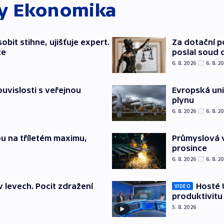
ky
Ekonomika
bit stihne, ujišťuje expert.
Za dotační 
ze
poslal soud 
6. 8. 2026
6. 8. 2
souvislosti s veřejnou
Evropská un
plynu
6. 8. 2026
6. 8. 2
u na tříletém maximu,
Průmyslová v
prosince
6. 8. 2026
6. 8. 2
v levech. Pocit zdražení
Hosté U
VIDEO
produktivitu
5. 8. 2026