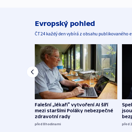
Evropský pohled
ČT24 každý den vybírá z obsahu publikovaného e
Falešní „lékaři“ vytvoření AI šíří
Spe
mezi staršími Poláky nebezpečné
jsou
zdravotní rady
bez
před 8
hodinami
před 