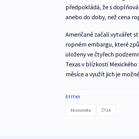
předpokládá, že s doplňová
anebo do doby, než cena rop
Američané začali vytvářet s
ropném embargu, které způso
uloženy ve čtyřech podzemní
Texas v blízkosti Mexického 
měsíce a využít jich je možn
ŠTÍTKY
Ekonomika
ČT24