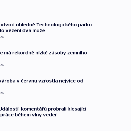
podvod ohledně Technologického parku
do vězení dva muže
026
ie má rekordně nízké zásoby zemního
026
ýroba v červnu vzrostla nejvíce od
026
dálostí, komentářů probrali klesající
 práce během vlny veder