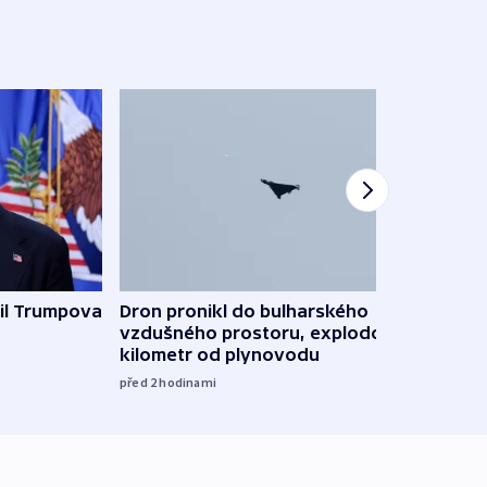
il Trumpova
Dron pronikl do bulharského
Ruský
vzdušného prostoru, explodoval
čtyři 
kilometr od plynovodu
08:20
před 2
hodinami