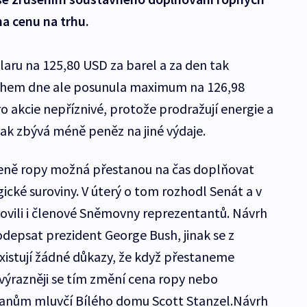
na cenu na trhu.
laru na 125,80 USD za barel a za den tak
Během dne ale posunula maximum na 126,98
ro akcie nepříznivé, protože prodražují energie a
ak zbývá méně peněz na jiné výdaje.
 ceně ropy možná přestanou na čas doplňovat
ické suroviny. V úterý o tom rozhodl Senát a v
lovili i členové Sněmovny reprezentantů. Návrh
odepsat prezident George Bush, jinak se z
istují žádné důkazy, že když přestaneme
výrazněji se tím změní cena ropy nebo
anům mluvčí Bílého domu Scott Stanzel.Návrh