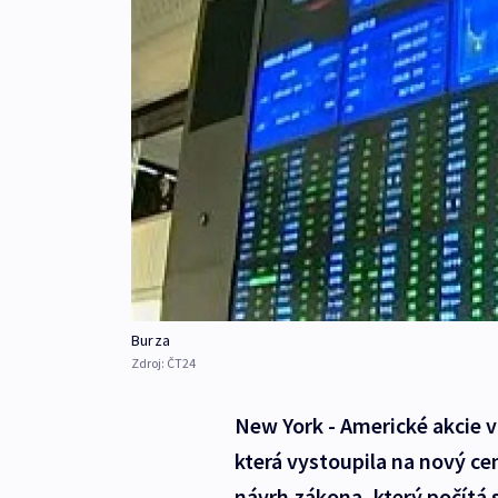
Burza
Zdroj:
ČT24
New York - Americké akcie v 
která vystoupila na nový c
návrh zákona, který počítá