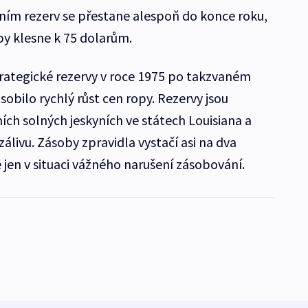
ním rezerv se přestane alespoň do konce roku,
y klesne k 75 dolarům.
trategické rezervy v roce 1975 po takzvaném
bilo rychlý růst cen ropy. Rezervy jsou
ch solných jeskyních ve státech Louisiana a
zálivu. Zásoby zpravidla vystačí asi na dva
é jen v situaci vážného narušení zásobování.