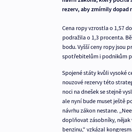
rezerv, aby zmírnily dopad 
Cena ropy vzrostla o 1,57 do
podražila o 1,3 procenta. 
bodu. Vyšší ceny ropy jsou p
spotřebitelům i podnikům p
Spojené státy kvůli vysoké
nouzové rezervy této strateg
noci na dnešek se stejně vys
ale nyní bude muset ještě p
návrhu zákon nestane. „Neex
doplňovat zásobníky, nějak 
benzinu,“ vzkázal kongresm