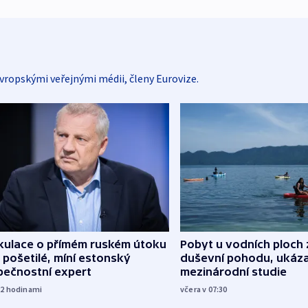
vropskými veřejnými médii, členy Eurovize.
kulace o přímém ruském útoku
Pobyt u vodních ploch 
 pošetilé, míní estonský
duševní pohodu, ukáza
pečnostní expert
mezinárodní studie
22
hodinami
včera v 07:30