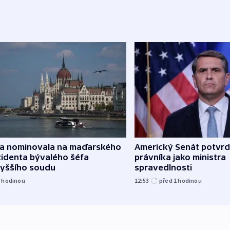
za nominovala na maďarského
Americký Senát potvrd
zidenta bývalého šéfa
právníka jako ministra
vyššího soudu
spravedlnosti
1
hodinou
12:53
před 1
hodinou