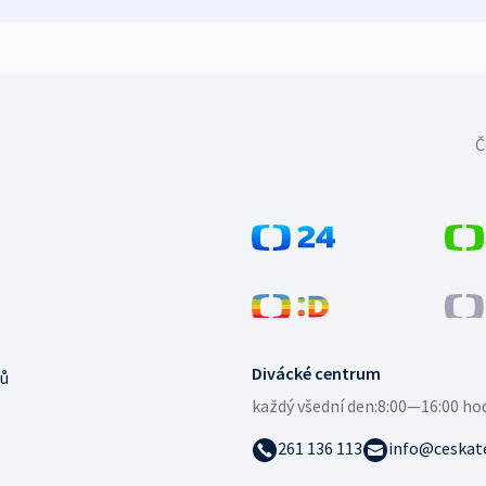
Č
Divácké centrum
ů
každý všední den:
8:00—16:00 ho
261 136 113
info@ceskate