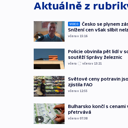
Aktuálně z rubri
Česko se plynem záso
VIDEO
Snížení cen však slíbit nel
včera v 15:16
Policie obvinila pět lidí v 
soutěží Správy železnic
včera
včera v 13:21
Světové ceny potravin jso
zjistila FAO
včera v 12:55
Bulharsko končí s cenami 
přetrvává
včera v 07:38