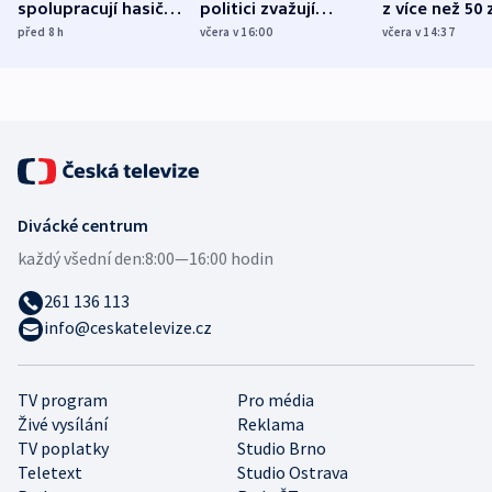
spolupracují hasiči z
politici zvažují
z více než 50 
různých zemí
dohodu o
Bojovali na s
před 8
h
včera v 16:00
včera v 14:37
demografii
Ruska
Divácké centrum
každý všední den:
8:00—16:00 hodin
261 136 113
info@ceskatelevize.cz
TV program
Pro média
Živé vysílání
Reklama
TV poplatky
Studio Brno
Teletext
Studio Ostrava