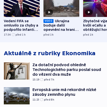
Vedení FIFA se
Ukrajina
Zbytečné výj
VIDEO
omluvilo za chyby a
buduje další
kvůli eCallu a
podpořilo Infantina.
opevnění na hranici
obtěžující ho
UEFA trvá na
s Běloruskem
zdržují záchr
17:34
před 1
h
před 1
h
před 2
h
bojkotu
Aktuálně z rubriky
Ekonomika
Za dotační podvod ohledně
Technologického parku poslal soud
do vězení dva muže
15:19
před 7
h
Evropská unie má rekordně nízké
zásoby zemního plynu
11:23
před 8
h