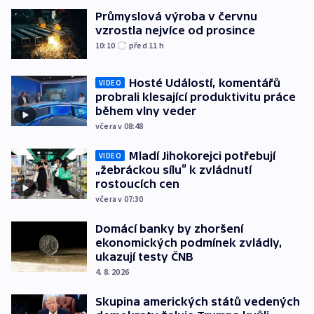
Průmyslová výroba v červnu
vzrostla nejvíce od prosince
10:10
před 11
h
Hosté Událostí, komentářů
VIDEO
probrali klesající produktivitu práce
během vlny veder
včera v 08:48
Mladí Jihokorejci potřebují
VIDEO
„žebráckou sílu“ k zvládnutí
rostoucích cen
včera v 07:30
Domácí banky by zhoršení
ekonomických podmínek zvládly,
ukazují testy ČNB
4. 8. 2026
Skupina amerických států vedených