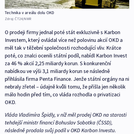
Technika v areálu dolu OKD
Zdroj:
ČT24/NWR
O prodeji firmy jednal poté stát exkluzivně s Karbon
Investem, který ovládal více než polovinu akcií OKD a
měl tak v těžební společnosti rozhodující vliv. Krátce
poté, co znalci ocenili státní podíl, nabídl Karbon Invest
za 46 % akcií 2,25 miliardy korun. S konkurenční
nabídkou ve výši 3,1 miliardy korun se následně
přihlásila firma Penta Finance. Jenže státní orgány na ni
nebraly zřetel – údajně kvůli tomu, že přišla jen několik
málo hodin před tím, co vláda rozhodla o privatizaci
OKD.
Vláda Vladimíra Špidly, v níž měl prodej OKD na starosti
tehdejší ministr financí Bohuslav Sobotka (ČSSD),
následně prodala svůj podíl v OKD Karbon Investu.