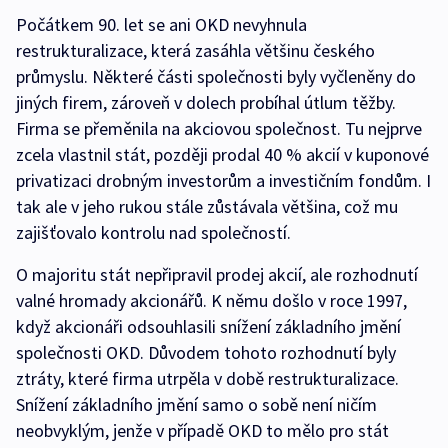
Počátkem 90. let se ani OKD nevyhnula
restrukturalizace, která zasáhla většinu českého
průmyslu. Některé části společnosti byly vyčleněny do
jiných firem, zároveň v dolech probíhal útlum těžby.
Firma se přeměnila na akciovou společnost. Tu nejprve
zcela vlastnil stát, později prodal 40 % akcií v kuponové
privatizaci drobným investorům a investičním fondům. I
tak ale v jeho rukou stále zůstávala většina, což mu
zajišťovalo kontrolu nad společností.
O majoritu stát nepřipravil prodej akcií, ale rozhodnutí
valné hromady akcionářů. K němu došlo v roce 1997,
když akcionáři odsouhlasili snížení základního jmění
společnosti OKD. Důvodem tohoto rozhodnutí byly
ztráty, které firma utrpěla v době restrukturalizace.
Snížení základního jmění samo o sobě není ničím
neobvyklým, jenže v případě OKD to mělo pro stát