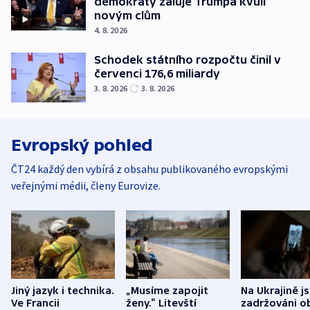
demokraty žaluje Trumpa kvůli
novým clům
4. 8. 2026
Schodek státního rozpočtu činil v
červenci 176,6 miliardy
3. 8. 2026
3. 8. 2026
Evropský pohled
ČT24 každý den vybírá z obsahu publikovaného evropskými
veřejnými médii, členy Eurovize.
Jiný jazyk i technika.
„Musíme zapojit
Na Ukrajině j
Ve Francii
ženy.“ Litevští
zadržováni o