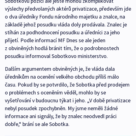
Sobotkovu pozici ale ještě mohou zkomplikovat
výslechy předvolaných aktérů privatizace, především jde
o dva úředníky Fondu národního majetku a znalce, na
základě jehož posudku vláda doly prodávala. Znalec je
stíhán za podhodnocení posudku a úředníci za jeho
přijetí. Podle informací MF Dnes se ale jeden
z obviněných hodlá bránit tím, že o podrobnostech
posudku informoval Sobotkovo ministerstvo.
Dalším argumentem obviněných je, že vláda dala
úředníkům na ocenění velkého obchodu příliš málo
času. Pokud by se potvrdilo, že Sobotka před prodejem
o problémech s oceněním věděl, mohlo by se
vyšetřování v budoucnu týkat i jeho. „V době privatizace
nebyl posudek zpochybněn. My jsme neměli žádné
informace ani signály, že by znalec neodvedl práci
dobře,“ brání se ale Sobotka.