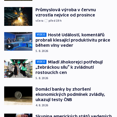
Průmyslová výroba v červnu
vzrostla nejvíce od prosince
včera
před 19
h
Hosté Událostí, komentářů
VIDEO
probrali klesající produktivitu práce
během vlny veder
5. 8. 2026
Mladí Jihokorejci potřebují
VIDEO
„žebráckou sílu“ k zvládnutí
rostoucích cen
5. 8. 2026
Domácí banky by zhoršení
ekonomických podmínek zvládly,
ukazují testy ČNB
4. 8. 2026
Skupina amerických států vedených