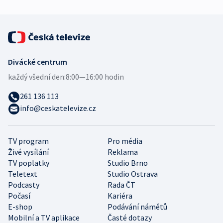
Divácké centrum
každý všední den:
8:00—16:00 hodin
261 136 113
info@ceskatelevize.cz
TV program
Pro média
Živé vysílání
Reklama
TV poplatky
Studio Brno
Teletext
Studio Ostrava
Podcasty
Rada ČT
Počasí
Kariéra
E-shop
Podávání námětů
Mobilní a TV aplikace
Časté dotazy