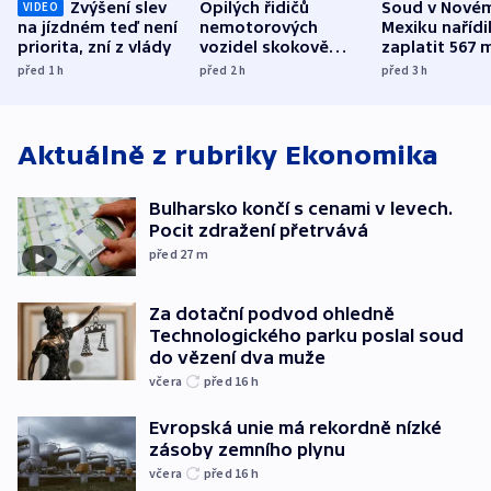
Zvýšení slev
Opilých řidičů
Soud v Nové
VIDEO
na jízdném teď není
nemotorových
Mexiku nařídi
priorita, zní z vlády
vozidel skokově
zaplatit 567 
přibylo, nejvíc ve
dolarů kvůli 
před 1
h
před 2
h
před 3
h
středních Čechách
způsobené d
Aktuálně z rubriky
Ekonomika
Bulharsko končí s cenami v levech.
Pocit zdražení přetrvává
před 27
m
Za dotační podvod ohledně
Technologického parku poslal soud
do vězení dva muže
včera
před 16
h
Evropská unie má rekordně nízké
zásoby zemního plynu
včera
před 16
h