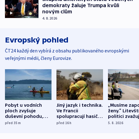
demokraty žaluje Trumpa kvůli
novým clům
4. 8. 2026
Evropský pohled
ČT24 každý den vybírá z obsahu publikovaného evropskými
veřejnými médii, členy Eurovize.
Pobyt u vodních
Jiný jazyk i technika.
„Musíme zapo
ploch zvyšuje
Ve Francii
ženy.“ Litevšt
duševní pohodu,
spolupracují hasiči z
politici zvažuj
ukázala
různých zemí
dohodu o
před 35
m
před 16
h
5. 8. 2026
mezinárodní studie
demografii