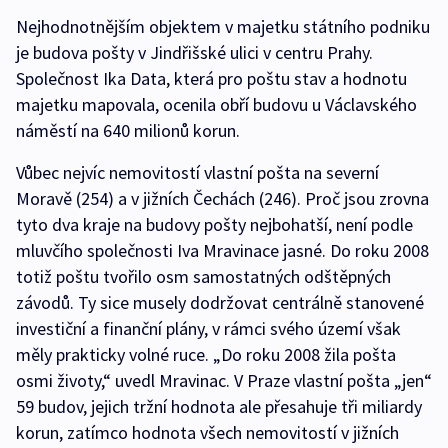
Nejhodnotnějším objektem v majetku státního podniku
je budova pošty v Jindřišské ulici v centru Prahy.
Společnost Ika Data, která pro poštu stav a hodnotu
majetku mapovala, ocenila obří budovu u Václavského
náměstí na 640 milionů korun.
Vůbec nejvíc nemovitostí vlastní pošta na severní
Moravě (254) a v jižních Čechách (246). Proč jsou zrovna
tyto dva kraje na budovy pošty nejbohatší, není podle
mluvčího společnosti Iva Mravinace jasné. Do roku 2008
totiž poštu tvořilo osm samostatných odštěpných
závodů. Ty sice musely dodržovat centrálně stanovené
investiční a finanční plány, v rámci svého území však
měly prakticky volné ruce. „Do roku 2008 žila pošta
osmi životy,“ uvedl Mravinac. V Praze vlastní pošta „jen“
59 budov, jejich tržní hodnota ale přesahuje tři miliardy
korun, zatímco hodnota všech nemovitostí v jižních