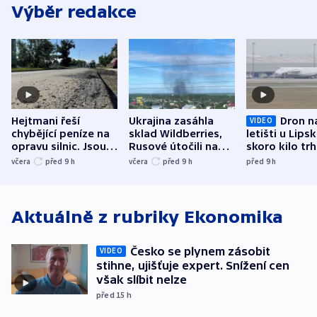
Výběr redakce
Hejtmani řeší
Ukrajina zasáhla
Dron n
VIDEO
chybějící peníze na
sklad Wildberries,
letišti u Lips
opravu silnic. Jsou
Rusové útočili na
skoro kilo trh
nenárokové, namítá
trh, hasiče či
indicie ukazuj
včera
před 9
h
včera
před 9
h
před 9
h
ministerstvo
stadion
Rusko
Aktuálně z rubriky
Ekonomika
Česko se plynem zásobit
VIDEO
stihne, ujišťuje expert. Snížení cen
však slíbit nelze
před 15
h