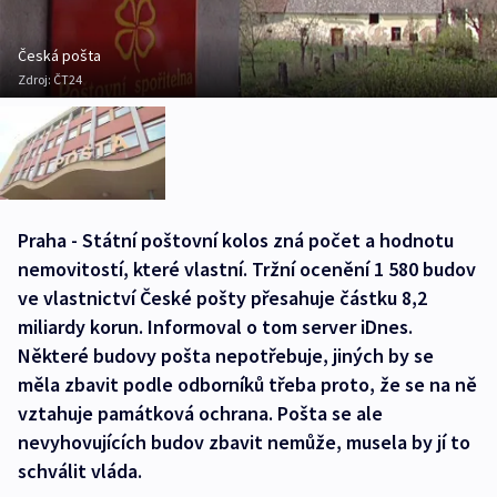
Česká pošta
Zdroj:
ČT24
Praha - Státní poštovní kolos zná počet a hodnotu
nemovitostí, které vlastní. Tržní ocenění 1 580 budov
ve vlastnictví České pošty přesahuje částku 8,2
miliardy korun. Informoval o tom server iDnes.
Některé budovy pošta nepotřebuje, jiných by se
měla zbavit podle odborníků třeba proto, že se na ně
vztahuje památková ochrana. Pošta se ale
nevyhovujících budov zbavit nemůže, musela by jí to
schválit vláda.