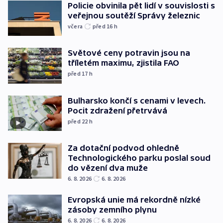
Policie obvinila pět lidí v souvislosti s
veřejnou soutěží Správy železnic
včera
před 16
h
Světové ceny potravin jsou na
tříletém maximu, zjistila FAO
před 17
h
Bulharsko končí s cenami v levech.
Pocit zdražení přetrvává
před 22
h
Za dotační podvod ohledně
Technologického parku poslal soud
do vězení dva muže
6. 8. 2026
6. 8. 2026
Evropská unie má rekordně nízké
zásoby zemního plynu
6. 8. 2026
6. 8. 2026