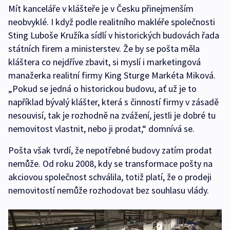
Mít kanceláře v klášteře je v Česku přinejmenším
neobvyklé. I když podle realitního makléře společnosti
Sting Luboše Kružíka sídlí v historických budovách řada
státních firem a ministerstev. Že by se pošta měla
kláštera co nejdříve zbavit, si myslí i marketingová
manažerka realitní firmy King Sturge Markéta Miková.
„Pokud se jedná o historickou budovu, ať už je to
například bývalý klášter, která s činností firmy v zásadě
nesouvisí, tak je rozhodně na zvážení, jestli je dobré tu
nemovitost vlastnit, nebo ji prodat,“ domnívá se.
Pošta však tvrdí, že nepotřebné budovy zatím prodat
nemůže. Od roku 2008, kdy se transformace pošty na
akciovou společnost schválila, totiž platí, že o prodeji
nemovitostí nemůže rozhodovat bez souhlasu vlády.