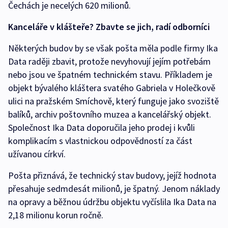
Čechách je necelých 620 milionů.
Kanceláře v klášteře? Zbavte se jich, radí odborníci
Některých budov by se však pošta měla podle firmy Ika
Data raději zbavit, protože nevyhovují jejím potřebám
nebo jsou ve špatném technickém stavu. Příkladem je
objekt bývalého kláštera svatého Gabriela v Holečkově
ulici na pražském Smíchově, který funguje jako svoziště
balíků, archiv poštovního muzea a kancelářský objekt.
Společnost Ika Data doporučila jeho prodej i kvůli
komplikacím s vlastnickou odpovědností za část
užívanou církví.
Pošta přiznává, že technický stav budovy, jejíž hodnota
přesahuje sedmdesát milionů, je špatný. Jenom náklady
na opravy a běžnou údržbu objektu vyčíslila Ika Data na
2,18 milionu korun ročně.