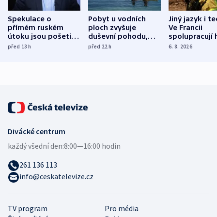
Spekulace o
Pobyt u vodních
Jiný jazyk i t
přímém ruském
ploch zvyšuje
Ve Francii
útoku jsou pošetilé,
duševní pohodu,
spolupracují h
míní estonský
ukázala
různých zemí
před 13
h
před 22
h
6. 8. 2026
bezpečnostní
mezinárodní studie
expert
Divácké centrum
každý všední den:
8:00—16:00 hodin
261 136 113
info@ceskatelevize.cz
TV program
Pro média