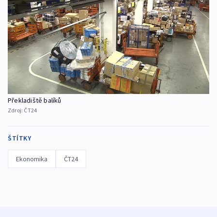
Překladiště balíků
Zdroj:
ČT24
ŠTÍTKY
Ekonomika
ČT24