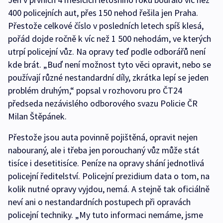
400 policejních aut, přes 150 nehod řešila jen Praha.
Přestože celkové číslo v posledních letech spíš klesá,
pořád dojde ročně k víc než 1 500 nehodám, ve kterých
utrpí policejní vůz. Na opravy teď podle odborářů není
kde brát. „Buď není možnost tyto věci opravit, nebo se
používají různé nestandardní díly, zkrátka lepí se jeden
problém druhým,“ popsal v rozhovoru pro ČT24
předseda nezávislého odborového svazu Policie ČR
Milan Štěpánek.
Přestože jsou auta povinně pojištěná, opravit nejen
nabouraný, ale i třeba jen porouchaný vůz může stát
tisíce i desetitisíce. Peníze na opravy shání jednotlivá
policejní ředitelství. Policejní prezidium data o tom, na
kolik nutné opravy vyjdou, nemá. A stejně tak oficiálně
neví ani o nestandardních postupech při opravách
policejní techniky. „My tuto informaci nemáme, jsme