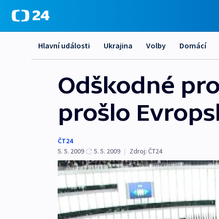
Hlavní události
Ukrajina
Volby
Domácí
Odškodné pro 
prošlo Evrop
ČT24
5. 5. 2009
5. 5. 2009
|
Zdroj:
ČT24