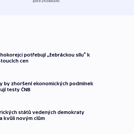
před 2
hodinami
před 2
ihokorejci potřebují „žebráckou sílu“ k
stoucích cen
y by zhoršení ekonomických podmínek
ují testy ČNB
rických států vedených demokraty
a kvůli novým clům