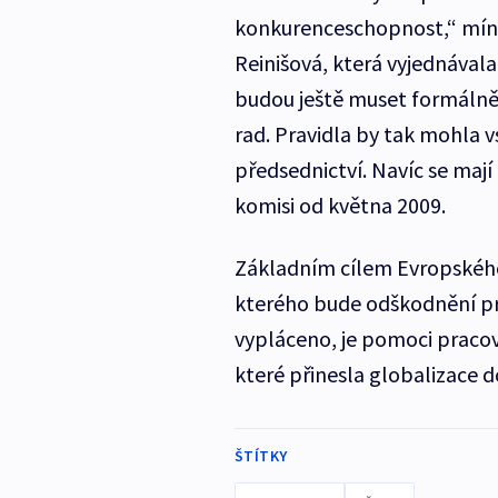
konkurenceschopnost,“ míní
Reinišová, která vyjednával
budou ještě muset formálně 
rad. Pravidla by tak mohla 
předsednictví. Navíc se maj
komisi od května 2009.
Základním cílem Evropského 
kterého bude odškodnění p
vypláceno, je pomoci pracovn
které přinesla globalizace 
ŠTÍTKY