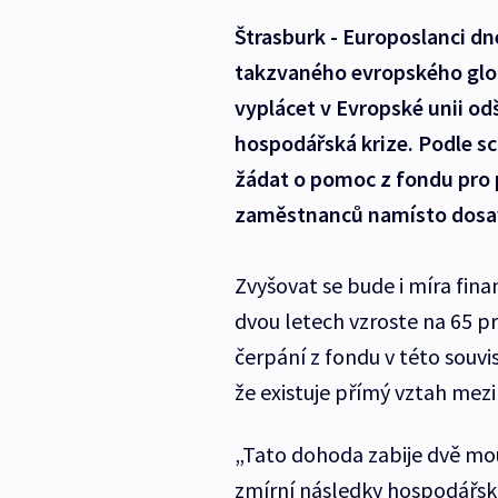
Štrasburk - Europoslanci dn
takzvaného evropského glo
vyplácet v Evropské unii od
hospodářská krize. Podle s
žádat o pomoc z fondu pro 
zaměstnanců namísto dosav
Zvyšovat se bude i míra fina
dvou letech vzroste na 65 pr
čerpání z fondu v této souvi
že existuje přímý vztah mezi
„Tato dohoda zabije dvě mo
zmírní následky hospodářsk