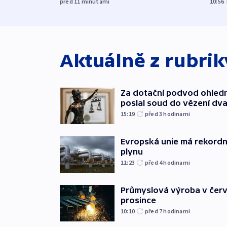
před 11
minutami
10:56
Aktuálně z rubri
Za dotační podvod ohled
poslal soud do vězení dv
15:19
před 3
hodinami
Evropská unie má rekordn
plynu
11:23
před 4
hodinami
Průmyslová výroba v červ
prosince
10:10
před 7
hodinami