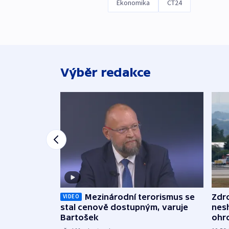
Ekonomika
ČT24
Výběr redakce
Mezinárodní terorismus se
Zdr
VIDEO
stal cenově dostupným, varuje
nes
Bartošek
ohr
mun