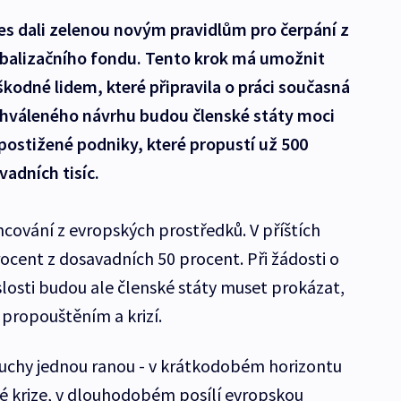
es dali zelenou novým pravidlům pro čerpání z
balizačního fondu. Tento krok má umožnit
škodné lidem, které připravila o práci současná
chváleného návrhu budou členské státy moci
postižené podniky, které propustí už 500
adních tisíc.
ncování z evropských prostředků. V příštích
ocent z dosavadních 50 procent. Při žádosti o
slosti budou ale členské státy muset prokázat,
 propouštěním a krizí.
uchy jednou ranou - v krátkodobém horizontu
é krize, v dlouhodobém posílí evropskou