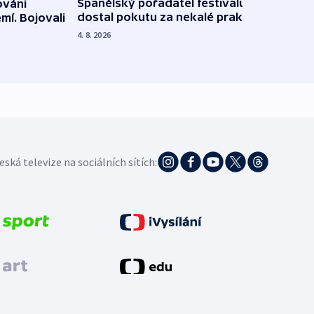
Španělský pořadatel festivalu
ováni
Lesn
dostal pokutu za nekalé praktiky
mí. Bojovali
dopa
zdrav
4. 8. 2026
4. 8. 20
eská televize na sociálních sítích: