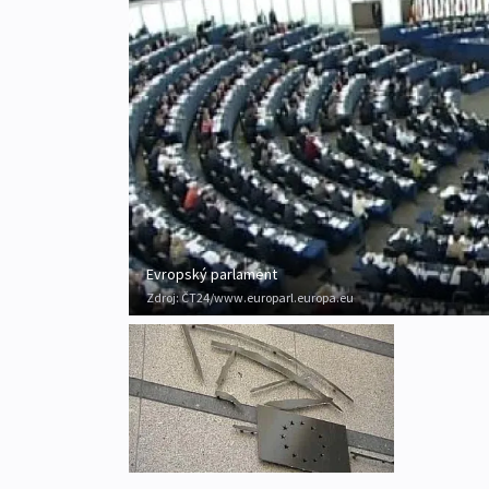
Evropský parlament
Zdroj:
ČT24/www.europarl.europa.eu