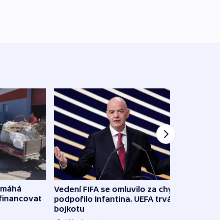
omáhá
Vedení FIFA se omluvilo za chyby a
Od M
financovat
podpořilo Infantina. UEFA trvá na
horká
bojkotu
klima