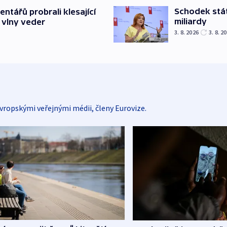
Schodek stát
ntářů probrali klesající
miliardy
 vlny veder
3. 8. 2026
3. 8. 2
vropskými veřejnými médii, členy Eurovize.