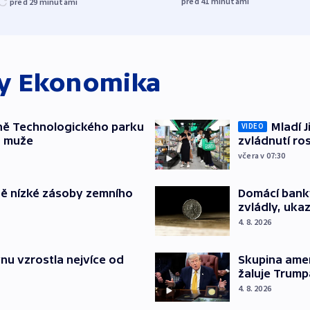
před 41
minutami
před 29
minutami
ky
Ekonomika
ně Technologického parku
Mladí J
VIDEO
a muže
zvládnutí ro
včera v 07:30
ě nízké zásoby zemního
Domácí bank
zvládly, ukaz
4. 8. 2026
nu vzrostla nejvíce od
Skupina ame
žaluje Trump
4. 8. 2026