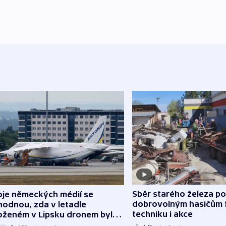
Sběr starého železa p
oje německých médií se
dobrovolným hasičům 
hodnou, zda v letadle
techniku i akce
oženém v Lipsku dronem byla
ice