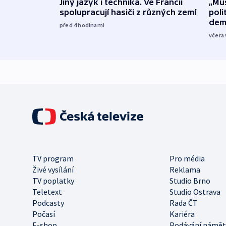
Jiný jazyk i technika. Ve Francii
„Mus
spolupracují hasiči z různých zemí
poli
dem
před 4
hodinami
včera 
TV program
Pro média
Živé vysílání
Reklama
TV poplatky
Studio Brno
Teletext
Studio Ostrava
Podcasty
Rada ČT
Počasí
Kariéra
E-shop
Podávání námět