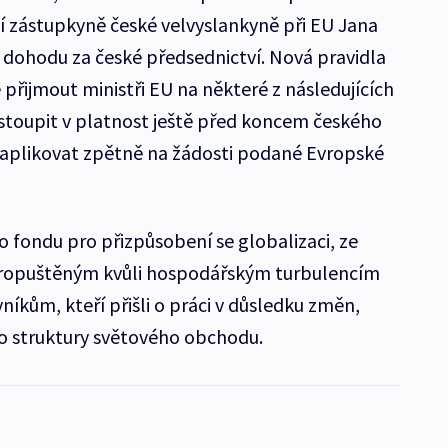
 zástupkyně české velvyslankyně při EU Jana
a dohodu za české předsednictví. Nová pravidla
přijmout ministři EU na některé z následujících
vstoupit v platnost ještě před koncem českého
í aplikovat zpětně na žádosti podané Evropské
fondu pro přizpůsobení se globalizaci, ze
ropuštěným kvůli hospodářským turbulencím
íkům, kteří přišli o práci v důsledku změn,
do struktury světového obchodu.