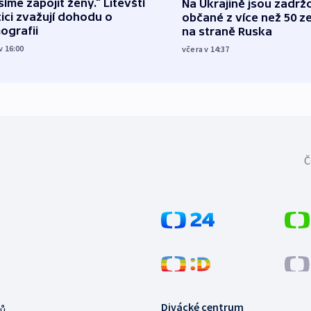
íme zapojit ženy.“ Litevští
Na Ukrajině jsou zadrž
tici zvažují dohodu o
občané z více než 50 ze
ografii
na straně Ruska
v 16:00
včera v 14:37
Č
Divácké centrum
ů