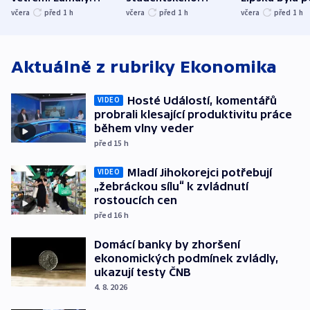
stromy a poničily
Oscara, zabojuje o
německého mi
včera
před 1
h
včera
před 1
h
včera
před 1
h
střechu
cenu za krátký film
hybridní útok
Aktuálně z rubriky
Ekonomika
Hosté Událostí, komentářů
VIDEO
probrali klesající produktivitu práce
během vlny veder
před 15
h
Mladí Jihokorejci potřebují
VIDEO
„žebráckou sílu“ k zvládnutí
rostoucích cen
před 16
h
Domácí banky by zhoršení
ekonomických podmínek zvládly,
ukazují testy ČNB
4. 8. 2026