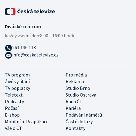
Divácké centrum
každý všední den:
8:00—16:00 hodin
261 136 113
info@ceskatelevize.cz
TV program
Pro média
Živé vysílání
Reklama
TV poplatky
Studio Brno
Teletext
Studio Ostrava
Podcasty
Rada ČT
Počasí
Kariéra
E-shop
Podávání námětů
Mobilní a TV aplikace
Časté dotazy
Vše o ČT
Kontakty