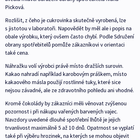
Picková.
Rozlišit, z čeho je cukrovinka skutečně vyrobená, lze
s jistotou v laboratoři. Napovědět by měl ale i popis na
obale výrobku, který ovšem často chybí. Podle Sdružení
obrany spotřebitelů pomůže zákazníkovi v orientaci
také cena.
Náhražku volí výrobci právě místo dražších surovin.
Kakao nahradí například karobovým práškem, místo
kakaového másla použijí rostlinné tuky, které sice
nejsou závadné, ale ze zdravotního pohledu ani vhodné.
Kromě čokolády by zákazníci měli věnovat zvýšenou
pozornost i při nákupu vařených barvených vajec.
Navzdory uvedené dlouhé spotřební lhůtě je jejich
trvanlivost maximálně 5 až 10 dnů. Opatrnost se vyplatí
také při výběru hrozinek, na kterých se mohou objevit