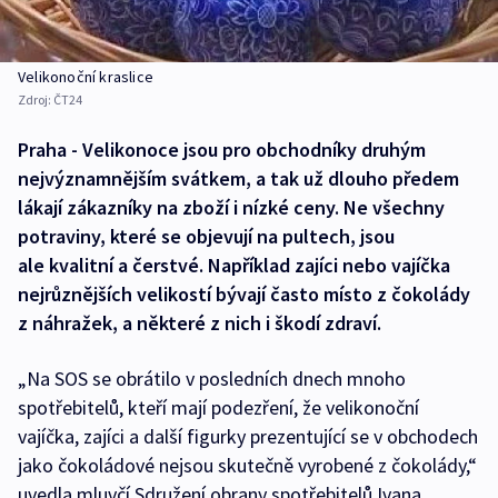
Velikonoční kraslice
Zdroj:
ČT24
Praha - Velikonoce jsou pro obchodníky druhým
nejvýznamnějším svátkem, a tak už dlouho předem
lákají zákazníky na zboží i nízké ceny. Ne všechny
potraviny, které se objevují na pultech, jsou
ale kvalitní a čerstvé. Například zajíci nebo vajíčka
nejrůznějších velikostí bývají často místo z čokolády
z náhražek, a některé z nich i škodí zdraví.
„Na SOS se obrátilo v posledních dnech mnoho
spotřebitelů, kteří mají podezření, že velikonoční
vajíčka, zajíci a další figurky prezentující se v obchodech
jako čokoládové nejsou skutečně vyrobené z čokolády,“
uvedla mluvčí Sdružení obrany spotřebitelů Ivana