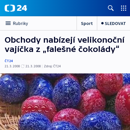
Sport
SLEDOVAT
Rubriky
Obchody nabízejí velikonoční
vajíčka z „falešné čokolády“
ČT24
21. 3. 2008
21. 3. 2008
|
Zdroj:
ČT24