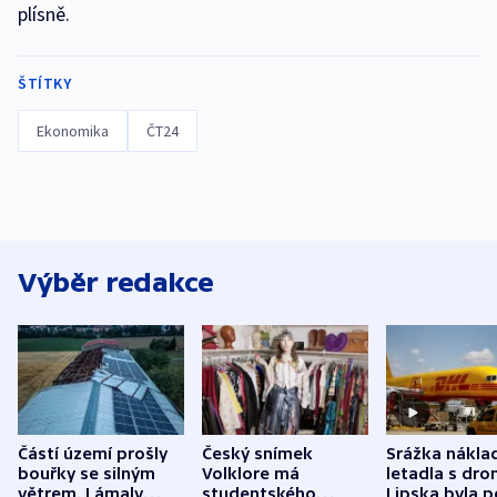
plísně.
ŠTÍTKY
Ekonomika
ČT24
Výběr redakce
Částí území prošly
Český snímek
Srážka nákla
bouřky se silným
Volklore má
letadla s dr
větrem. Lámaly
studentského
Lipska byla p