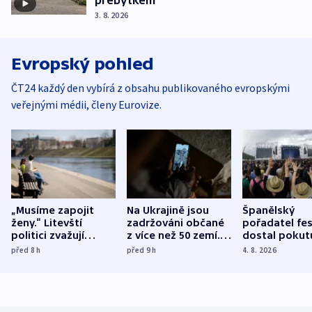
3. 8. 2026
Evropský pohled
ČT24 každý den vybírá z obsahu publikovaného evropskými
veřejnými médii, členy Eurovize.
„Musíme zapojit
Na Ukrajině jsou
Španělský
ženy.“ Litevští
zadržováni občané
pořadatel fes
politici zvažují
z více než 50 zemí.
dostal pokut
dohodu o
Bojovali na straně
nekalé prakti
před 8
h
před 9
h
4. 8. 2026
demografii
Ruska