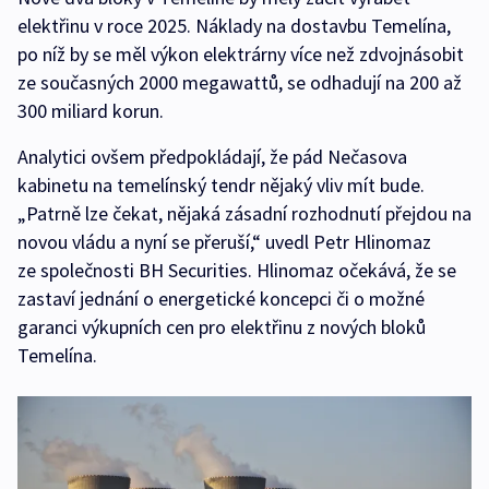
elektřinu v roce 2025. Náklady na dostavbu Temelína,
po níž by se měl výkon elektrárny více než zdvojnásobit
ze současných 2000 megawattů, se odhadují na 200 až
300 miliard korun.
Analytici ovšem předpokládají, že pád Nečasova
kabinetu na temelínský tendr nějaký vliv mít bude.
„Patrně lze čekat, nějaká zásadní rozhodnutí přejdou na
novou vládu a nyní se přeruší,“ uvedl Petr Hlinomaz
ze společnosti BH Securities. Hlinomaz očekává, že se
zastaví jednání o energetické koncepci či o možné
garanci výkupních cen pro elektřinu z nových bloků
Temelína.