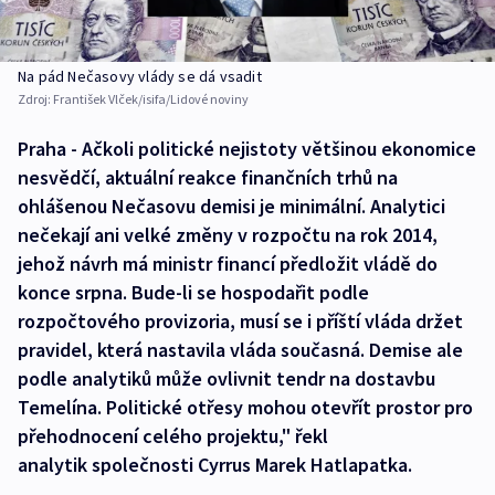
Na pád Nečasovy vlády se dá vsadit
Zdroj:
František Vlček/isifa/Lidové noviny
Praha - Ačkoli politické nejistoty většinou ekonomice
nesvědčí, aktuální reakce finančních trhů na
ohlášenou Nečasovu demisi je minimální. Analytici
nečekají ani velké změny v rozpočtu na rok 2014,
jehož návrh má ministr financí předložit vládě do
konce srpna. Bude-li se hospodařit podle
rozpočtového provizoria, musí se i příští vláda držet
pravidel, která nastavila vláda současná. Demise ale
podle analytiků může ovlivnit tendr na dostavbu
Temelína. Politické otřesy mohou otevřít prostor pro
přehodnocení celého projektu," řekl
analytik společnosti Cyrrus Marek Hatlapatka.