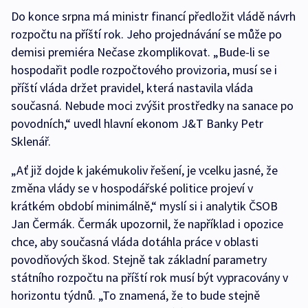
Do konce srpna má ministr financí předložit vládě návrh
rozpočtu na příští rok. Jeho projednávání se může po
demisi premiéra Nečase zkomplikovat. „Bude-li se
hospodařit podle rozpočtového provizoria, musí se i
příští vláda držet pravidel, která nastavila vláda
současná. Nebude moci zvýšit prostředky na sanace po
povodních,“ uvedl hlavní ekonom J&T Banky Petr
Sklenář.
„Ať již dojde k jakémukoliv řešení, je vcelku jasné, že
změna vlády se v hospodářské politice projeví v
krátkém období minimálně,“ myslí si i analytik ČSOB
Jan Čermák. Čermák upozornil, že například i opozice
chce, aby současná vláda dotáhla práce v oblasti
povodňových škod. Stejně tak základní parametry
státního rozpočtu na příští rok musí být vypracovány v
horizontu týdnů. „To znamená, že to bude stejně