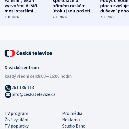
Falešní „lékaři“
Spekulace o
Pobyt u vodn
vytvoření AI šíří
přímém ruském
ploch zvyšuje
mezi staršími
útoku jsou pošetilé,
duševní poho
Poláky nebezpečné
míní estonský
ukázala
8. 8. 2026
7. 8. 2026
7. 8. 2026
zdravotní rady
bezpečnostní
mezinárodní 
expert
Divácké centrum
každý všední den:
8:00—16:00 hodin
261 136 113
info@ceskatelevize.cz
TV program
Pro média
Živé vysílání
Reklama
TV poplatky
Studio Brno