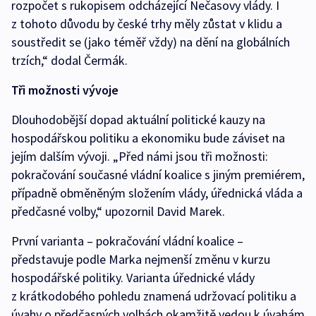
rozpočet s rukopisem odcházející Nečasovy vlády. I
z tohoto důvodu by české trhy měly zůstat v klidu a
soustředit se (jako téměř vždy) na dění na globálních
trzích,“ dodal Čermák.
Tři možnosti vývoje
Dlouhodobější dopad aktuální politické kauzy na
hospodářskou politiku a ekonomiku bude záviset na
jejím dalším vývoji. „Před námi jsou tři možnosti:
pokračování současné vládní koalice s jiným premiérem,
případně obměněným složením vlády, úřednická vláda a
předčasné volby,“ upozornil David Marek.
První varianta – pokračování vládní koalice –
představuje podle Marka nejmenší změnu v kurzu
hospodářské politiky. Varianta úřednické vlády
z krátkodobého pohledu znamená udržovací politiku a
úvahy o předčasných volbách okamžitě vedou k úvahám