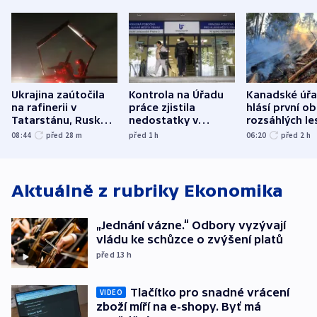
Ukrajina zaútočila
Kontrola na Úřadu
Kanadské úř
na rafinerii v
práce zjistila
hlásí první o
Tatarstánu, Rusko
nedostatky v
rozsáhlých le
udeřilo na Sumy a
účetnictví za 5,6
požárů
08:44
před 28
m
před 1
h
06:20
před 2
h
Oděsu
miliardy
Aktuálně z rubriky
Ekonomika
„Jednání vázne.“ Odbory vyzývají
vládu ke schůzce o zvýšení platů
před 13
h
Tlačítko pro snadné vrácení
VIDEO
zboží míří na e-shopy. Byť má