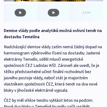
Demise vlády podle analytiků možná ovlivní tendr na
dostavbu Temelína
Nadcházející demise vlády zatím nemá žádný dopad na
harmonogram výběrového řízení na dostavbu Jaderné
elektrárny Temelín, sdělil mluvčí energetické
společnosti ČEZ Ladislav Kříž. Zároveň ale uvedl, že je
těžko představitelné učinit finální rozhodnutí bez
jasného postoje vlády, neboť stát je majoritním
vlastníkem společnosti ČEZ, která tendr na dva nové
bloky v jihočeské elektrárně vypsala.
ČEZ by měl vítěze tendru vyhlásit letos na podzim.
Nové dva bloky v Temelíně by měly začít vyrábět