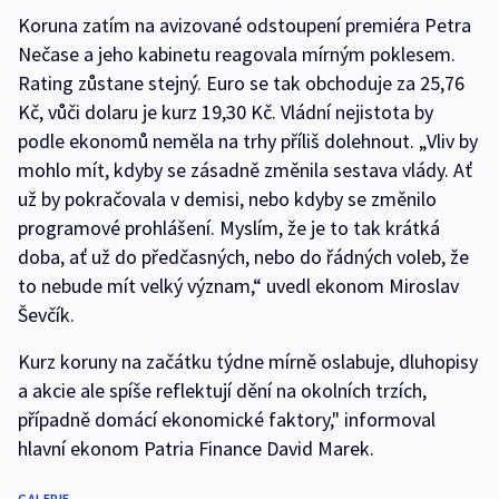
Koruna zatím na avizované odstoupení premiéra Petra
Nečase a jeho kabinetu reagovala mírným poklesem.
Rating zůstane stejný. Euro se tak obchoduje za 25,76
Kč, vůči dolaru je kurz 19,30 Kč. Vládní nejistota by
podle ekonomů neměla na trhy příliš dolehnout. „Vliv by
mohlo mít, kdyby se zásadně změnila sestava vlády. Ať
už by pokračovala v demisi, nebo kdyby se změnilo
programové prohlášení. Myslím, že je to tak krátká
doba, ať už do předčasných, nebo do řádných voleb, že
to nebude mít velký význam,“ uvedl ekonom Miroslav
Ševčík.
Kurz koruny na začátku týdne mírně oslabuje, dluhopisy
a akcie ale spíše reflektují dění na okolních trzích,
případně domácí ekonomické faktory," informoval
hlavní ekonom Patria Finance David Marek.
GALERIE