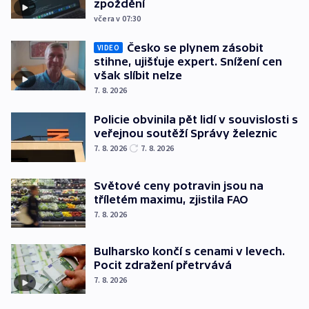
zpoždění
včera v 07:30
Česko se plynem zásobit
VIDEO
stihne, ujišťuje expert. Snížení cen
však slíbit nelze
7. 8. 2026
Policie obvinila pět lidí v souvislosti s
veřejnou soutěží Správy železnic
7. 8. 2026
7. 8. 2026
Světové ceny potravin jsou na
tříletém maximu, zjistila FAO
7. 8. 2026
Bulharsko končí s cenami v levech.
Pocit zdražení přetrvává
7. 8. 2026