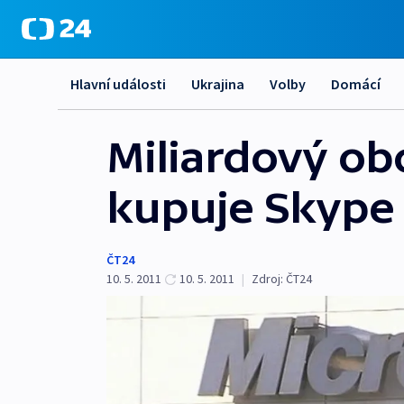
Hlavní události
Ukrajina
Volby
Domácí
Miliardový ob
kupuje Skype
ČT24
10. 5. 2011
10. 5. 2011
|
Zdroj:
ČT24