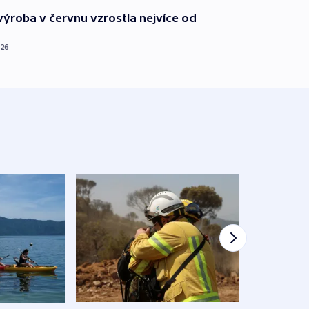
ýroba v červnu vzrostla nejvíce od
026