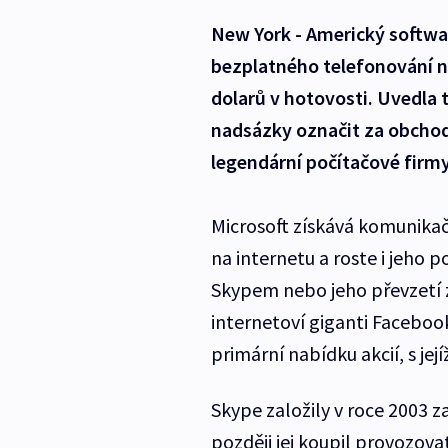
New York - Americký softwa
bezplatného telefonování na
dolarů v hotovosti. Uvedla t
nadsázky označit za obchod r
legendární počítačové firmy
Microsoft získává komunikačn
na internetu a roste i jeho p
Skypem nebo jeho převzetí z
internetoví giganti Faceboo
primární nabídku akcií, s jej
Skype založily v roce 2003 za
později jej koupil provozova