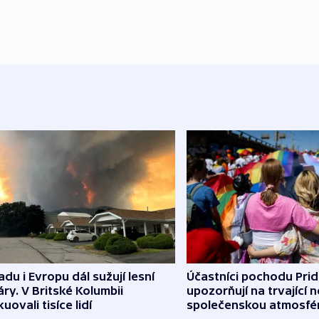
du i Evropu dál sužují lesní
Účastníci pochodu Pri
ry. V Britské Kolumbii
upozorňují na trvající n
uovali tisíce lidí
společenskou atmosfé