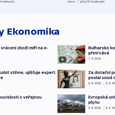
3
hodinami
včera
před 15
hodinami
ky
Ekonomika
vrácení zboží míří na e-
Bulharsko ko
přetrvává
7. 8. 2026
bit stihne, ujišťuje expert.
Za dotační 
ze
poslal soud 
6. 8. 2026
6. 8. 2
souvislosti s veřejnou
Evropská un
plynu
6. 8. 2026
6. 8. 2