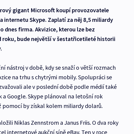
rový gigant Microsoft koupí provozovatele
 internetu Skype. Zaplatí za něj 8,5 miliardy
o dnes firma. Akvizice, kterou lze bez
oku, bude největší v šestatřicetileté historii
.
í nástroj v době, kdy se snaží o větší rozmach
ozice na trhu s chytrými mobily. Spolupráci se
važovali ale v poslední době podle médií také
k a Google. Skype plánoval na letošní rok
íž pomocí by získal kolem miliardy dolarů.
ložili Niklas Zennstrom a Janus Friis. O dva roky
tel internetové aukční síně eBay. Ten v roce