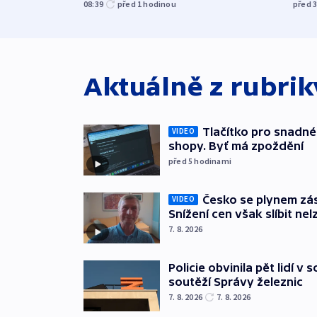
08:39
před 1
hodinou
před 
Aktuálně z rubri
Tlačítko pro snadné 
VIDEO
shopy. Byť má zpoždění
před 5
hodinami
Česko se plynem záso
VIDEO
Snížení cen však slíbit nel
7. 8. 2026
Policie obvinila pět lidí v 
soutěží Správy železnic
7. 8. 2026
7. 8. 2026