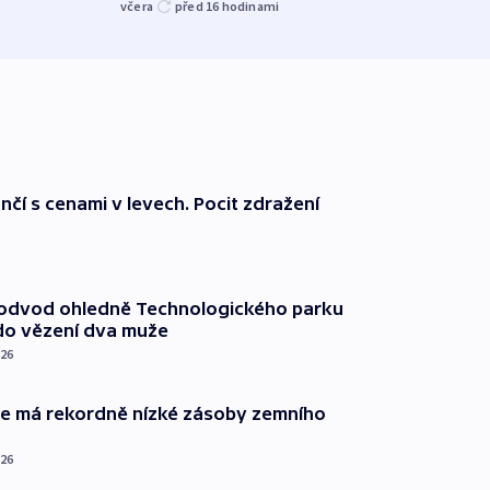
včera
před 16
hodinami
včera
nčí s cenami v levech. Pocit zdražení
podvod ohledně Technologického parku
do vězení dva muže
026
ie má rekordně nízké zásoby zemního
026