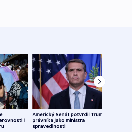
de
Americký Senát potvrdil Trumpova
Do Bu
erovnosti i
právníka jako ministra
ukra
ru
spravedlnosti
kilo