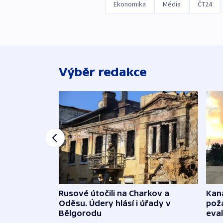
Ekonomika
Média
ČT24
Výběr redakce
Rusové útočili na Charkov a
Kana
Oděsu. Údery hlásí i úřady v
požá
Bělgorodu
evak