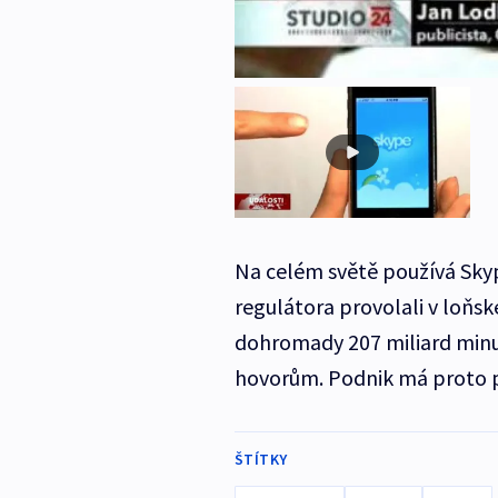
Na celém světě používá Skyp
regulátora provolali v loňs
dohromady 207 miliard minut
hovorům. Podnik má proto po
ŠTÍTKY