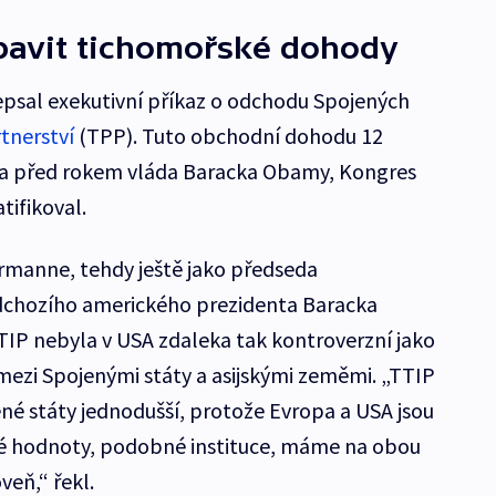
bavit tichomořské dohody
epsal exekutivní příkaz o odchodu Spojených
tnerství
(TPP). Tuto obchodní dohodu 12
la před rokem vláda Baracka Obamy, Kongres
tifikoval.
rmanne, tehdy ještě jako předseda
chozího amerického prezidenta Baracka
TIP nebyla v USA zdaleka tak kontroverzní jako
zi Spojenými státy a asijskými zeměmi. „TTIP
né státy jednodušší, protože Evropa a USA jsou
é hodnoty, podobné instituce, máme na obou
veň,“ řekl.