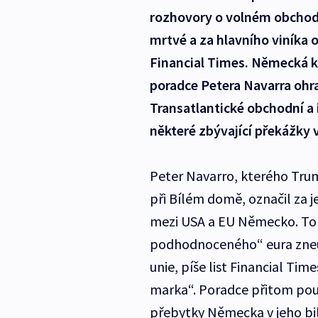
rozhovory o volném obchodu
mrtvé a za hlavního viníka 
Financial Times. Německá k
poradce Petera Navarra ohr
Transatlantické obchodní a 
některé zbývající překážky
Peter Navarro, kterého Tru
při Bílém domě, označil za 
mezi USA a EU Německo. To 
podhodnoceného“ eura zneuž
unie, píše list Financial Ti
marka“. Poradce přitom pou
přebytky Německa v jeho bi