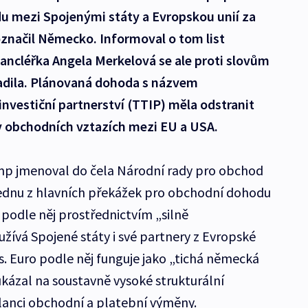
 mezi Spojenými státy a Evropskou unií za
označil Německo. Informoval o tom list
ancléřka Angela Merkelová se ale proti slovům
adila. Plánovaná dohoda s názvem
investiční partnerství (TTIP) měla odstranit
 v obchodních vztazích mezi EU a USA.
mp jmenoval do čela Národní rady pro obchod
jednu z hlavních překážek pro obchodní dohodu
podle něj prostřednictvím „silně
ívá Spojené státy i své partnery z Evropské
mes. Euro podle něj funguje jako „tichá německá
kázal na soustavně vysoké strukturální
lanci obchodní a platební výměny.