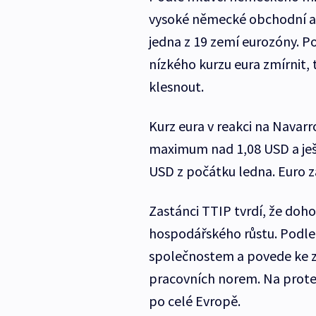
vysoké německé obchodní a 
jedna z 19 zemí eurozóny. Po
nízkého kurzu eura zmírnit,
klesnout.
Kurz eura v reakci na Navarr
maximum nad 1,08 USD a ješt
USD z počátku ledna. Euro za 
Zastánci TTIP tvrdí, že doh
hospodářského růstu. Podle 
společnostem a povede ke zh
pracovních norem. Na protes
po celé Evropě.