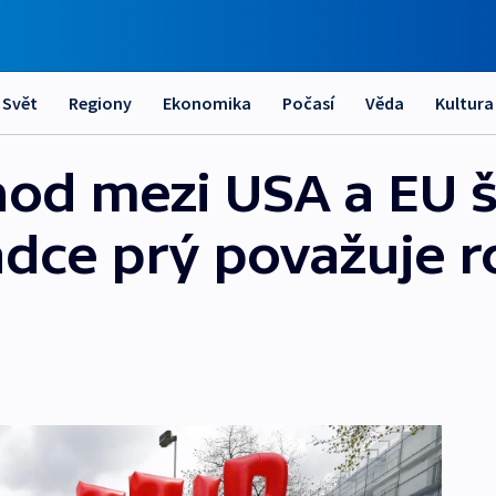
Svět
Regiony
Ekonomika
Počasí
Věda
Kultura
od mezi USA a EU š
dce prý považuje r