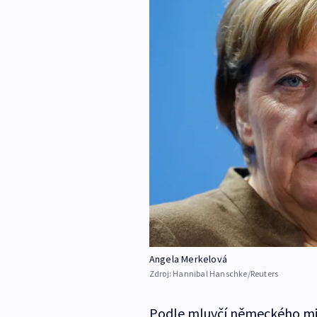
Angela Merkelová
Zdroj:
Hannibal Hanschke/Reuters
Podle mluvčí německého min