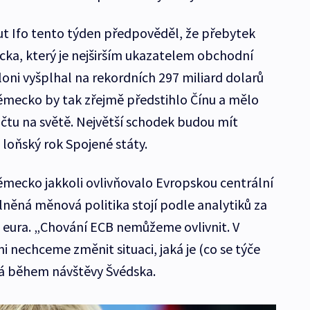
t Ifo tento týden předpověděl, že přebytek
ka, který je nejširším ukazatelem obchodní
oni vyšplhal na rekordních 297 miliard dolarů
Německo by tak zřejmě předstihlo Čínu a mělo
čtu na světě. Největší schodek budou mít
loňský rok Spojené státy.
mecko jakkoli ovlivňovalo Evropskou centrální
olněná měnová politika stojí podle analytiků za
ura. „Chování ECB nemůžeme ovlivnit. V
nechceme změnit situaci, jaká je (co se týče
vá během návštěvy Švédska.