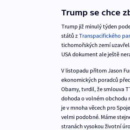
Trump se chce z
Trump již minulý týden pod
států z
Transpacifického par
tichomořských zemí uzavře
USA dokument ale ještě nera
V listopadu přitom Jason Fu
ekonomických poradců před
Obamy, tvrdil, že smlouva T
dohoda o volném obchodu me
je v mnoha věcech pro Spoje
velmi podobné. Máme stejn
stranách vysokou životní úro