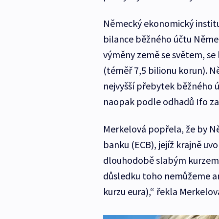
Německý ekonomický institu
bilance běžného účtu Němec
výměny země se světem, se l
(téměř 7,5 bilionu korun). 
nejvyšší přebytek běžného ú
naopak podle odhadů Ifo za 
Merkelová popřela, že by Ně
banku (ECB), jejíž krajně uv
dlouhodobě slabým kurzem e
důsledku toho nemůžeme ani 
kurzu eura),“ řekla Merkelo