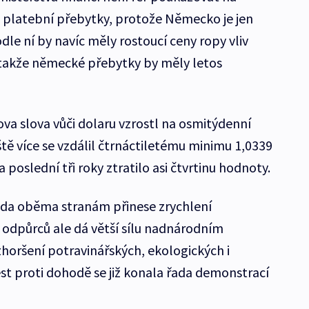
platební přebytky, protože Německo je jen
dle ní by navíc měly rostoucí ceny ropy vliv
 takže německé přebytky by měly letos
ova slova vůči dolaru vzrostl na osmitýdenní
ě více se vzdálil čtrnáctiletému minimu 1,0339
poslední tři roky ztratilo asi čtvrtinu hodnoty.
oda oběma stranám přinese zrychlení
odpůrců ale dá větší sílu nadnárodním
oršení potravinářských, ekologických i
t proti dohodě se již konala řada demonstrací