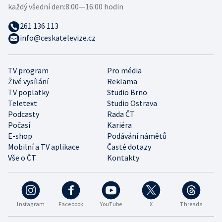
každý všední den:
8:00—16:00 hodin
261 136 113
info@ceskatelevize.cz
TV program
Pro média
Živé vysílání
Reklama
TV poplatky
Studio Brno
Teletext
Studio Ostrava
Podcasty
Rada ČT
Počasí
Kariéra
E-shop
Podávání námětů
Mobilní a TV aplikace
Časté dotazy
Vše o ČT
Kontakty
Instagram
Facebook
YouTube
X
Threads