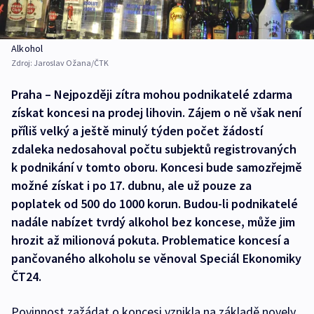
Alkohol
Zdroj:
Jaroslav Ožana/ČTK
Praha – Nejpozději zítra mohou podnikatelé zdarma
získat koncesi na prodej lihovin. Zájem o ně však není
příliš velký a ještě minulý týden počet žádostí
zdaleka nedosahoval počtu subjektů registrovaných
k podnikání v tomto oboru. Koncesi bude samozřejmě
možné získat i po 17. dubnu, ale už pouze za
poplatek od 500 do 1000 korun. Budou-li podnikatelé
nadále nabízet tvrdý alkohol bez koncese, může jim
hrozit až milionová pokuta. Problematice koncesí a
pančovaného alkoholu se věnoval Speciál Ekonomiky
ČT24.
Povinnost zažádat o koncesi vznikla na základě novely