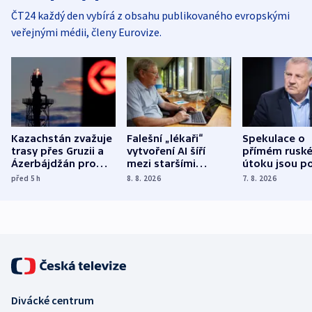
ČT24 každý den vybírá z obsahu publikovaného evropskými
veřejnými médii, členy Eurovize.
Kazachstán zvažuje
Falešní „lékaři“
Spekulace o
trasy přes Gruzii a
vytvoření AI šíří
přímém rusk
Ázerbájdžán pro
mezi staršími
útoku jsou po
vývoz ropy do
Poláky nebezpečné
míní estonsk
před 5
h
8. 8. 2026
7. 8. 2026
Evropy
zdravotní rady
bezpečnostn
expert
Divácké centrum