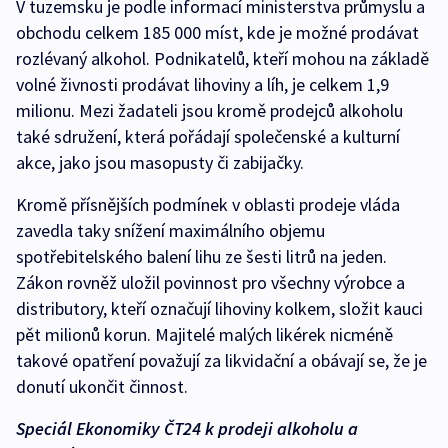
V tuzemsku je podle informací ministerstva průmyslu a
obchodu celkem 185 000 míst, kde je možné prodávat
rozlévaný alkohol. Podnikatelů, kteří mohou na základě
volné živnosti prodávat lihoviny a líh, je celkem 1,9
milionu. Mezi žadateli jsou kromě prodejců alkoholu
také sdružení, která pořádají společenské a kulturní
akce, jako jsou masopusty či zabijačky.
Kromě přísnějších podmínek v oblasti prodeje vláda
zavedla taky snížení maximálního objemu
spotřebitelského balení lihu ze šesti litrů na jeden.
Zákon rovněž uložil povinnost pro všechny výrobce a
distributory, kteří označují lihoviny kolkem, složit kauci
pět milionů korun. Majitelé malých likérek nicméně
takové opatření považují za likvidační a obávají se, že je
donutí ukončit činnost.
Speciál Ekonomiky ČT24 k prodeji alkoholu a