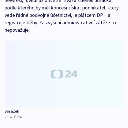
nevyřeší,“ uvedl už dříve šéf svazu Zdeněk Juračka,
podle kterého by měl koncesi získat podnikatel, který
vede řádné podvojné účetnictví, je plátcem DPH a
registruje tržby. Za zvýšení administrativní zátěže to
nepovažuje.
obrázek
Zdroj:
ČT24