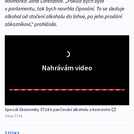
novinářka Jana Lorenzová. „Pokud bych byla
v parlamentu, tak bych navrhla čipování. To se sleduje
alkohol od stočení alkoholu do lahve, po jeho prodání
zákazníkovi,“ prohlásila.
Nahrávám video
Speciál Ekonomiky ČT24 k pančování alkoholu a koncesím
Zdroj:
ČT24
ŠTÍTKY