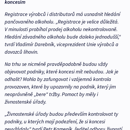
koncesím
Registrace výrobců i distributorů má usnadnit hledání
pančovaného alkoholu. „Registrace je velice důležitá.
V minulosti probíhal prodej alkoholu nekontrolovaně.
Hledání závadného alkoholu bude daleko jednodušší,“
tvrdí Vladimír Darebník, viceprezident Unie výrobců a
dovozců lihovin.
Na trhu se nicméně pravděpodobně budou vždy
objevovat podniky, které koncesi mít nebudou. Jak je
odhalit? Mohla by zafungovat i vzájemná kontrola
provozoven, které by upozornily na podnik, který jim
neoprávněně „bere“ tržby. Pomoct by měly i
živnostenské úřady.
„Živnostenské úřady budou především kontrolovat ty
podniky, u kterých mají podezření, že si koncesi
nevyžádaly,“ tvrdí Petr Kameník, ředitel odboru živností