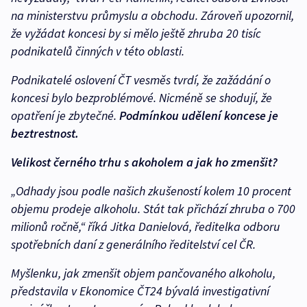
na ministerstvu průmyslu a obchodu. Zároveň upozornil,
že vyžádat koncesi by si mělo ještě zhruba 20 tisíc
podnikatelů činných v této oblasti.
Podnikatelé oslovení ČT vesměs tvrdí, že zažádání o
koncesi bylo bezproblémové. Nicméně se shodují, že
opatření je zbytečné.
Podmínkou udělení koncese je
beztrestnost.
Velikost černého trhu s akoholem a jak ho zmenšit?
„Odhady jsou podle našich zkušeností kolem 10 procent
objemu prodeje alkoholu. Stát tak přichází zhruba o 700
milionů ročně,“ říká Jitka Danielová, ředitelka odboru
spotřebních daní z generálního ředitelství cel ČR.
Myšlenku, jak zmenšit objem pančovaného alkoholu,
představila v Ekonomice ČT24 bývalá investigativní