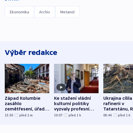
Ekonomika
Archiv
Metanol
Výběr redakce
Západ Kolumbie
Ke stažení vládní
Ukrajina cílila
zasáhlo
kulturní politiky
rafinerii v
zemětřesení, úřady
vyzvaly profesní
Tatarstánu, 
hlásí přes sto obětí
organizace, spolky i
útočilo na mě
15:30
před 2
m
10:07
před 1
h
08:44
před 1
h
odbory
benzinky či s
WHO