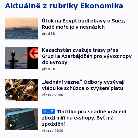
Aktuálně z rubriky
Ekonomika
Útok na Egypt budí obavy o Suez,
Rudé moře je v nesnázích
před 5
h
Kazachstán zvažuje trasy přes
Gruzii a Ázerbájdžán pro vývoz ropy
do Evropy
před 5
h
„Jednání vázne.“ Odbory vyzývají
vládu ke schůzce o zvýšení platů
včera v 20:08
Tlačítko pro snadné vrácení
VIDEO
zboží míří na e-shopy. Byť má
zpoždění
včera v 07:30