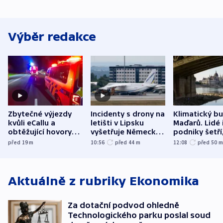
Výběr redakce
Zbytečné výjezdy
Incidenty s drony na
Klimatický b
kvůli eCallu a
letišti v Lipsku
Maďarů. Lidé 
obtěžující hovory
vyšetřuje Německo
podniky šetří
zdržují záchranáře
jako úmyslný pokus
omezuje se d
před 19
m
10:56
před 44
m
12:08
před 50
o způsobení
i svícení
exploze
Aktuálně z rubriky
Ekonomika
Za dotační podvod ohledně
Technologického parku poslal soud