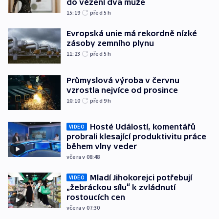
do vězení dva muže
15:19
před 5
h
Evropská unie má rekordně nízké
zásoby zemního plynu
11:23
před 5
h
Průmyslová výroba v červnu
vzrostla nejvíce od prosince
10:10
před 9
h
Hosté Událostí, komentářů
VIDEO
probrali klesající produktivitu práce
během vlny veder
včera v 08:48
Mladí Jihokorejci potřebují
VIDEO
„žebráckou sílu“ k zvládnutí
rostoucích cen
včera v 07:30