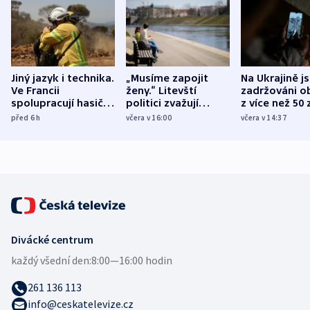
Jiný jazyk i technika.
„Musíme zapojit
Na Ukrajině j
Ve Francii
ženy.“ Litevští
zadržováni o
spolupracují hasiči z
politici zvažují
z více než 50 
různých zemí
dohodu o
Bojovali na s
před 6
h
včera v 16:00
včera v 14:37
demografii
Ruska
Divácké centrum
každý všední den:
8:00—16:00 hodin
261 136 113
info@ceskatelevize.cz