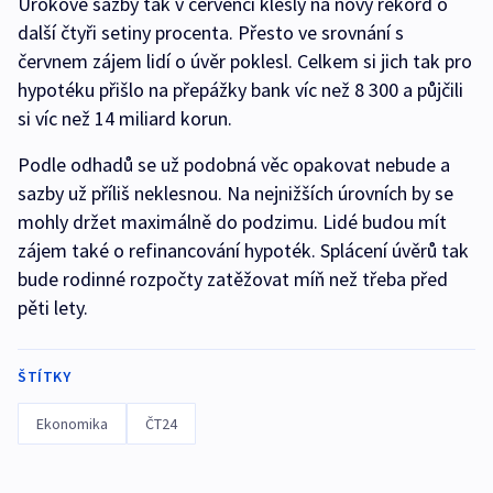
Úrokové sazby tak v červenci klesly na nový rekord o
další čtyři setiny procenta. Přesto ve srovnání s
červnem zájem lidí o úvěr poklesl. Celkem si jich tak pro
hypotéku přišlo na přepážky bank víc než 8 300 a půjčili
si víc než 14 miliard korun.
Podle odhadů se už podobná věc opakovat nebude a
sazby už příliš neklesnou. Na nejnižších úrovních by se
mohly držet maximálně do podzimu. Lidé budou mít
zájem také o refinancování hypoték. Splácení úvěrů tak
bude rodinné rozpočty zatěžovat míň než třeba před
pěti lety.
ŠTÍTKY
Ekonomika
ČT24