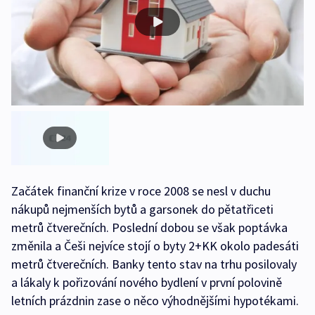
Začátek finanční krize v roce 2008 se nesl v duchu
nákupů nejmenších bytů a garsonek do pětatřiceti
metrů čtverečních. Poslední dobou se však poptávka
změnila a Češi nejvíce stojí o byty 2+KK okolo padesáti
metrů čtverečních. Banky tento stav na trhu posilovaly
a lákaly k pořizování nového bydlení v první polovině
letních prázdnin zase o něco výhodnějšími hypotékami.