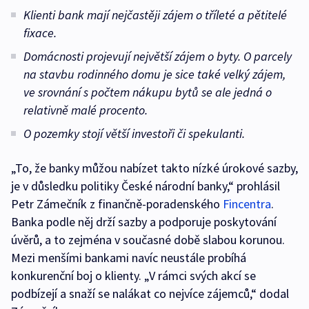
Klienti bank mají nejčastěji zájem o tříleté a pětitelé
fixace.
Domácnosti projevují největší zájem o byty. O parcely
na stavbu rodinného domu je sice také velký zájem,
ve srovnání s počtem nákupu bytů se ale jedná o
relativně malé procento.
O pozemky stojí větší investoři či spekulanti.
„To, že banky můžou nabízet takto nízké úrokové sazby,
je v důsledku politiky České národní banky,“ prohlásil
Petr Zámečník z finančně-poradenského
Fincentra
.
Banka podle něj drží sazby a podporuje poskytování
úvěrů, a to zejména v současné době slabou korunou.
Mezi menšími bankami navíc neustále probíhá
konkurenční boj o klienty. „V rámci svých akcí se
podbízejí a snaží se nalákat co nejvíce zájemců,“ dodal