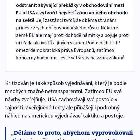
odstranit zbývající překážky v obchodování mezi
EU a USA
a
vytvořit největší zónu volného obchodu
na světě
. Její zastánci tvrdí, že oběma stranám
přinese zrychlení hospodářského růstu. Některé
země EU ale mají proti dohodě námitky a bojuje proti
ní i řada aktivistů a jiných skupin. Podle nich TTIP
omezí demokratická práva Evropanů, zatímco
koncerny budou mít ještě větší vliv na vznik zákonů.
Kritizován je také způsob vyjednávání, který je podle
mnohých značně netransparentní. Zatímco EU své
návrhy zveřejňuje, USA zachovávají své postoje v
tajnosti. Zveřejněné texty ale přinášejí i podrobný
náhled na americkou vyjednávací taktiku a postoje.
Děláme to proto, abychom vyprovokovali