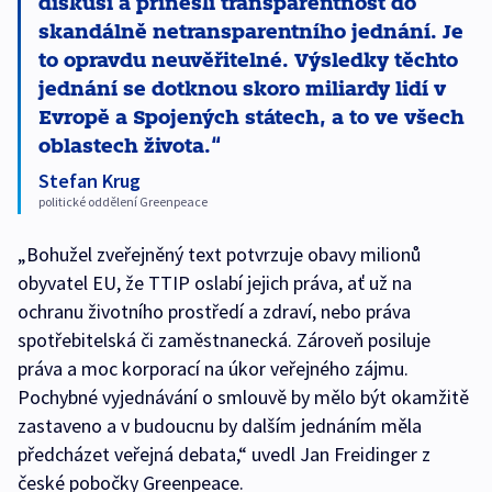
diskusi a přinesli transparentnost do
skandálně netransparentního jednání. Je
to opravdu neuvěřitelné. Výsledky těchto
jednání se dotknou skoro miliardy lidí v
Evropě a Spojených státech, a to ve všech
oblastech života.
Stefan Krug
politické oddělení Greenpeace
„Bohužel zveřejněný text potvrzuje obavy milionů
obyvatel EU, že TTIP oslabí jejich práva, ať už na
ochranu životního prostředí a zdraví, nebo práva
spotřebitelská či zaměstnanecká. Zároveň posiluje
práva a moc korporací na úkor veřejného zájmu.
Pochybné vyjednávání o smlouvě by mělo být okamžitě
zastaveno a v budoucnu by dalším jednáním měla
předcházet veřejná debata,“ uvedl Jan Freidinger z
české pobočky Greenpeace.