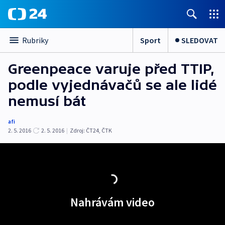
Sport
SLEDOVAT
Rubriky
Greenpeace varuje před TTIP,
podle vyjednávačů se ale lidé
nemusí bát
afi
2. 5. 2016
2. 5. 2016
|
Zdroj:
ČT24, ČTK
Nahrávám video