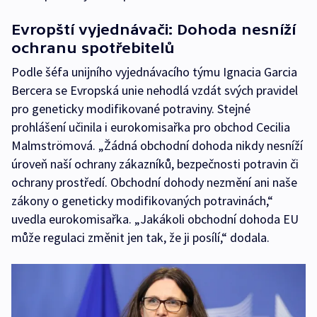
Evropští vyjednávači: Dohoda nesníží
ochranu spotřebitelů
Podle šéfa unijního vyjednávacího týmu Ignacia Garcia
Bercera se Evropská unie nehodlá vzdát svých pravidel
pro geneticky modifikované potraviny. Stejné
prohlášení učinila i eurokomisařka pro obchod Cecilia
Malmströmová. „Žádná obchodní dohoda nikdy nesníží
úroveň naší ochrany zákazníků, bezpečnosti potravin či
ochrany prostředí. Obchodní dohody nezmění ani naše
zákony o geneticky modifikovaných potravinách,“
uvedla eurokomisařka. „Jakákoli obchodní dohoda EU
může regulaci změnit jen tak, že ji posílí,“ dodala.