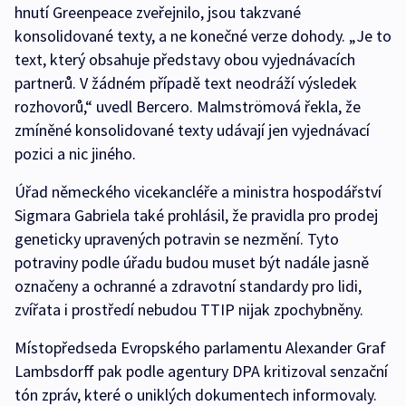
hnutí Greenpeace zveřejnilo, jsou takzvané
konsolidované texty, a ne konečné verze dohody. „Je to
text, který obsahuje představy obou vyjednávacích
partnerů. V žádném případě text neodráží výsledek
rozhovorů,“ uvedl Bercero. Malmströmová řekla, že
zmíněné konsolidované texty udávají jen vyjednávací
pozici a nic jiného.
Úřad německého vicekancléře a ministra hospodářství
Sigmara Gabriela také prohlásil, že pravidla pro prodej
geneticky upravených potravin se nezmění. Tyto
potraviny podle úřadu budou muset být nadále jasně
označeny a ochranné a zdravotní standardy pro lidi,
zvířata i prostředí nebudou TTIP nijak zpochybněny.
Místopředseda Evropského parlamentu Alexander Graf
Lambsdorff pak podle agentury DPA kritizoval senzační
tón zpráv, které o uniklých dokumentech informovaly.