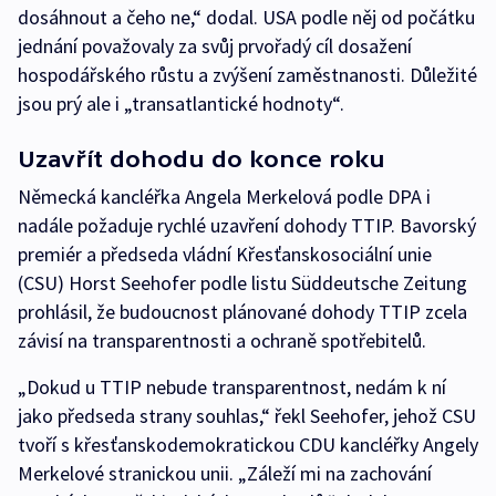
dosáhnout a čeho ne,“ dodal. USA podle něj od počátku
jednání považovaly za svůj prvořadý cíl dosažení
hospodářského růstu a zvýšení zaměstnanosti. Důležité
jsou prý ale i „transatlantické hodnoty“.
Uzavřít dohodu do konce roku
Německá kancléřka Angela Merkelová podle DPA i
nadále požaduje rychlé uzavření dohody TTIP. Bavorský
premiér a předseda vládní Křesťanskosociální unie
(CSU) Horst Seehofer podle listu Süddeutsche Zeitung
prohlásil, že budoucnost plánované dohody TTIP zcela
závisí na transparentnosti a ochraně spotřebitelů.
„Dokud u TTIP nebude transparentnost, nedám k ní
jako předseda strany souhlas,“ řekl Seehofer, jehož CSU
tvoří s křesťanskodemokratickou CDU kancléřky Angely
Merkelové stranickou unii. „Záleží mi na zachování