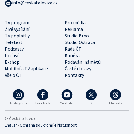
info@ceskatelevize.cz
TV program
Pro média
Živé vysílání
Reklama
TV poplatky
Studio Brno
Teletext
Studio Ostrava
Podcasty
Rada ČT
Počasí
Kariéra
E-shop
Podávání námětů
Mobilní a TV aplikace
Časté dotazy
Vše o ČT
Kontakty
Instagram
Facebook
YouTube
X
Threads
© Česká televize
•
•
English
Ochrana soukromí
Přístupnost