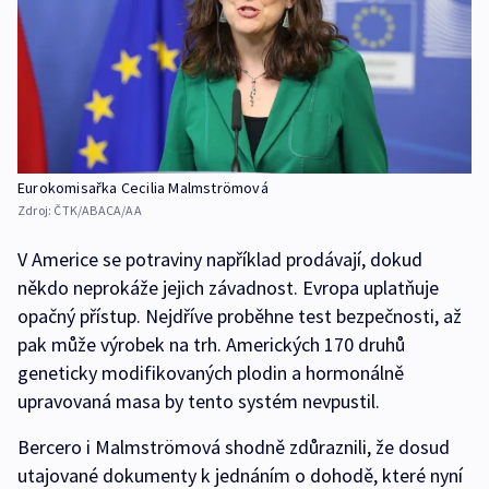
Eurokomisařka Cecilia Malmströmová
Zdroj:
ČTK/ABACA/AA
V Americe se potraviny například prodávají, dokud
někdo neprokáže jejich závadnost. Evropa uplatňuje
opačný přístup. Nejdříve proběhne test bezpečnosti, až
pak může výrobek na trh. Amerických 170 druhů
geneticky modifikovaných plodin a hormonálně
upravovaná masa by tento systém nevpustil.
Bercero i Malmströmová shodně zdůraznili, že dosud
utajované dokumenty k jednáním o dohodě, které nyní