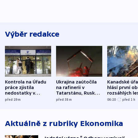
Výběr redakce
Kontrola na Úřadu
Ukrajina zaútočila
Kanadské úř
práce zjistila
na rafinerii v
hlásí první o
nedostatky v
Tatarstánu, Rusko
rozsáhlých le
účetnictví za 5,6
bombardovalo
požárů
před 29
m
před 38
m
06:20
před 1
h
miliardy
Sumy
Aktuálně z rubriky
Ekonomika