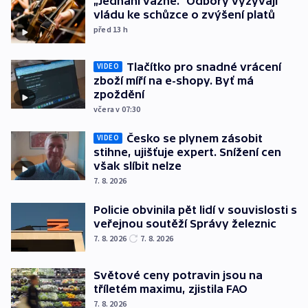
„Jednání vázne.“ Odbory vyzývají
vládu ke schůzce o zvýšení platů
před 13
h
Tlačítko pro snadné vrácení
VIDEO
zboží míří na e-shopy. Byť má
zpoždění
včera v 07:30
Česko se plynem zásobit
VIDEO
stihne, ujišťuje expert. Snížení cen
však slíbit nelze
7. 8. 2026
Policie obvinila pět lidí v souvislosti s
veřejnou soutěží Správy železnic
7. 8. 2026
7. 8. 2026
Světové ceny potravin jsou na
tříletém maximu, zjistila FAO
7. 8. 2026