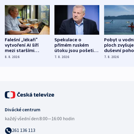
Falešní „lékaři“
Spekulace o
Pobyt u vodn
vytvoření AI šíří
přímém ruském
ploch zvyšuje
mezi staršími
útoku jsou pošetilé,
duševní poho
Poláky nebezpečné
míní estonský
ukázala
8. 8. 2026
7. 8. 2026
7. 8. 2026
zdravotní rady
bezpečnostní
mezinárodní 
expert
Divácké centrum
každý všední den:
8:00—16:00 hodin
261 136 113