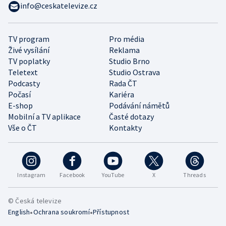
info@ceskatelevize.cz
TV program
Pro média
Živé vysílání
Reklama
TV poplatky
Studio Brno
Teletext
Studio Ostrava
Podcasty
Rada ČT
Počasí
Kariéra
E-shop
Podávání námětů
Mobilní a TV aplikace
Časté dotazy
Vše o ČT
Kontakty
Instagram
Facebook
YouTube
X
Threads
© Česká televize
•
•
English
Ochrana soukromí
Přístupnost