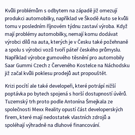
Kvůli problémům s odbytem na západě již omezují
produkci automobilky, například ve Škodě Auto se kvůli
tomu v posledním říjnovém týdnu zastaví výroba. Když
mají problémy automobilky, nemají komu dodávat
výrobci dílů na auta, kterých je v Česku také požehnaně
a spolu s výrobci vozů tvoří páteř českého průmyslu.
Například výrobce gumového těsnění pro automobily
Saar Gummi Czech z Červeného Kostelce na Náchodsku
již začal kvůli poklesu prodejů aut propouštět.
Krizi pocítí ale také developeři, které potrápí nižší
poptávka po bytech spojená s horší dostupností úvěrů.
Tuzemský trh proto podle Antonína Šmejkala ze
společnosti Mexx Reality opustí část developerských
firem, které mají nedostatek vlastních zdrojů a
spoléhají výhradně na dluhové financování.