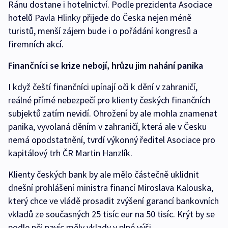
Ránu dostane i hotelnictví. Podle prezidenta Asociace
hotelů Pavla Hlinky přijede do Česka nejen méně
turistů, menší zájem bude i o pořádání kongresů a
firemních akcí.
Finančníci se krize nebojí, hrůzu jim nahání panika
I když čeští finančníci upínají oči k dění v zahraničí,
reálné přímé nebezpečí pro klienty českých finančních
subjektů zatím nevidí. Ohrožení by ale mohla znamenat
panika, vyvolaná děním v zahraničí, která ale v Česku
nemá opodstatnění, tvrdí výkonný ředitel Asociace pro
kapitálový trh ČR Martin Hanzlík.
Klienty českých bank by ale mělo částečně uklidnit
dnešní prohlášení ministra financí Miroslava Kalouska,
který chce ve vládě prosadit zvýšení garancí bankovních
vkladů ze současných 25 tisíc eur na 50 tisíc. Krýt by se
podle něj navíc měly vklady v plné výši.