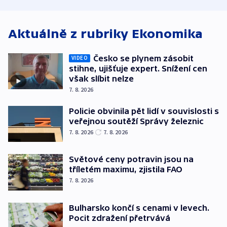
atmosféru
spravedlnosti
od plynovod
Aktuálně z rubriky
Ekonomika
Česko se plynem zásobit
VIDEO
stihne, ujišťuje expert. Snížení cen
však slíbit nelze
7. 8. 2026
Policie obvinila pět lidí v souvislosti s
veřejnou soutěží Správy železnic
7. 8. 2026
7. 8. 2026
Světové ceny potravin jsou na
tříletém maximu, zjistila FAO
7. 8. 2026
Bulharsko končí s cenami v levech.
Pocit zdražení přetrvává