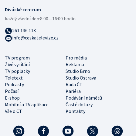
Divácké centrum
každý všední den:
8:00—16:00 hodin
261 136 113
info@ceskatelevize.cz
TV program
Pro média
Živé vysílání
Reklama
TV poplatky
Studio Brno
Teletext
Studio Ostrava
Podcasty
Rada ČT
Počasí
Kariéra
E-shop
Podávání námětů
Mobilní a TV aplikace
Časté dotazy
Vše o ČT
Kontakty