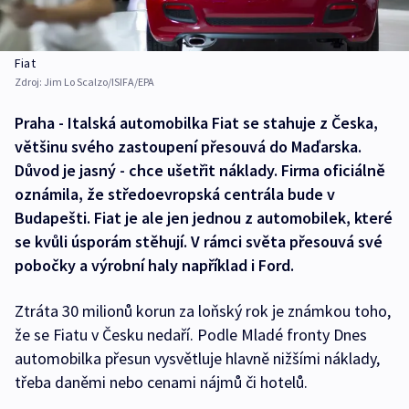
Fiat
Zdroj:
Jim Lo Scalzo/ISIFA/EPA
Praha - Italská automobilka Fiat se stahuje z Česka,
většinu svého zastoupení přesouvá do Maďarska.
Důvod je jasný - chce ušetřit náklady. Firma oficiálně
oznámila, že středoevropská centrála bude v
Budapešti. Fiat je ale jen jednou z automobilek, které
se kvůli úsporám stěhují. V rámci světa přesouvá své
pobočky a výrobní haly například i Ford.
Ztráta 30 milionů korun za loňský rok je známkou toho,
že se Fiatu v Česku nedaří. Podle Mladé fronty Dnes
automobilka přesun vysvětluje hlavně nižšími náklady,
třeba daněmi nebo cenami nájmů či hotelů.