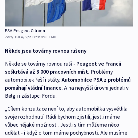
PSA Peugeot Citroën
Zdroj:
ISIFA/Sipa Press/POL EMILE
Někde jsou továrny rovnou rušeny
Někde se továrny rovnou ruší -
Peugeot ve Francii
seškrtává až 8 000 pracovních míst
. Problémy
automobilek řeší i státy.
Automobilce PSA z problémů
pomáhají vládní finance
. A na nejvyšší úrovni jednali v
Belgii i zástupci Fordu.
„Cílem konzultace není to, aby automobilka vysvětlila
svoje rozhodnutí. Rádi bychom zjistili, jestli máme
vůbec nějaké možnosti. Jestli s tím můžeme něco
udělat - i když o tom máme pochybnosti. Ale musíme