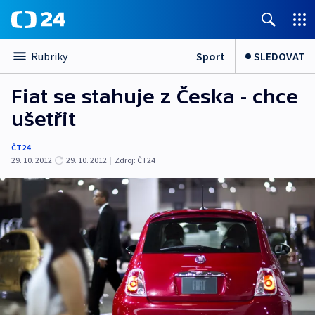
Sport
SLEDOVAT
Rubriky
Fiat se stahuje z Česka - chce
ušetřit
ČT24
29. 10. 2012
29. 10. 2012
|
Zdroj:
ČT24