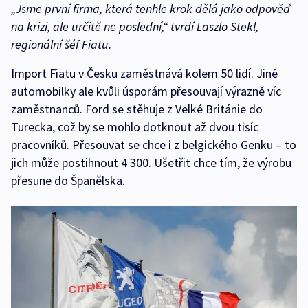
„Jsme první firma, která tenhle krok dělá jako odpověď
na krizi, ale určitě ne poslední,“
tvrdí Laszlo Stekl,
regionální šéf Fiatu.
Import Fiatu v Česku zaměstnává kolem 50 lidí. Jiné
automobilky ale kvůli úsporám přesouvají výrazně víc
zaměstnanců. Ford se stěhuje z Velké Británie do
Turecka, což by se mohlo dotknout až dvou tisíc
pracovníků. Přesouvat se chce i z belgického Genku – to
jich může postihnout 4 300. Ušetřit chce tím, že výrobu
přesune do Španělska.