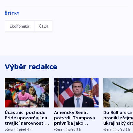
ŠTÍTKY
Ekonomika
ČT24
Výběr redakce
Účastníci pochodu
Americký Senát
Do Bulharska
Pride upozorňují na
potvrdil Trumpova
pronikl zřejm
trvající nerovnosti i
právníka jako
ukrajinský dr
společenskou
ministra
explodoval k
včera
před 4
h
včera
před 5
h
včera
před 6
h