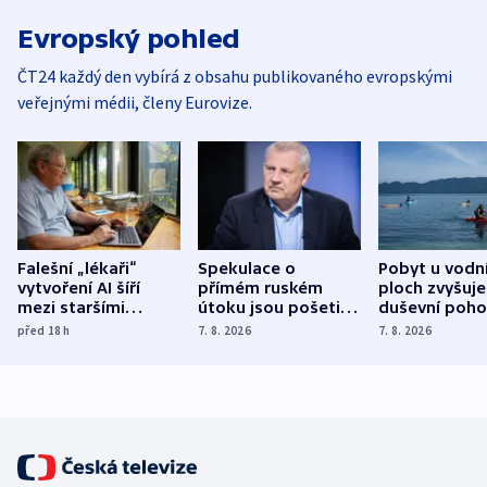
Evropský pohled
ČT24 každý den vybírá z obsahu publikovaného evropskými
veřejnými médii, členy Eurovize.
Falešní „lékaři“
Spekulace o
Pobyt u vodn
vytvoření AI šíří
přímém ruském
ploch zvyšuje
mezi staršími
útoku jsou pošetilé,
duševní poho
Poláky nebezpečné
míní estonský
ukázala
před 18
h
7. 8. 2026
7. 8. 2026
zdravotní rady
bezpečnostní
mezinárodní 
expert