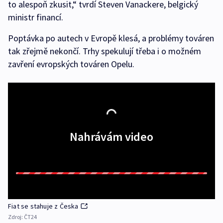
to alespoň zkusit,“ tvrdí Steven Vanackere, belgický
ministr financí.
Poptávka po autech v Evropě klesá, a problémy továren
tak zřejmě nekončí. Trhy spekulují třeba i o možném
zavření evropských továren Opelu.
Nahrávám video
Fiat se stahuje z Česka
Zdroj:
ČT24