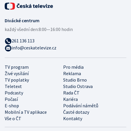
Divácké centrum
každý všední den:
8:00—16:00 hodin
261 136 113
info@ceskatelevize.cz
TV program
Pro média
Živé vysílání
Reklama
TV poplatky
Studio Brno
Teletext
Studio Ostrava
Podcasty
Rada ČT
Počasí
Kariéra
E-shop
Podávání námětů
Mobilní a TV aplikace
Časté dotazy
Vše o ČT
Kontakty