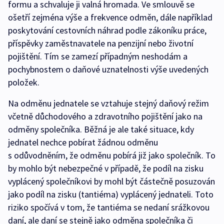
formu a schvaluje ji valná hromada. Ve smlouvě se
ošetří zejména výše a frekvence odměn, dále například
poskytování cestovních náhrad podle zákoníku práce,
příspěvky zaměstnavatele na penzijní nebo životní
pojištění. Tím se zamezí případným neshodám a
pochybnostem o daňové uznatelnosti výše uvedených
položek.
Na odměnu jednatele se vztahuje stejný daňový režim
včetně důchodového a zdravotního pojištění jako na
odměny společníka. Běžná je ale také situace, kdy
jednatel nechce pobírat žádnou odměnu
s odůvodněním, že odměnu pobírá již jako společník. To
by mohlo být nebezpečné v případě, že podíl na zisku
vyplácený společníkovi by mohl být částečně posuzován
jako podíl na zisku (tantiéma) vyplácený jednateli. Toto
riziko spočívá v tom, že tantiéma se nedaní srážkovou
daní, ale daní se stejně jako odměna společníka či