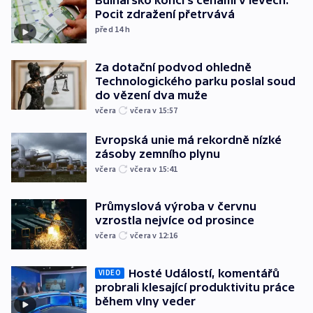
Bulharsko končí s cenami v levech.
Pocit zdražení přetrvává
před 14
h
Za dotační podvod ohledně
Technologického parku poslal soud
do vězení dva muže
včera
včera v 15:57
Evropská unie má rekordně nízké
zásoby zemního plynu
včera
včera v 15:41
Průmyslová výroba v červnu
vzrostla nejvíce od prosince
včera
včera v 12:16
Hosté Událostí, komentářů
VIDEO
probrali klesající produktivitu práce
během vlny veder