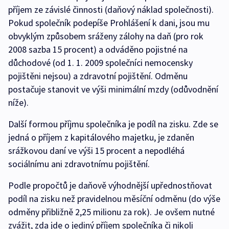
příjem ze závislé činnosti (daňový náklad společnosti).
Pokud společník podepíše Prohlášení k dani, jsou mu
obvyklým způsobem sráženy zálohy na daň (pro rok
2008 sazba 15 procent) a odváděno pojistné na
důchodové (od 1. 1. 2009 společníci nemocensky
pojištěni nejsou) a zdravotní pojištění. Odměnu
postačuje stanovit ve výši minimální mzdy (odůvodnění
níže).
Další formou příjmu společníka je podíl na zisku. Zde se
jedná o příjem z kapitálového majetku, je zdaněn
srážkovou daní ve výši 15 procent a nepodléhá
sociálnímu ani zdravotnímu pojištění.
Podle propočtů je daňově výhodnější upřednostňovat
podíl na zisku než pravidelnou měsíční odměnu (do výše
odměny přibližně 2,25 milionu za rok). Je ovšem nutné
zvážit, zda jde o jediný příjem společníka či nikoli