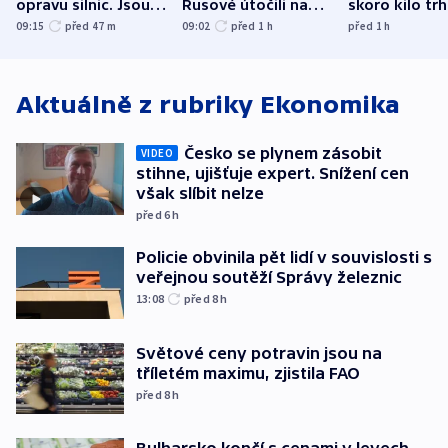
opravu silnic. Jsou
Rusové útočili na
skoro kilo trh
nenárokové, namítá
trh, hasiče či
indicie ukazuj
09:15
před 47
m
09:02
před 1
h
před 1
h
ministerstvo
stadion
Rusko
Aktuálně z rubriky
Ekonomika
Česko se plynem zásobit
VIDEO
stihne, ujišťuje expert. Snížení cen
však slíbit nelze
před 6
h
Policie obvinila pět lidí v souvislosti s
veřejnou soutěží Správy železnic
13:08
před 8
h
Světové ceny potravin jsou na
tříletém maximu, zjistila FAO
před 8
h