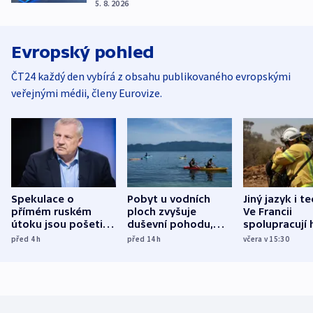
5. 8. 2026
Evropský pohled
ČT24 každý den vybírá z obsahu publikovaného evropskými
veřejnými médii, členy Eurovize.
Spekulace o
Pobyt u vodních
Jiný jazyk i t
přímém ruském
ploch zvyšuje
Ve Francii
útoku jsou pošetilé,
duševní pohodu,
spolupracují h
míní estonský
ukázala
různých zemí
před 4
h
před 14
h
včera v 15:30
bezpečnostní
mezinárodní studie
expert