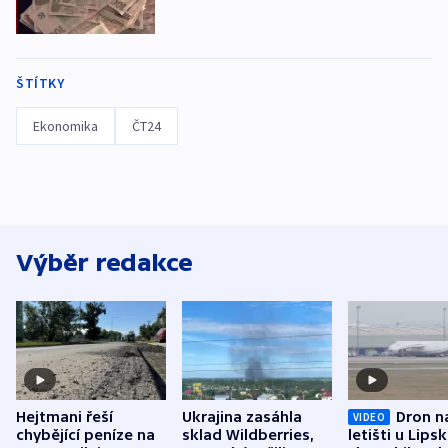
ŠTÍTKY
Ekonomika
ČT24
Výběr redakce
Hejtmani řeší
Ukrajina zasáhla
Dron n
VIDEO
chybějící peníze na
sklad Wildberries,
letišti u Lips