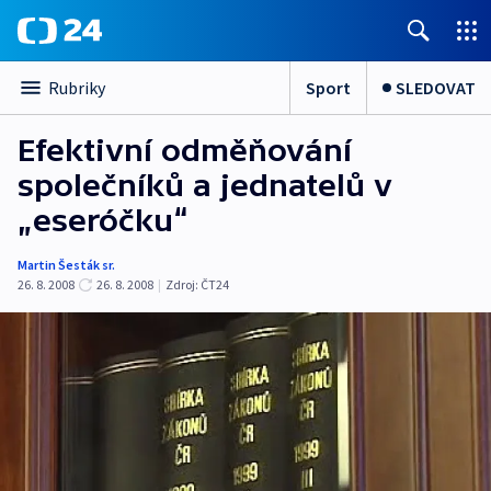
Sport
SLEDOVAT
Rubriky
Efektivní odměňování
společníků a jednatelů v
„eseróčku“
Martin Šesták sr.
26. 8. 2008
26. 8. 2008
|
Zdroj:
ČT24