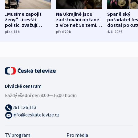
„Musíme zapojit
Na Ukrajině jsou
Španělský
ženy.“ Litevští
zadržováni občané
pořadatel fes
politici zvažují
z více než 50 zemí.
dostal pokut
dohodu o
Bojovali na straně
nekalé prakti
před 18
h
před 20
h
4. 8. 2026
demografii
Ruska
Divácké centrum
každý všední den:
8:00—16:00 hodin
261 136 113
info@ceskatelevize.cz
TV program
Pro média