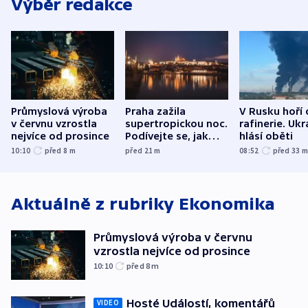
Výběr redakce
Průmyslová výroba
Praha zažila
V Rusku hoří 
v červnu vzrostla
supertropickou noc.
rafinerie. Ukr
nejvíce od prosince
Podívejte se, jak
hlásí oběti
bylo u vás
10:10
před 8
m
před 21
m
08:52
před 33
Aktuálně z rubriky
Ekonomika
Průmyslová výroba v červnu
vzrostla nejvíce od prosince
10:10
před 8
m
Hosté Událostí, komentářů
VIDEO