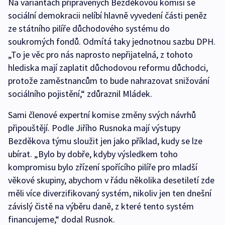
Na variantách připravených Bezděkovou komisí se
sociální demokracii nelíbí hlavně vyvedení části peněz
ze státního pilíře důchodového systému do
soukromých fondů. Odmítá taky jednotnou sazbu DPH.
„To je věc pro nás naprosto nepřijatelná, z tohoto
hlediska mají zaplatit důchodovou reformu důchodci,
protože zaměstnancům to bude nahrazovat snižování
sociálního pojistění,“ zdůraznil Mládek.
Sami členové expertní komise změny svých návrhů
připouštějí. Podle Jiřího Rusnoka mají výstupy
Bezděkova týmu sloužit jen jako příklad, kudy se lze
ubírat. „Bylo by dobře, kdyby výsledkem toho
kompromisu bylo zřízení spořícího pilíře pro mladší
věkové skupiny, abychom v řádu několika desetiletí zde
měli více diverzifikovaný systém, nikoliv jen ten dnešní
závislý čistě na výběru daně, z které tento systém
financujeme,“ dodal Rusnok.