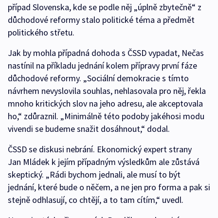
případ Slovenska, kde se podle něj „úplně zbytečně“ z
důchodové reformy stalo politické téma a předmět
politického střetu.
Jak by mohla případná dohoda s ČSSD vypadat, Nečas
nastínil na příkladu jednání kolem přípravy první fáze
důchodové reformy. „Sociální demokracie s tímto
návrhem nevyslovila souhlas, nehlasovala pro něj, řekla
mnoho kritických slov na jeho adresu, ale akceptovala
ho,“ zdůraznil. „Minimálně této podoby jakéhosi modu
vivendi se budeme snažit dosáhnout,“ dodal.
ČSSD se diskusi nebrání. Ekonomický expert strany
Jan Mládek k jejím případným výsledkům ale zůstává
skeptický. „Rádi bychom jednali, ale musí to být
jednání, které bude o něčem, a ne jen pro forma a pak si
stejně odhlasují, co chtějí, a to tam cítím,“ uvedl.