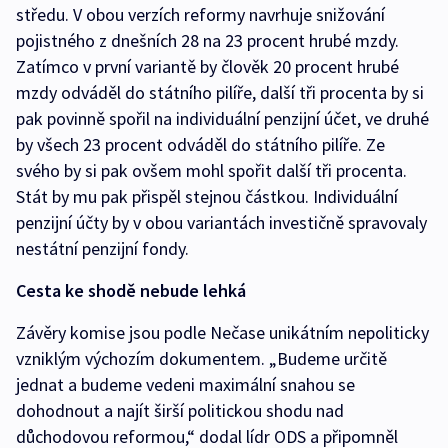
středu. V obou verzích reformy navrhuje snižování
pojistného z dnešních 28 na 23 procent hrubé mzdy.
Zatímco v první variantě by člověk 20 procent hrubé
mzdy odváděl do státního pilíře, další tři procenta by si
pak povinně spořil na individuální penzijní účet, ve druhé
by všech 23 procent odváděl do státního pilíře. Ze
svého by si pak ovšem mohl spořit další tři procenta.
Stát by mu pak přispěl stejnou částkou. Individuální
penzijní účty by v obou variantách investičně spravovaly
nestátní penzijní fondy.
Cesta ke shodě nebude lehká
Závěry komise jsou podle Nečase unikátním nepoliticky
vzniklým výchozím dokumentem. „Budeme určitě
jednat a budeme vedeni maximální snahou se
dohodnout a najít širší politickou shodu nad
důchodovou reformou,“ dodal lídr ODS a připomněl