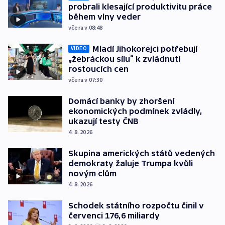
probrali klesající produktivitu práce
během vlny veder
včera v 08:48
Mladí Jihokorejci potřebují
VIDEO
„žebráckou sílu“ k zvládnutí
rostoucích cen
včera v 07:30
Domácí banky by zhoršení
ekonomických podmínek zvládly,
ukazují testy ČNB
4. 8. 2026
Skupina amerických států vedených
demokraty žaluje Trumpa kvůli
novým clům
4. 8. 2026
Schodek státního rozpočtu činil v
červenci 176,6 miliardy