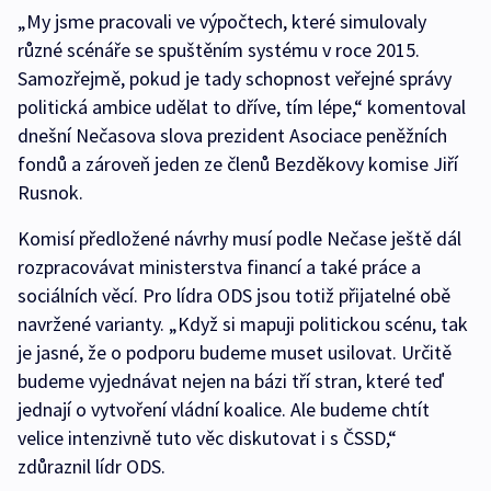
„My jsme pracovali ve výpočtech, které simulovaly
různé scénáře se spuštěním systému v roce 2015.
Samozřejmě, pokud je tady schopnost veřejné správy
politická ambice udělat to dříve, tím lépe,“ komentoval
dnešní Nečasova slova prezident Asociace peněžních
fondů a zároveň jeden ze členů Bezděkovy komise Jiří
Rusnok.
Komisí předložené návrhy musí podle Nečase ještě dál
rozpracovávat ministerstva financí a také práce a
sociálních věcí. Pro lídra ODS jsou totiž přijatelné obě
navržené varianty. „Když si mapuji politickou scénu, tak
je jasné, že o podporu budeme muset usilovat. Určitě
budeme vyjednávat nejen na bázi tří stran, které teď
jednají o vytvoření vládní koalice. Ale budeme chtít
velice intenzivně tuto věc diskutovat i s ČSSD,“
zdůraznil lídr ODS.