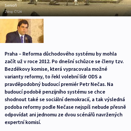
Senioři
Zdroj:
ČT24
Praha – Reforma důchodového systému by mohla
začít už v roce 2012. Po dnešní schůzce se členy tzv.
Bezděkovy komise, která vypracovala možné
varianty reformy, to řekl volební lídr ODS a
pravděpodobný budoucí premiér Petr Nečas. Na
budoucí podobě penzijního systému se chce
shodnout také se sociální demokracií, a tak výsledná
podoba reformy podle Nečase nejspíš nebude přesně
odpovídat ani jednomu ze dvou scénářů navržených
expertní komisí.