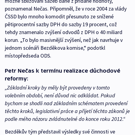
možné sbližování sazeb daně z přidané hodnoty,
poznamenal Nečas. Připomněl, že v roce 2004 za vlády
ČSSD bylo mnoho komodit přesunuto ze snížené
pětiprocentní sazby DPH do sazby 19 procent, což
tehdy znamenalo zvýšení odvodů z DPH o 40 miliard
korun. „To bylo masivnější zvýšení, než jak navrhuje v
jednom scénáři Bezděkova komise,“ podotkl
místopředseda ODS.
Petr Nečas k termínu realizace důchodové
reformy:
„Základní kroky by měly být provedeny v tomto
volebním období, není důvod nic odkládat. Pokud
bychom se shodli nad základním schématem provedení
těchto kroků, legislativní práce a přijetí těchto zákonů je
podle mého názoru zvládnutelné do konce roku 2012.“
Bezděkův tým představil výsledky své činnosti ve