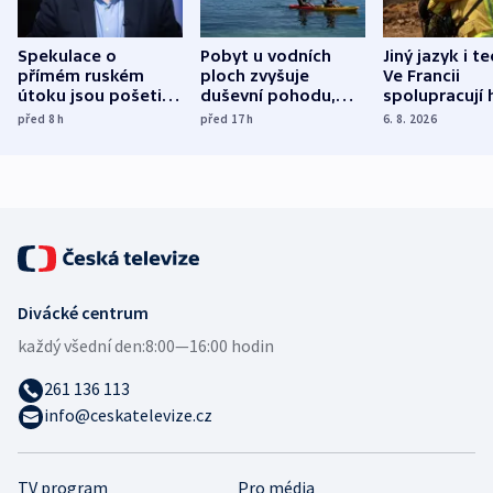
Spekulace o
Pobyt u vodních
Jiný jazyk i t
přímém ruském
ploch zvyšuje
Ve Francii
útoku jsou pošetilé,
duševní pohodu,
spolupracují h
míní estonský
ukázala
různých zemí
před 8
h
před 17
h
6. 8. 2026
bezpečnostní
mezinárodní studie
expert
Divácké centrum
každý všední den:
8:00—16:00 hodin
261 136 113
info@ceskatelevize.cz
TV program
Pro média