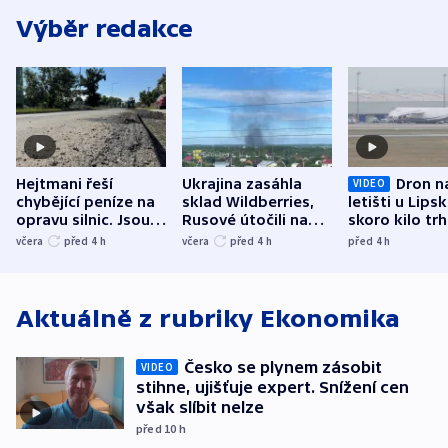
Výběr redakce
Hejtmani řeší
Ukrajina zasáhla
Dron n
VIDEO
chybějící peníze na
sklad Wildberries,
letišti u Lips
opravu silnic. Jsou
Rusové útočili na
skoro kilo trh
nenárokové, namítá
trh, hasiče či
indicie ukazuj
včera
před 4
h
včera
před 4
h
před 4
h
ministerstvo
stadion
Rusko
Aktuálně z rubriky
Ekonomika
Česko se plynem zásobit
VIDEO
stihne, ujišťuje expert. Snížení cen
však slíbit nelze
před 10
h