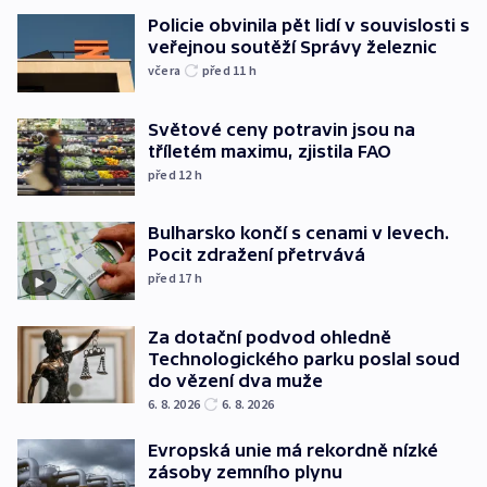
Policie obvinila pět lidí v souvislosti s
veřejnou soutěží Správy železnic
včera
před 11
h
Světové ceny potravin jsou na
tříletém maximu, zjistila FAO
před 12
h
Bulharsko končí s cenami v levech.
Pocit zdražení přetrvává
před 17
h
Za dotační podvod ohledně
Technologického parku poslal soud
do vězení dva muže
6. 8. 2026
6. 8. 2026
Evropská unie má rekordně nízké
zásoby zemního plynu