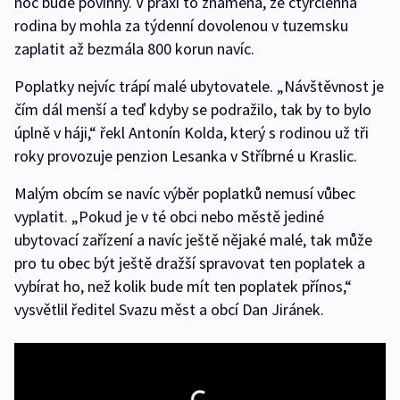
noc bude povinný. V praxi to znamená, že čtyřčlenná
rodina by mohla za týdenní dovolenou v tuzemsku
zaplatit až bezmála 800 korun navíc.
Poplatky nejvíc trápí malé ubytovatele. „Návštěvnost je
čím dál menší a teď kdyby se podražilo, tak by to bylo
úplně v háji,“ řekl Antonín Kolda, který s rodinou už tři
roky provozuje penzion Lesanka v Stříbrné u Kraslic.
Malým obcím se navíc výběr poplatků nemusí vůbec
vyplatit. „Pokud je v té obci nebo městě jediné
ubytovací zařízení a navíc ještě nějaké malé, tak může
pro tu obec být ještě dražší spravovat ten poplatek a
vybírat ho, než kolik bude mít ten poplatek přínos,“
vysvětlil ředitel Svazu měst a obcí Dan Jiránek.