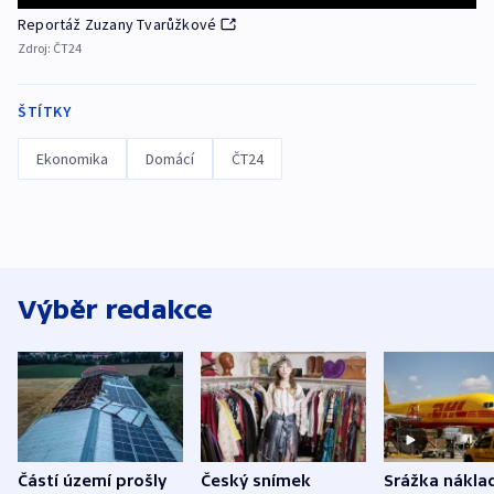
Reportáž Zuzany Tvarůžkové
Zdroj:
ČT24
ŠTÍTKY
Ekonomika
Domácí
ČT24
Výběr redakce
Částí území prošly
Český snímek
Srážka nákla