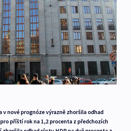
a v nové prognóze výrazně zhoršila odhad
ro příští rok na 1,2 procenta z předchozích
ní zhoršila odhad růstu HDP na dvě procenta z