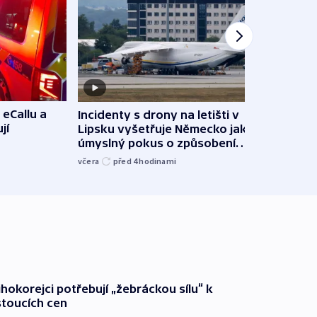
 eCallu a
Incidenty s drony na letišti v
Klima
jí
Lipsku vyšetřuje Německo jako
podn
úmyslný pokus o způsobení
i sví
exploze
včera
před 4
hodinami
včera
ihokorejci potřebují „žebráckou sílu“ k
stoucích cen