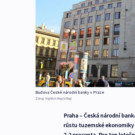
Budova České národní banky v Praze
Zdroj:
Vojtěch Rejl/V.Rejl
Praha – Česká národní bank
růstu tuzemské ekonomiky p
2,2 procenta. Pro ten letoš