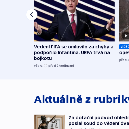
Vedení FIFA se omluvilo za chyby a
VIDE
podpořilo Infantina. UEFA trvá na
opev
bojkotu
před 
včera
před 2
hodinami
Aktuálně z rubri
Za dotační podvod ohled
poslal soud do vězení dv