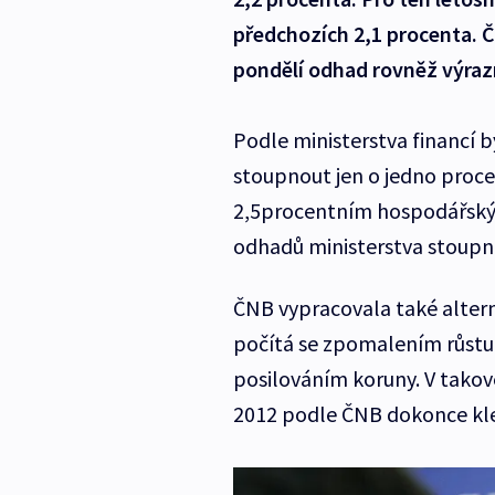
předchozích 2,1 procenta. Č
pondělí odhad rovněž výraz
Podle ministerstva financí
stoupnout jen o jedno procen
2,5procentním hospodářský
odhadů ministerstva stoupne
ČNB vypracovala také altern
počítá se zpomalením růstu
posilováním koruny. V tako
2012 podle ČNB dokonce kle