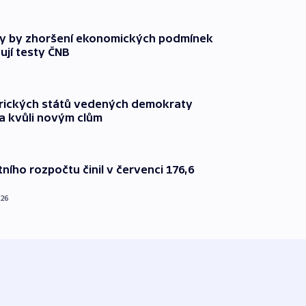
y by zhoršení ekonomických podmínek
ují testy ČNB
rických států vedených demokraty
a kvůli novým clům
ního rozpočtu činil v červenci 176,6
026