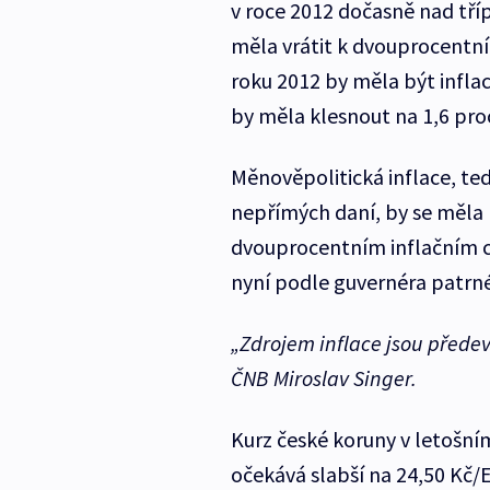
v roce 2012 dočasně nad tří
měla vrátit k dvouprocentním
roku 2012 by měla být inflac
by měla klesnout na 1,6 pr
Měnověpolitická inflace, te
nepřímých daní, by se měl
dvouprocentním inflačním cí
nyní podle guvernéra patrné
„Zdrojem inflace jsou předev
ČNB Miroslav Singer.
Kurz české koruny v letošní
očekává slabší na 24,50 Kč/