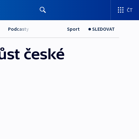
ČT
Podcasty
Sport
SLEDOVAT
ůst české