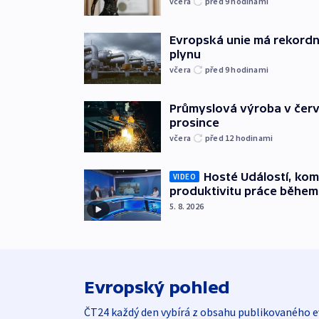
včera
před 9
hodinami
Evropská unie má rekordn
plynu
včera
před 9
hodinami
Průmyslová výroba v červ
prosince
včera
před 12
hodinami
Hosté Událostí, kome
VIDEO
produktivitu práce během
5. 8. 2026
Evropský pohled
ČT24 každý den vybírá z obsahu publikovaného e