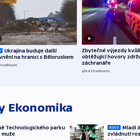
Zbytečné výjezdy kvůli
Ukrajina buduje další
O
obtěžující hovory zdržu
nění na hranici s Běloruskem
záchranáře
2
hodinami
před 3
hodinami
ky
Ekonomika
ně Technologického parku
Mladí J
VIDEO
a muže
zvládnutí ro