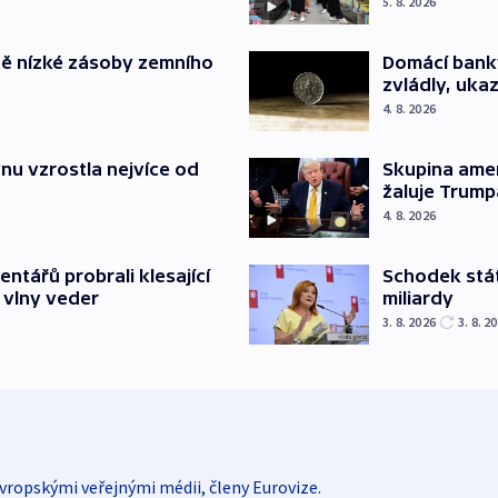
5. 8. 2026
ě nízké zásoby zemního
Domácí bank
zvládly, ukaz
4. 8. 2026
nu vzrostla nejvíce od
Skupina ame
žaluje Trump
4. 8. 2026
Schodek stát
ntářů probrali klesající
miliardy
 vlny veder
3. 8. 2026
3. 8. 2
vropskými veřejnými médii, členy Eurovize.