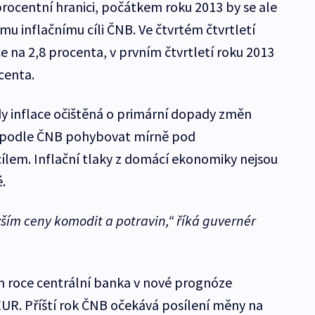
procentní hranici, počátkem roku 2013 by se ale
u inflačnímu cíli ČNB. Ve čtvrtém čtvrtletí
e na 2,8 procenta, v prvním čtvrtletí roku 2013
ocenta.
dy inflace očištěná o primární dopady změn
a podle ČNB pohybovat mírně pod
lem. Inflační tlaky z domácí ekonomiky nejsou
.
ším ceny komodit a potravin,“ říká guvernér
m roce centrální banka v nové prognóze
EUR. Příští rok ČNB očekává posílení měny na