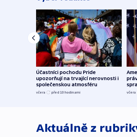
Účastníci pochodu Pride
Ame
upozorňují na trvající nerovnosti i
práv
společenskou atmosféru
spr
včera
před 10
hodinami
včera
Aktuálně z rubri