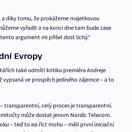
ů, a díky tomu, že prokážeme majetkovou
e můžeme vyřadit a na konci dne tam bude zase
tento argument mi přišel dost lichý.“
dní Evropy
řích také odmítl kritiku premiéra Andreje
ž vypsaná ve prospěch jediného zájemce – a to
– transparentní, celý proces je transparentní.
kmitočty může dostat jenom Nordic Telecom.
ku – teď to asi říct mohu – měli první iniciační