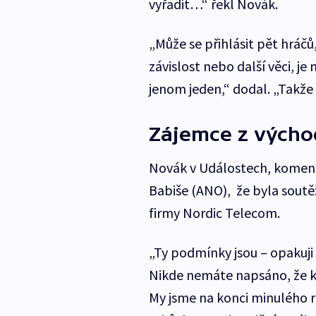
vyřadit…“ řekl Novák.
„Může se přihlásit pět hráč
závislost nebo další věci, j
jenom jeden,“ dodal. „Takže 
Zájemce z výcho
Novák v Událostech, komentá
Babiše (ANO), že byla soutě
firmy Nordic Telecom.
„Ty podmínky jsou – opakuji 
Nikde nemáte napsáno, že 
My jsme na konci minulého ro