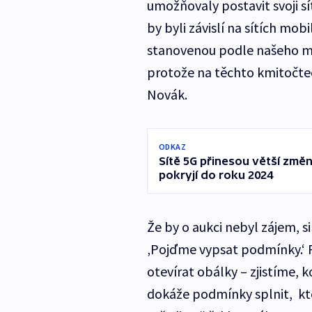
umožňovaly postavit svoji sí
by byli závislí na sítích mob
stanovenou podle našeho mod
protože na těchto kmitočtec
Novák.
ODKAZ
Sítě 5G přinesou větší změn
pokryjí do roku 2024
Že by o aukci nebyl zájem, s
‚Pojďme vypsat podmínky.‘
otevírat obálky – zjistíme, ko
dokáže podmínky splnit, kt