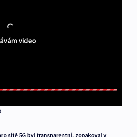
ávám video
pro sítě 5G byl transparentní, zopakoval v