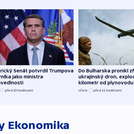
rický Senát potvrdil Trumpova
Do Bulharska pronikl z
níka jako ministra
ukrajinský dron, explo
avedlnosti
kilometr od plynovodu
před 10
hodinami
včera
před 11
hodinami
ky
Ekonomika