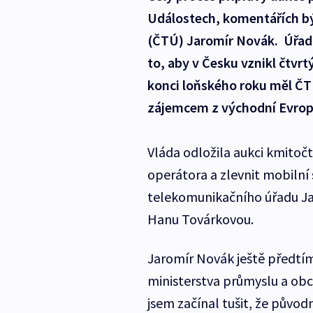
Událostech, komentářích b
(ČTÚ) Jaromír Novák. Úřad 
to, aby v Česku vznikl čtvrt
konci loňského roku měl ČTÚ
zájemcem z východní Evrop
Vláda odložila aukci kmitočt
operátora a zlevnit mobilní
telekomunikačního úřadu Ja
Hanu Továrkovou.
Jaromír Novák ještě předtím
ministerstva průmyslu a ob
jsem začínal tušit, že půvo