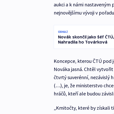
aukci a k námi nastaveným p
nejnovějšímu vývoji v pořad
ODKAZ
Novák skončil jako šéf ČTÚ,
Nahradila ho Továrková
Koncepce, kterou ČTÚ pod j
Nováka jasná. Chtěl vytvořit
čtvrtý suverénní, nezávislý 
(…), je, že ministerstvo chce
hráčů, kteří ale budou závisl
„Kmitočty, které by získali t