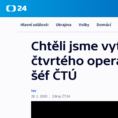
Hlavní události
Ukrajina
Volby
Domácí
Chtěli jsme v
čtvrtého operá
šéf ČTÚ
tev
28. 1. 2020
|
Zdroj:
ČT24