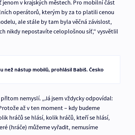
ť jenom v krajských městech. Pro mobilní část
ilních operátorů, kterým by za to platili cenou
elu, ale stále by tam byla věčná závislost,
h nikdy nepostavíte celoplošnou síť,“ vysvětlil
u než nástup mobilů, prohlásil Babiš. Česko
i přitom nemyslí. „Já jsem vždycky odpovídal:
 Protože až v ten moment – kdy budeme
lik hráčů se hlásí, kolik hráčů, kteří se hlásí,
eré (hráče) můžeme vyřadit, nemusíme