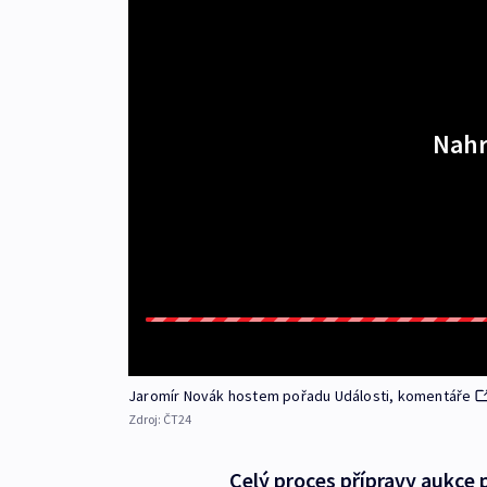
Nahr
Jaromír Novák hostem pořadu Události, komentáře
Zdroj:
ČT24
Celý proces přípravy aukce 