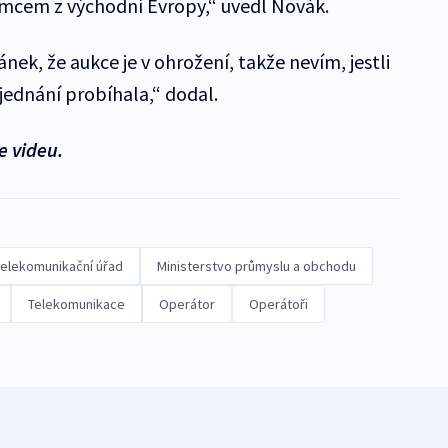
emcem z východní Evropy,“ uvedl Novák.
ánek, že aukce je v ohrožení, takže nevím, jestli
 jednání probíhala,“ dodal.
e videu.
elekomunikační úřad
Ministerstvo průmyslu a obchodu
Telekomunikace
Operátor
Operátoři