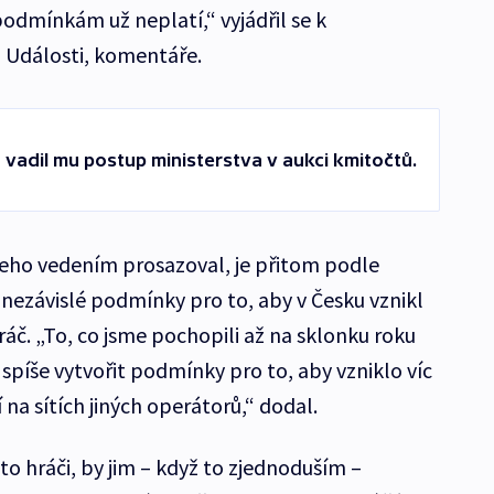
odmínkám už neplatí,“ vyjádřil se k
u Události, komentáře.
 vadil mu postup ministerstva v aukci kmitočtů.
eho vedením prosazoval, je přitom podle
 nezávislé podmínky pro to, aby v Česku vznikl
hráč. „To, co jsme pochopili až na sklonku roku
 spíše vytvořit podmínky pro to, aby vzniklo víc
í na sítích jiných operátorů,“ dodal.
ito hráči, by jim – když to zjednoduším –