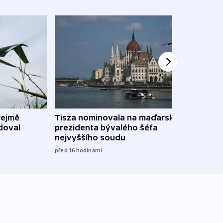
řejmě
Tisza nominovala na maďarského
Ruský
doval
prezidenta bývalého šéfa
čtyři 
nejvyššího soudu
včera
před 16
hodinami