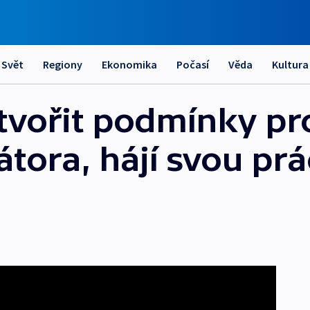
Svět
Regiony
Ekonomika
Počasí
Věda
Kultura
ytvořit podmínky pr
tora, hájí svou prá