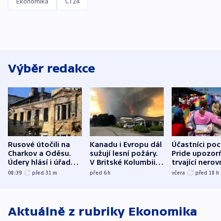
Ekonomika
ČT24
Výběr redakce
Rusové útočili na
Kanadu i Evropu dál
Účastníci po
Charkov a Oděsu.
sužují lesní požáry.
Pride upozorň
Údery hlásí i úřady v
V Britské Kolumbii
trvající nerov
Bělgorodu
evakuovali tisíce lidí
společensko
08:39
před 31
m
před 6
h
včera
před 18
h
atmosféru
Aktuálně z rubriky
Ekonomika