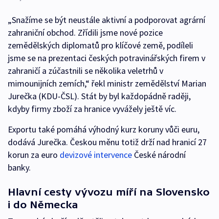
„Snažíme se být neustále aktivní a podporovat agrární
zahraniční obchod. Zřídili jsme nové pozice
zemědělských diplomatů pro klíčové země, podíleli
jsme se na prezentaci českých potravinářských firem v
zahraničí a zúčastnili se několika veletrhů v
mimounijních zemích,“ řekl ministr zemědělství Marian
Jurečka (KDU-ČSL). Stát by byl každopádně raději,
kdyby firmy zboží za hranice vyvážely ještě víc.
Exportu také pomáhá výhodný kurz koruny vůči euru,
dodává Jurečka. Českou měnu totiž drží nad hranicí 27
korun za euro
devizové intervence
České národní
banky.
Hlavní cesty vývozu míří na Slovensko
i do Německa