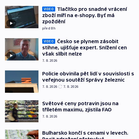
Tlačítko pro snadné vrácení
VIDEO
zboží míří na e-shopy. Byť má
zpoždění
před 8
h
Česko se plynem zásobit
VIDEO
stihne, ujišťuje expert. Snížení cen
však slíbit nelze
7. 8. 2026
Policie obvinila pět lidí v souvislosti s
veřejnou soutěží Správy železnic
7. 8. 2026
7. 8. 2026
Světové ceny potravin jsou na
tříletém maximu, zjistila FAO
7. 8. 2026
Bulharsko končí s cenami v levech.