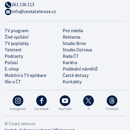
261 136 113
info@ceskatelevize.cz
TV program
Pro média
Živé vysílání
Reklama
TV poplatky
Studio Brno
Teletext
Studio Ostrava
Podcasty
Rada ČT
Počasí
Kariéra
E-shop
Podávání námětů
Mobilní a TV aplikace
Časté dotazy
Vše o ČT
Kontakty
Instagram
Facebook
YouTube
X
Threads
© Česká televize
•
•
English
Ochrana soukromí
Přístupnost