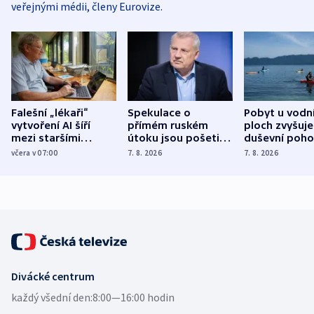
veřejnými médii, členy Eurovize.
Falešní „lékaři“
Spekulace o
Pobyt u vodn
vytvoření AI šíří
přímém ruském
ploch zvyšuje
mezi staršími
útoku jsou pošetilé,
duševní poho
Poláky nebezpečné
míní estonský
ukázala
včera v 07:00
7. 8. 2026
7. 8. 2026
zdravotní rady
bezpečnostní
mezinárodní 
expert
Divácké centrum
každý všední den:
8:00—16:00 hodin