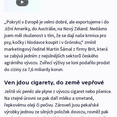
„Pokrytí v Evropě je velmi dobré, ale exportujeme i do
Jižní Ameriky, do Austrálie, na Nový Zéland. Nedávno
jsem měl zkušenost s tím, že se dají naše krmiva pro
psy, kočky i hlodavce koupit i v Grónsku,“ zmínil
marketingový ředitel Martin Šámal z firmy Brit, která
se zabývá jedním z nejsilnějších sektorů českého
agrárního vývozu. Zvířecí výživy se loni podařilo prodat
do ciziny za 7,6 miliardy korun.
Ven jdou cigarety, do země vepřové
Ještě víc peněz ale plyne z vývozu cigaret nebo pšenice.
Na stejné úrovni se pak daří mléku a smetaně,
řepkovému oleji či pečivu. Zároveň jsou pekařské
výrobky jednou ze silných položek dovozu, rovněž pak