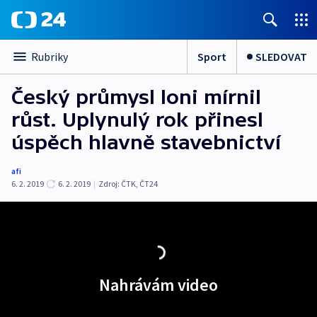
Sport
SLEDOVAT
Rubriky
Český průmysl loni mírnil
růst. Uplynulý rok přinesl
úspěch hlavně stavebnictví
afi
6. 2. 2019
6. 2. 2019
|
Zdroj:
ČTK
,
ČT24
Nahrávám video