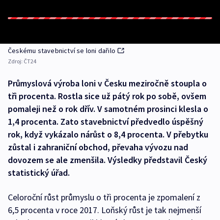
Českému stavebnictví se loni dařilo
Zdroj:
ČT24
Průmyslová výroba loni v Česku meziročně stoupla o
tři procenta. Rostla sice už pátý rok po sobě, ovšem
pomaleji než o rok dřív. V samotném prosinci klesla o
1,4 procenta. Zato stavebnictví předvedlo úspěšný
rok, když vykázalo nárůst o 8,4 procenta. V přebytku
zůstal i zahraniční obchod, převaha vývozu nad
dovozem se ale zmenšila. Výsledky představil Český
statistický úřad.
Celoroční růst průmyslu o tři procenta je zpomalení z
6,5 procenta v roce 2017. Loňský růst je tak nejmenší