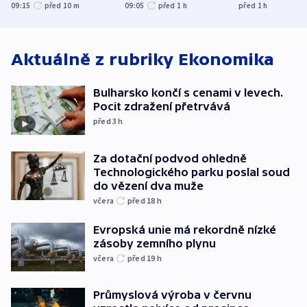
kraje na silnice ani
varují tajné služby
útočili v Cha
09:15
před 10
m
09:05
před 1
h
před 1
h
korunu, řekl Půta
USA
oblasti
Aktuálně z rubriky
Ekonomika
Bulharsko končí s cenami v levech.
Pocit zdražení přetrvává
před 3
h
Za dotační podvod ohledně
Technologického parku poslal soud
do vězení dva muže
včera
před 18
h
Evropská unie má rekordně nízké
zásoby zemního plynu
včera
před 19
h
Průmyslová výroba v červnu