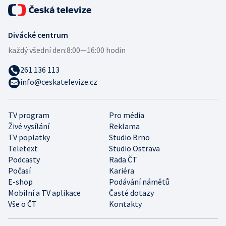
Divácké centrum
každý všední den:
8:00—16:00 hodin
261 136 113
info@ceskatelevize.cz
TV program
Pro média
Živé vysílání
Reklama
TV poplatky
Studio Brno
Teletext
Studio Ostrava
Podcasty
Rada ČT
Počasí
Kariéra
E-shop
Podávání námětů
Mobilní a TV aplikace
Časté dotazy
Vše o ČT
Kontakty