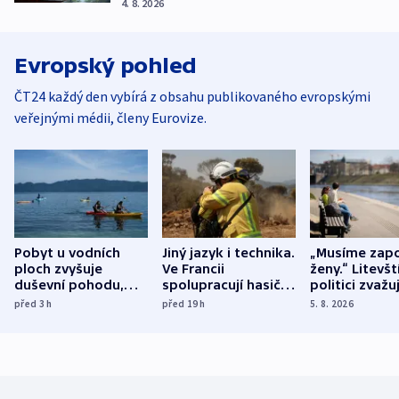
4. 8. 2026
Evropský pohled
ČT24 každý den vybírá z obsahu publikovaného evropskými
veřejnými médii, členy Eurovize.
Pobyt u vodních
Jiný jazyk i technika.
„Musíme zapo
ploch zvyšuje
Ve Francii
ženy.“ Litevšt
duševní pohodu,
spolupracují hasiči z
politici zvažuj
ukázala
různých zemí
dohodu o
před 3
h
před 19
h
5. 8. 2026
mezinárodní studie
demografii