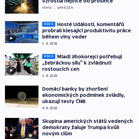
vzrostla nejvíce od prosince
včera
před 22
h
Hosté Událostí, komentářů
VIDEO
probrali klesající produktivitu práce
během vlny veder
5. 8. 2026
Mladí Jihokorejci potřebují
VIDEO
„žebráckou sílu“ k zvládnutí
rostoucích cen
5. 8. 2026
Domácí banky by zhoršení
ekonomických podmínek zvládly,
ukazují testy ČNB
4. 8. 2026
Skupina amerických států vedených
demokraty žaluje Trumpa kvůli
novým clům