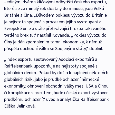
Jedinými dvěma klíčovými odbytišti českého exportu,
které se za minulý rok dostaly do minusu, jsou Velká
Británie a Čína. „Důvodem poklesu vývozu do Británie
je nejistota spojená s procesem jejího vystoupení z
Evropské unie a stále přetrvávající hrozba takzvaného
tvrdého brexitu,“ nastínil Kovanda. „Pokles vývozu do
Číny je dán zpomalením tamní ekonomiky, k němuž
přispěla obchodní válka se Spojenými státy,“ doplnil.
„Index exportu sestavovaný Asociací exportérů a
Raiffeisenbank upozorňuje na nejistoty spojené s
globálním děním. Pokud by došlo k naplnění některých
globálních rizik, jako je prudké ochlazení německé
ekonomiky, obnovení obchodní války mezi USA a Čínou
či komplikace s brexitem, bude i český export vystaven
prudkému ochlazení,“ uvedla analytička Raiffeisenbank
Eliška Jelínková.