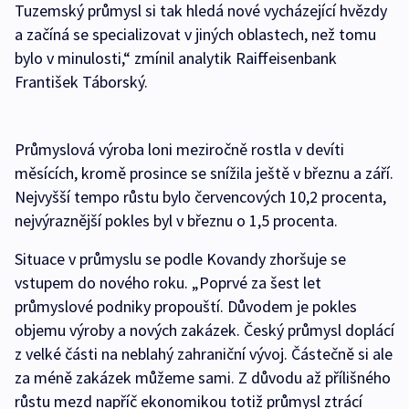
Tuzemský průmysl si tak hledá nové vycházející hvězdy
a začíná se specializovat v jiných oblastech, než tomu
bylo v minulosti,“ zmínil analytik Raiffeisenbank
František Táborský.
Průmyslová výroba loni meziročně rostla v devíti
měsících, kromě prosince se snížila ještě v březnu a září.
Nejvyšší tempo růstu bylo červencových 10,2 procenta,
nejvýraznější pokles byl v březnu o 1,5 procenta.
Situace v průmyslu se podle Kovandy zhoršuje se
vstupem do nového roku. „Poprvé za šest let
průmyslové podniky propouští. Důvodem je pokles
objemu výroby a nových zakázek. Český průmysl doplácí
z velké části na neblahý zahraniční vývoj. Částečně si ale
za méně zakázek můžeme sami. Z důvodu až přílišného
růstu mezd napříč ekonomikou totiž průmysl ztrácí