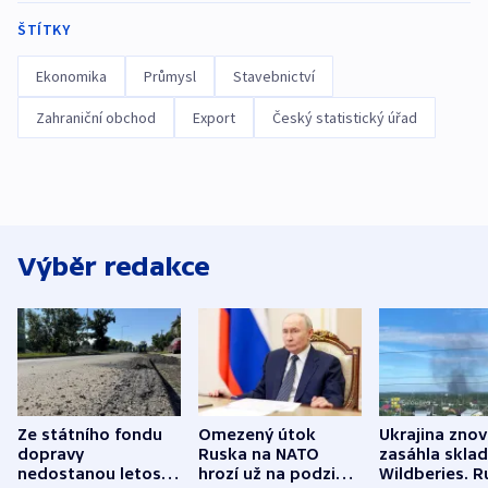
ŠTÍTKY
Ekonomika
Průmysl
Stavebnictví
Zahraniční obchod
Export
Český statistický úřad
Výběr redakce
Ze státního fondu
Omezený útok
Ukrajina zno
dopravy
Ruska na NATO
zasáhla skla
nedostanou letos
hrozí už na podzim,
Wildberies. 