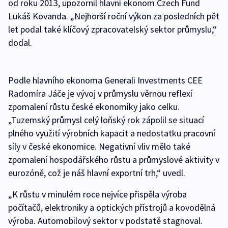
od roku 2013, upozornil hlavní ekonom Czech Fund
Lukáš Kovanda. „Nejhorší roční výkon za posledních pět
let podal také klíčový zpracovatelský sektor průmyslu,“
dodal.
Podle hlavního ekonoma Generali Investments CEE
Radomíra Jáče je vývoj v průmyslu věrnou reflexí
zpomalení růstu české ekonomiky jako celku.
„Tuzemský průmysl celý loňský rok zápolil se situací
plného využití výrobních kapacit a nedostatku pracovní
síly v české ekonomice. Negativní vliv mělo také
zpomalení hospodářského růstu a průmyslové aktivity v
eurozóně, což je náš hlavní exportní trh,“ uvedl.
„K růstu v minulém roce nejvíce přispěla výroba
počítačů, elektroniky a optických přístrojů a kovodělná
výroba. Automobilový sektor v podstatě stagnoval.