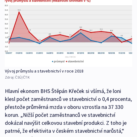
Vývoj průmyslu a stavebnictví v roce 2018
Zdroj:
ČSÚ/ČTK
Hlavní ekonom BHS Štěpán Křeček si všímá, že loni
klesl počet zaměstnanců ve stavebnictví o 0,4 procenta,
přestože průměrná mzda v oboru vzrostla na 37 330
korun. „Nižší počet zaměstnanců ve stavebnictví
dokázal navýšit celkovou stavební produkci. Z toho je
patrné, že efektivita v českém stavebnictví narůstá,“