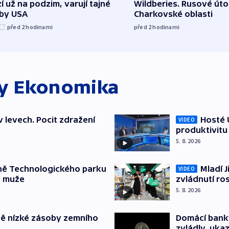
í už na podzim, varují tajné
Wildberies. Rusové útoč
žby USA
Charkovské oblasti
před 2
hodinami
před 2
hodinami
ky
Ekonomika
v levech. Pocit zdražení
Hosté U
VIDEO
produktivitu
5. 8. 2026
ně Technologického parku
Mladí J
VIDEO
a muže
zvládnutí ro
5. 8. 2026
ě nízké zásoby zemního
Domácí bank
zvládly, ukaz