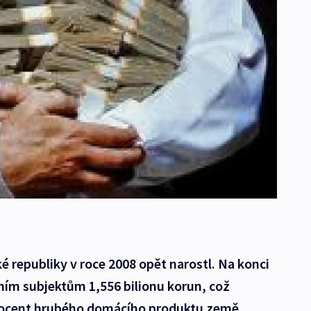
é republiky v roce 2008 opět narostl. Na konci
ním subjektům 1,556 bilionu korun, což
rocent hrubého domácího produktu země.