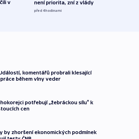
ili v
není priorita, zní z vlády
vozid
stře
před 4
hodinami
před 5
dálostí, komentářů probrali klesající
 práce během vlny veder
ihokorejci potřebují „žebráckou sílu“ k
stoucích cen
y by zhoršení ekonomických podmínek
ují testy ČNB