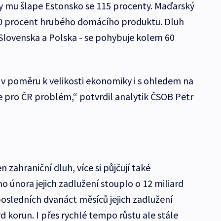
y mu šlape Estonsko se 115 procenty. Maďarský
10 procent hrubého domácího produktu. Dluh
 Slovenska a Polska - se pohybuje kolem 60
v poměru k velikosti ekonomiky i s ohledem na
e pro ČR problém,“ potvrdil analytik ČSOB Petr
 zahraniční dluh, více si půjčují také
 února jejich zadlužení stouplo o 12 miliard
posledních dvanáct měsíců jejich zadlužení
rd korun. I přes rychlé tempo růstu ale stále