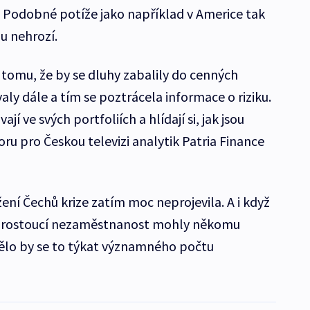
 Podobné potíže jako například v Americe tak
u nehrozí.
tomu, že by se dluhy zabalily do cenných
ly dále a tím se poztrácela informace o riziku.
jí ve svých portfoliích a hlídají si, jak jsou
oru pro Českou televizi analytik Patria Finance
ní Čechů krize zatím moc neprojevila. A i když
 a rostoucí nezaměstnanost mohly někomu
lo by se to týkat významného počtu