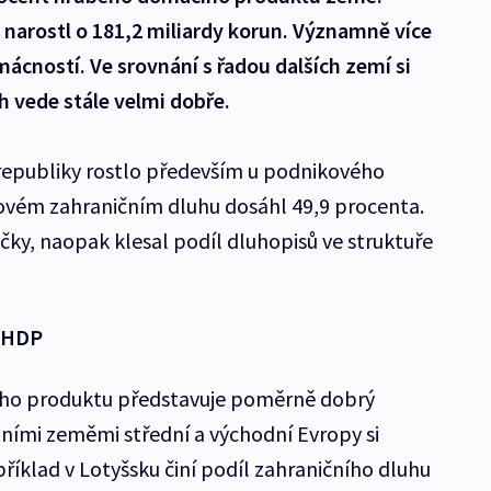
narostl o 181,2 miliardy korun. Významně více
mácností. Ve srovnání s řadou dalších zemí si
 vede stále velmi dobře.
republiky rostlo především u podnikového
kovém zahraničním dluhu dosáhl 49,9 procenta.
ůjčky, naopak klesal podíl dluhopisů ve struktuře
t HDP
ho produktu představuje poměrně dobrý
tními zeměmi střední a východní Evropy si
říklad v Lotyšsku činí podíl zahraničního dluhu