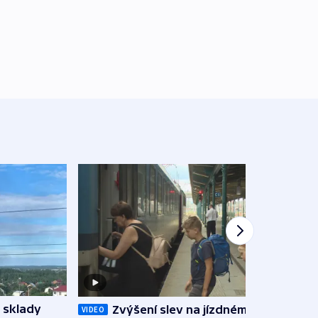
 sklady
Zvýšení slev na jízdném teď
Opil
VIDEO