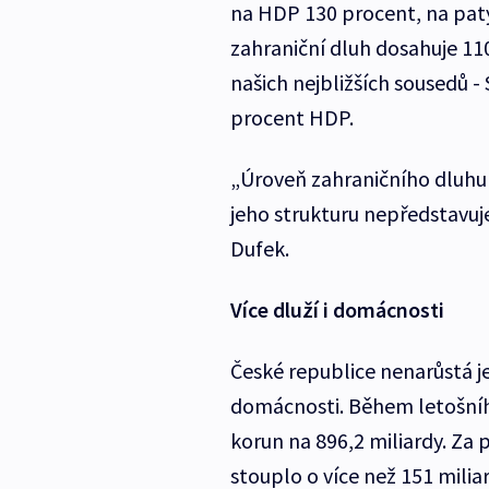
na HDP 130 procent, na pat
zahraniční dluh dosahuje 1
našich nejbližších sousedů -
procent HDP.
„Úroveň zahraničního dluhu 
jeho strukturu nepředstavuj
Dufek.
Více dluží i domácnosti
České republice nenarůstá jen
domácnosti. Během letošního
korun na 896,2 miliardy. Za 
stouplo o více než 151 milia