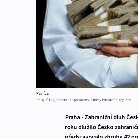
Peníze
Zdroj:
ČT24/Prezentace poradenské firmy Private Equity Intell
Praha - Zahraniční dluh Česk
roku dlužilo Česko zahranič
představovalo zhruba 42 p