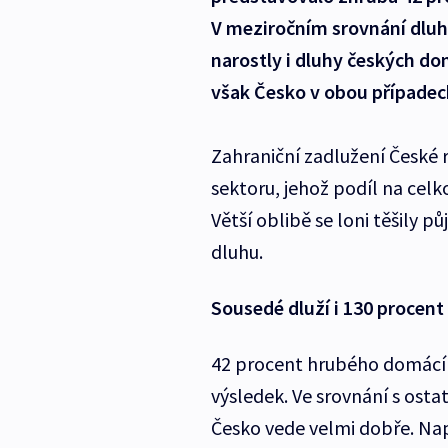
V meziročním srovnání dluh 
narostly i dluhy českých do
však Česko v obou případech
Zahraniční zadlužení České 
sektoru, jehož podíl na cel
Větší oblibě se loni těšily p
dluhu.
Sousedé dluží i 130 procen
42 procent hrubého domácí
výsledek. Ve srovnání s osta
Česko vede velmi dobře. Nap