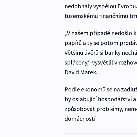
nedohnaly vyspělou Evropu.
tuzemskému finančnímu trh
„V našem případě nedošlo k 
papírů a ty se potom prodáva
Většinu úvěrů si banky necháva
spláceny,“ vysvětlil v rozhov
David Marek.
Podle ekonomů se na zadluže
by oslabující hospodářství
způsobovat problémy, nemě
domácností.