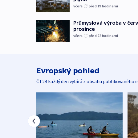
včera
před 19
hodinami
Průmyslová výroba v červ
prosince
včera
před 22
hodinami
Evropský pohled
ČT24 každý den vybírá z obsahu publikovaného e