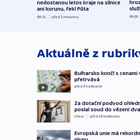
hroz
nedostanou letos kraje na silnice
slu
ani korunu, řekl Půta
09:05
09:15
před 1
minutou
Aktuálně z rubri
Bulharsko končí s cenami 
přetrvává
před 3
hodinami
Za dotační podvod ohled
poslal soud do vězení dv
včera
před 19
hodinami
Evropská unie má rekordn
plynu