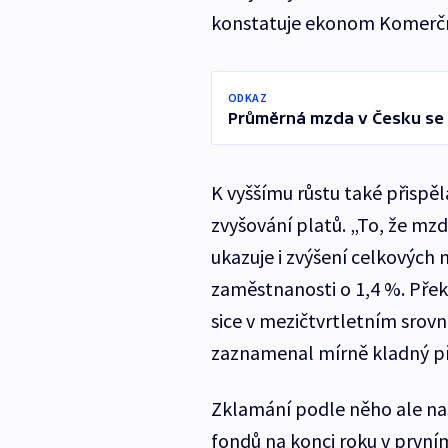
konstatuje ekonom Komerční
ODKAZ
Průměrná mzda v Česku se z
K vyššímu růstu také přispěl
zvyšování platů. „To, že mz
ukazuje i zvýšení celkových
zaměstnanosti o 1,4 %. Přek
sice v mezičtvrtletním srovn
zaznamenal mírně kladný př
Zklamání podle něho ale nas
fondů na konci roku v prvním