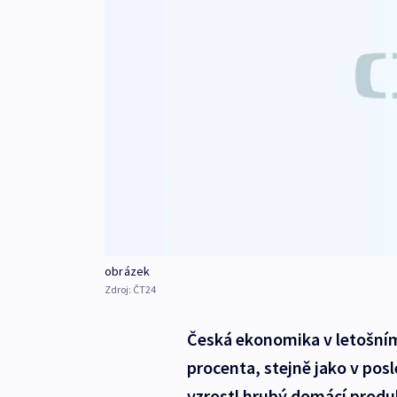
obrázek
Zdroj:
ČT24
Česká ekonomika v letošním 
procenta, stejně jako v pos
vzrostl hrubý domácí produk