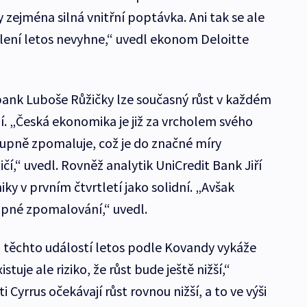
zejména silná vnitřní poptávka. Ani tak se ale
ní letos nevyhne,“ uvedl ekonom Deloitte
nbank Luboše Růžičky lze současný růst v každém
í. „Česká ekonomika je již za vrcholem svého
upně zpomaluje, což je do značné míry
čí,“ uvedl. Rovněž analytik UniCredit Bank Jiří
y v prvním čtvrtletí jako solidní. „Avšak
upné zpomalování,“ uvedl.
 těchto událostí letos podle Kovandy vykáže
istuje ale riziko, že růst bude ještě nižší,“
 Cyrrus očekávají růst rovnou nižší, a to ve výši