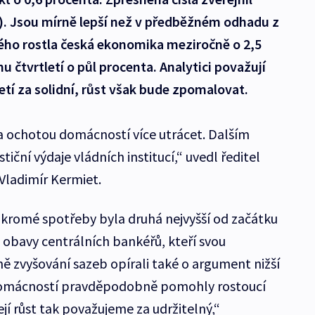
Ú). Jsou mírně lepší než v předběžném odhadu z
rého rostla česká ekonomika meziročně o 2,5
 čtvrtletí o půl procenta. Analytici považují
etí za solidní, růst však bude zpomalovat.
 ochotou domácností více utrácet. Dalším
tiční výdaje vládních institucí,“ uvedl ředitel
Vladimír Kermiet.
kromé spotřeby byla druhá nejvyšší od začátku
 obavy centrálních bankéřů, kteří svou
 zvyšování sazeb opírali také o argument nižší
domácností pravděpodobně pomohly rostoucí
jí růst tak považujeme za udržitelný,“