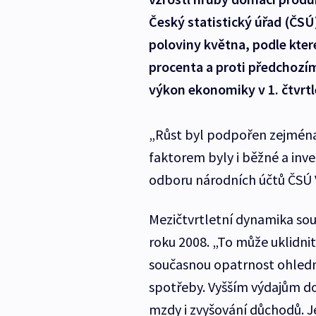
Český statistický úřad (ČS
poloviny května, podle kte
procenta a proti předchozímu
výkon ekonomiky v 1. čtvrtl
„Růst byl podpořen zejména
faktorem byly i běžné a inves
odboru národních účtů ČSÚ 
Mezičtvrtletní dynamika sou
roku 2008. „To může uklidnit
současnou opatrnost ohledně
spotřeby. Vyšším výdajům 
mzdy i zvyšování důchodů. Je