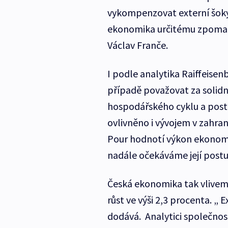
vykompenzovat externí šoky 
ekonomika určitému zpomale
Václav Franče.
I podle analytika Raiffeise
případě považovat za solidn
hospodářského cyklu a post
ovlivněno i vývojem v zahrani
Pour hodnotí výkon ekonomik
nadále očekáváme její post
Česká ekonomika tak vlivem
růst ve výši 2,3 procenta. „ Ex
dodává. Analytici společnosti