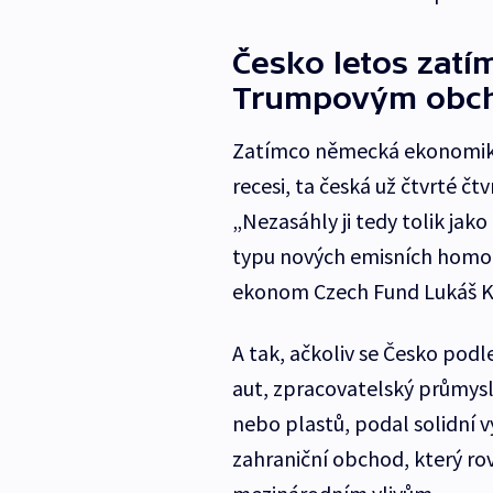
Česko letos zatí
Trumpovým obc
Zatímco německá ekonomika
recesi, ta česká už čtvrté č
„Nezasáhly ji tedy tolik jak
typu nových emisních homolo
ekonom Czech Fund Lukáš 
A tak, ačkoliv se Česko pod
aut, zpracovatelský průmysl 
nebo plastů, podal solidní v
zahraniční obchod, který ro