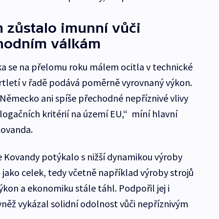
m zůstalo imunní vůči
hodním válkám
 se na přelomu roku málem ocitla v technické
tvrtletí v řadě podává poměrně vyrovnaný výkon.
o Německo ani spíše přechodné nepříznivé vlivy
gačních kritérií na území EU,“ míní hlavní
Kovanda.
le Kovandy potýkalo s nižší dynamikou výroby
jako celek, tedy včetně například výroby strojů
ýkon a ekonomiku stále táhl. Podpořil jej i
vněž vykázal solidní odolnost vůči nepříznivým