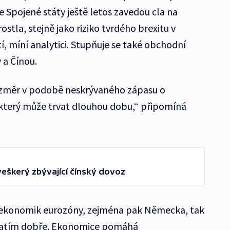
 Spojené státy ještě letos zavedou cla na
ostla, stejně jako riziko tvrdého brexitu v
, míní analytici. Stupňuje se také obchodní
 a Čínou.
rozměr v podobě neskrývaného zápasu o
který může trvat dlouhou dobu,“ připomíná
 veškerý zbývající čínský dovoz
ekonomik eurozóny, zejména pak Německa, tak
zatím dobře. Ekonomice pomáhá