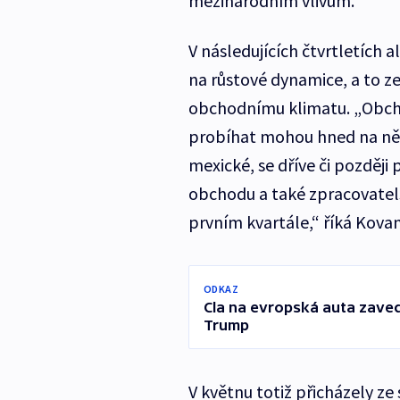
mezinárodním vlivům.
V následujících čtvrtletích 
na růstové dynamice, a to 
obchodnímu klimatu. „Obcho
probíhat mohou hned na něko
mexické, se dříve či pozděj
obchodu a také zpracovatel
prvním kvartále,“ říká Kova
ODKAZ
Cla na evropská auta zave
Trump
V květnu totiž přicházely z