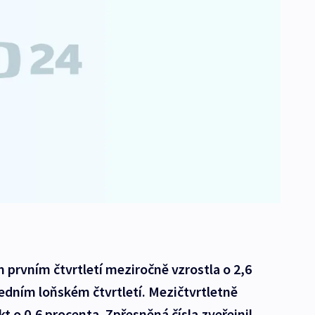
prvním čtvrtletí meziročně vzrostla o 2,6
ledním loňském čtvrtletí. Mezičtvrtletně
t o 0,6 procenta. Zpřesněná čísla zveřejnil