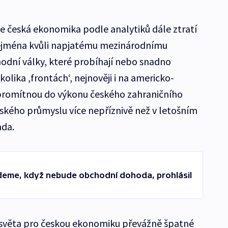
ale česká ekonomika podle analytiků dále ztratí
zejména kvůli napjatému mezinárodnímu
dní války, které probíhají nebo snadno
lika ,frontách‘, nejnověji i na americko-
i promítnou do výkonu českého zahraničního
ského průmyslu více nepříznivě než v letošním
nda.
deme, když nebude obchodní dohoda, prohlásil
e světa pro českou ekonomiku převážně špatné