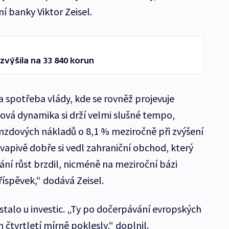
 banky Viktor Zeisel.
výšila na 33 840 korun
a spotřeba vlády, kde se rovněž projevuje
dová dynamika si drží velmi slušné tempo,
 mzdových nákladů o 8,1 % meziročně při zvýšení
vapivě dobře si vedl zahraniční obchod, který
ání růst brzdil, nicméně na meziroční bázi
íspěvek,“ dodává Zeisel.
talo u investic. „Ty po dočerpávání evropských
 čtvrtletí mírně poklesly,“ doplnil.