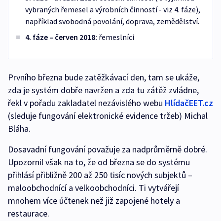
vybraných řemesel a výrobních činností - viz 4. fáze),
například svobodná povolání, doprava, zemědělství.
4. fáze – červen 2018:
řemeslníci
Prvního března bude zatěžkávací den, tam se ukáže,
zda je systém dobře navržen a zda tu zátěž zvládne,
řekl v pořadu zakladatel nezávislého webu
HlídačEET.cz
(sleduje fungování elektronické evidence tržeb) Michal
Bláha.
Dosavadní fungování považuje za nadprůměrně dobré.
Upozornil však na to, že od března se do systému
přihlásí přibližně 200 až 250 tisíc nových subjektů –
maloobchodnící a velkoobchodníci. Ti vytvářejí
mnohem více účtenek než již zapojené hotely a
restaurace.