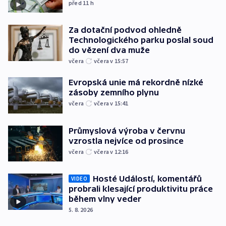
před 11
h
Za dotační podvod ohledně
Technologického parku poslal soud
do vězení dva muže
včera
včera v 15:57
Evropská unie má rekordně nízké
zásoby zemního plynu
včera
včera v 15:41
Průmyslová výroba v červnu
vzrostla nejvíce od prosince
včera
včera v 12:16
Hosté Událostí, komentářů
VIDEO
probrali klesající produktivitu práce
během vlny veder
5. 8. 2026