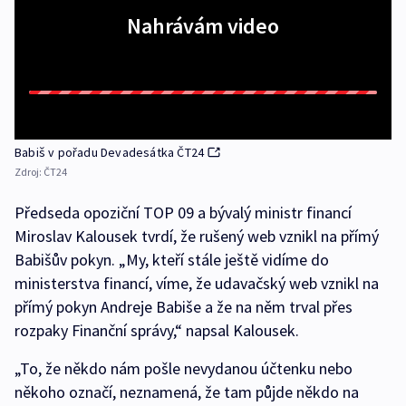
Nahrávám video
Babiš v pořadu Devadesátka ČT24
Zdroj:
ČT24
Předseda opoziční TOP 09 a bývalý ministr financí
Miroslav Kalousek tvrdí, že rušený web vznikl na přímý
Babišův pokyn. „My, kteří stále ještě vidíme do
ministerstva financí, víme, že udavačský web vznikl na
přímý pokyn Andreje Babiše a že na něm trval přes
rozpaky Finanční správy,“ napsal Kalousek.
„To, že někdo nám pošle nevydanou účtenku nebo
někoho označí, neznamená, že tam půjde někdo na