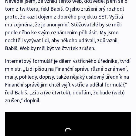
Nevěděl jsem, že vznikl tento web, dozvěděl jsem se o
tom z twitteru, řekl Babiš. O jeho zrušení prý rozhodl
proto, že kazil dojem z dobrého projektu EET. Vyčítá
mu zejména, že je anonymní. Stěžovatelé by se měli
podle něho ke svým oznámením přihlásit. My jsme
nechtěli vyzývat lidi, aby někoho udávali, zdůraznil
Babiš. Web by měl být ve čtvrtek zrušen.
Internetový formulář je dílem vstřícného úředníka, tvrdí
ministr. „Lidi píšou na Finanční správu různé oznámení,
maily, pohledy, dopisy, takže nějaký usilovný úředník na
Finanční správě jim chtěl vyjít vstříc a udělal formulář,“
řekl Babiš. „Zítra (ve čtvrtek), doufám, že bude (web)
zrušen,“ doplnil.