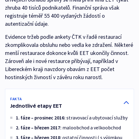
zhruba 40 tisíců podnikatelů. Finanční správa však
registruje téměř 55 400 vydaných žádostí o
autentizační údaje.
Evidence tržeb podle ankety ČTK v řadě restaurací
zkomplikovala obsluhu nebo vedla ke zdražení. Některé
menší restaurace dokonce kvůli EET ukončily činnost.
Zároveň ale i nové restaurce přibývají, například v
Libereckém kraji navzdory obavám z EET počet
hostinských živností v závěru roku narostl.
FAKTA
Jednotlivé etapy EET
1. fáze – prosinec 2016:
stravovací a ubytovací služby
2. fáze – březen 2017:
maloobchod a velkoobchod
3. fáze – březen 2018:
ostatní činnosti ( s výjimkou