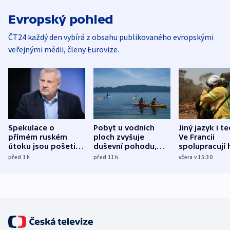
Evropský pohled
ČT24 každý den vybírá z obsahu publikovaného evropskými
veřejnými médii, členy Eurovize.
Spekulace o
Pobyt u vodních
Jiný jazyk i t
přímém ruském
ploch zvyšuje
Ve Francii
útoku jsou pošetilé,
duševní pohodu,
spolupracují h
míní estonský
ukázala
různých zemí
před 1
h
před 11
h
včera v 15:30
bezpečnostní
mezinárodní studie
expert