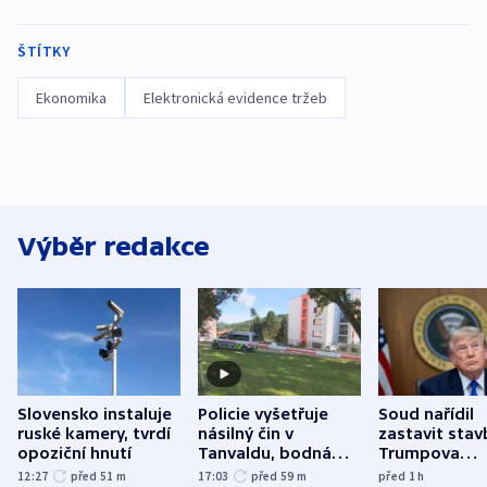
ŠTÍTKY
Ekonomika
Elektronická evidence tržeb
Výběr redakce
Slovensko instaluje
Policie vyšetřuje
Soud nařídil
ruské kamery, tvrdí
násilný čin v
zastavit stav
opoziční hnutí
Tanvaldu, bodná
Trumpova
zranění při něm
tanečního sá
12:27
před 51
m
17:03
před 59
m
před 1
h