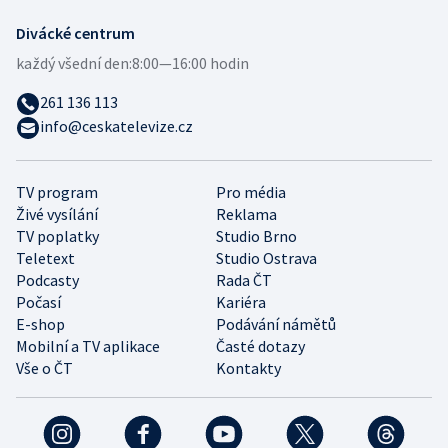
Divácké centrum
každý všední den:
8:00—16:00 hodin
261 136 113
info@ceskatelevize.cz
TV program
Pro média
Živé vysílání
Reklama
TV poplatky
Studio Brno
Teletext
Studio Ostrava
Podcasty
Rada ČT
Počasí
Kariéra
E-shop
Podávání námětů
Mobilní a TV aplikace
Časté dotazy
Vše o ČT
Kontakty