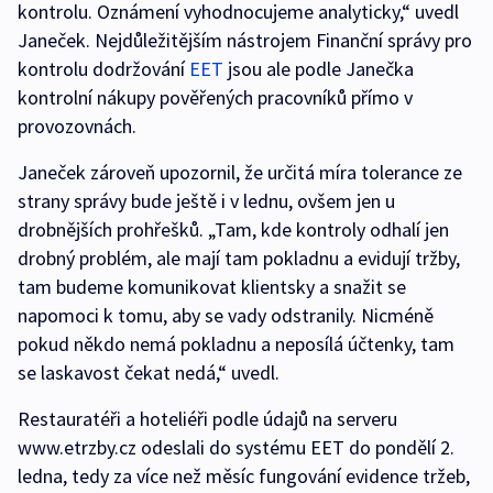
kontrolu. Oznámení vyhodnocujeme analyticky,“ uvedl
Janeček. Nejdůležitějším nástrojem Finanční správy pro
kontrolu dodržování
EET
jsou ale podle Janečka
kontrolní nákupy pověřených pracovníků přímo v
provozovnách.
Janeček zároveň upozornil, že určitá míra tolerance ze
strany správy bude ještě i v lednu, ovšem jen u
drobnějších prohřešků. „Tam, kde kontroly odhalí jen
drobný problém, ale mají tam pokladnu a evidují tržby,
tam budeme komunikovat klientsky a snažit se
napomoci k tomu, aby se vady odstranily. Nicméně
pokud někdo nemá pokladnu a neposílá účtenky, tam
se laskavost čekat nedá,“ uvedl.
Restauratéři a hoteliéři podle údajů na serveru
www.etrzby.cz odeslali do systému EET do pondělí 2.
ledna, tedy za více než měsíc fungování evidence tržeb,