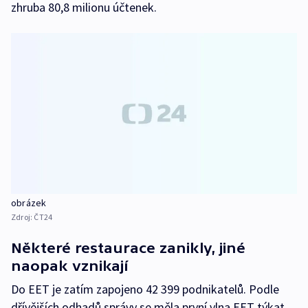
zhruba 80,8 milionu účtenek.
obrázek
Zdroj:
ČT24
Některé restaurace zanikly, jiné
naopak vznikají
Do EET je zatím zapojeno 42 399 podnikatelů. Podle
dřívějších odhadů správy se měla první vlna EET týkat