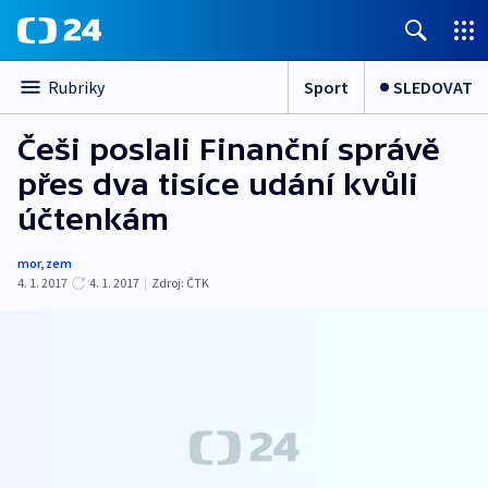
Sport
SLEDOVAT
Rubriky
Češi poslali Finanční správě
přes dva tisíce udání kvůli
účtenkám
mor
,
zem
4. 1. 2017
4. 1. 2017
|
Zdroj:
ČTK