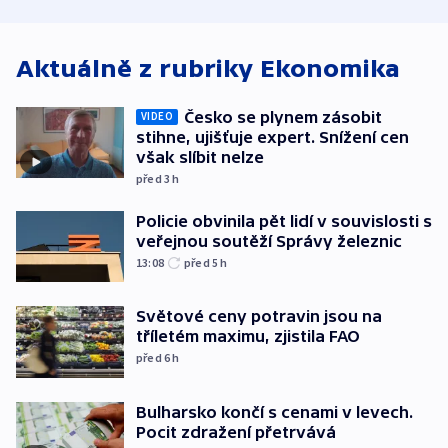
utrpěli tři lidé
Aktuálně z rubriky
Ekonomika
Česko se plynem zásobit
VIDEO
stihne, ujišťuje expert. Snížení cen
však slíbit nelze
před 3
h
Policie obvinila pět lidí v souvislosti s
veřejnou soutěží Správy železnic
13:08
před 5
h
Světové ceny potravin jsou na
tříletém maximu, zjistila FAO
před 6
h
Bulharsko končí s cenami v levech.
Pocit zdražení přetrvává