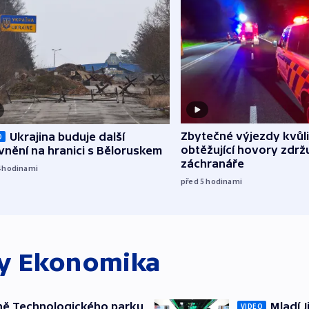
Zbytečné výjezdy kvůli
Ukrajina buduje další
O
obtěžující hovory zdržu
nění na hranici s Běloruskem
záchranáře
4
hodinami
před 5
hodinami
ky
Ekonomika
ně Technologického parku
Mladí J
VIDEO