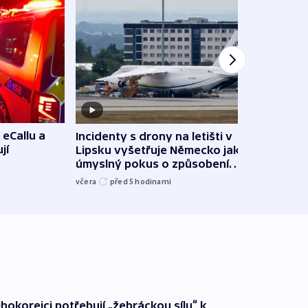
 eCallu a
Incidenty s drony na letišti v
Klima
jí
Lipsku vyšetřuje Německo jako
podn
úmyslný pokus o způsobení
i sví
exploze
včera
před 5
hodinami
včera
ihokorejci potřebují „žebráckou sílu“ k