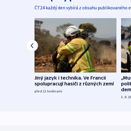
ČT24 každý den vybírá z obsahu publikovaného e
Jiný jazyk i technika. Ve Francii
„Mus
spolupracují hasiči z různých zemí
poli
dem
před 11
hodinami
5. 8. 2