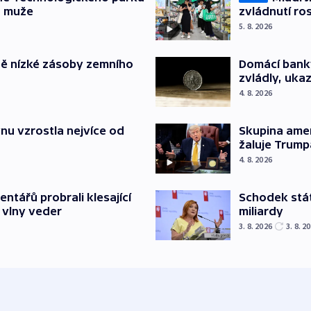
a muže
zvládnutí ro
5. 8. 2026
ě nízké zásoby zemního
Domácí bank
zvládly, ukaz
4. 8. 2026
nu vzrostla nejvíce od
Skupina ame
žaluje Trump
4. 8. 2026
Schodek stát
ntářů probrali klesající
miliardy
 vlny veder
3. 8. 2026
3. 8. 2