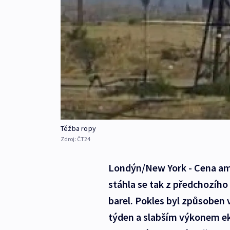
Těžba ropy
Zdroj:
ČT24
Londýn/New York - Cena ame
stáhla se tak z předchozíh
barel. Pokles byl způsoben
týden a slabším výkonem e