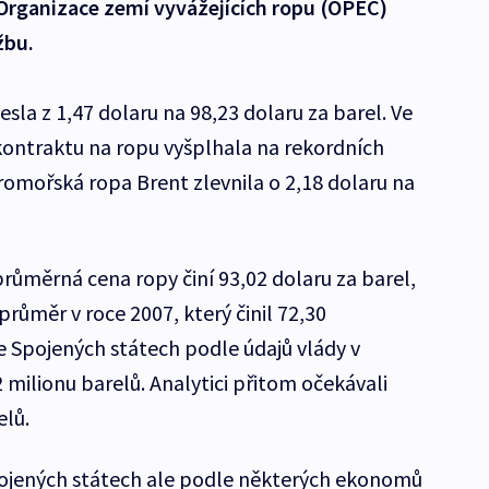
 Organizace zemí vyvážejících ropu (OPEC)
žbu.
sla z 1,47 dolaru na 98,23 dolaru za barel. Ve
kontraktu na ropu vyšplhala na rekordních
romořská ropa Brent zlevnila o 2,18 dolaru na
růměrná cena ropy činí 93,02 dolaru za barel,
 průměr v roce 2007, který činil 72,30
e Spojených státech podle údajů vlády v
milionu barelů. Analytici přitom očekávali
elů.
Spojených státech ale podle některých ekonomů