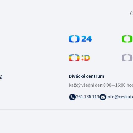
Č
Divácké centrum
ů
každý všední den:
8:00—16:00 ho
261 136 113
info@ceskate