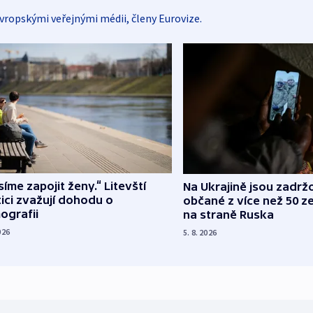
vropskými veřejnými médii, členy Eurovize.
íme zapojit ženy.“ Litevští
Na Ukrajině jsou zadrž
tici zvažují dohodu o
občané z více než 50 ze
ografii
na straně Ruska
026
5. 8. 2026