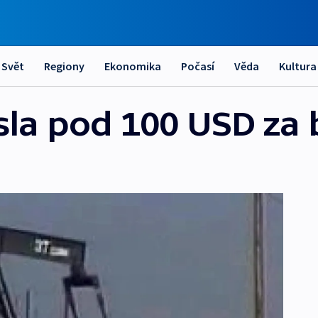
Svět
Regiony
Ekonomika
Počasí
Věda
Kultura
sla pod 100 USD za 