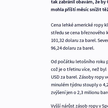
tak zabránil obavám, že by
mohla příští měsíc snížit tě
Cena lehké americké ropy kle
středu se cena březnového 
101,32 dolaru za barel. Seve
96,24 dolaru za barel.
Od počátku letošního roku p
což je o třetinu více, než byl
USD za barel. Zásoby ropy v
minulém týdnu stouply o 4,2 
zvýšení jen o 2,3 milionu bar
Vyšší nárůst zásob ropy v 