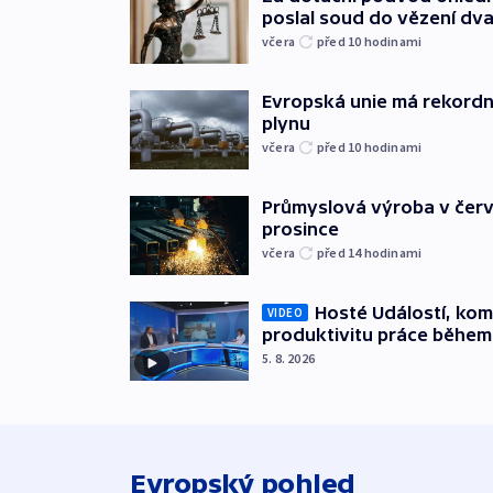
poslal soud do vězení dv
včera
před 10
hodinami
Evropská unie má rekordn
plynu
včera
před 10
hodinami
Průmyslová výroba v červ
prosince
včera
před 14
hodinami
Hosté Událostí, kome
VIDEO
produktivitu práce během
5. 8. 2026
Evropský pohled