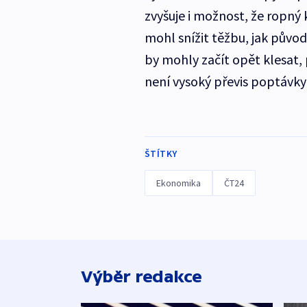
zvyšuje i možnost, že ropn
mohl snížit těžbu, jak původ
by mohly začít opět klesat,
není vysoký převis poptávk
ŠTÍTKY
Ekonomika
ČT24
Výběr redakce