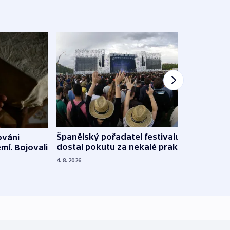
Španělský pořadatel festivalu
ováni
Lesn
dostal pokutu za nekalé praktiky
mí. Bojovali
dopa
zdrav
4. 8. 2026
4. 8. 20