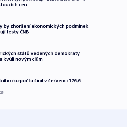
stoucích cen
y by zhoršení ekonomických podmínek
ují testy ČNB
rických států vedených demokraty
a kvůli novým clům
ního rozpočtu činil v červenci 176,6
026