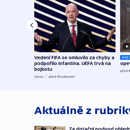
Vedení FIFA se omluvilo za chyby a
VIDE
podpořilo Infantina. UEFA trvá na
opev
bojkotu
před 
včera
před 4
hodinami
Aktuálně z rubri
Za dotační podvod ohled