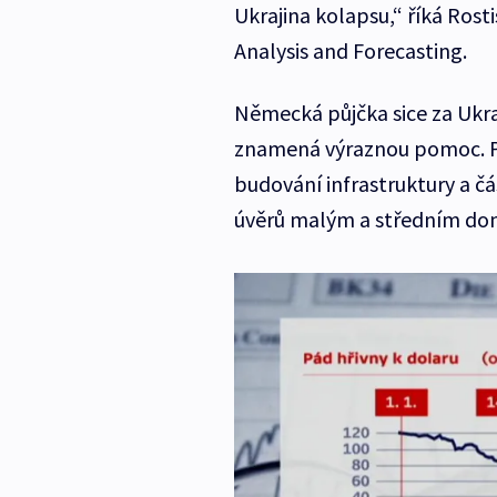
Ukrajina kolapsu,“ říká Rost
Analysis and Forecasting.
Německá půjčka sice za Ukra
znamená výraznou pomoc. P
budování infrastruktury a čá
úvěrů malým a středním d