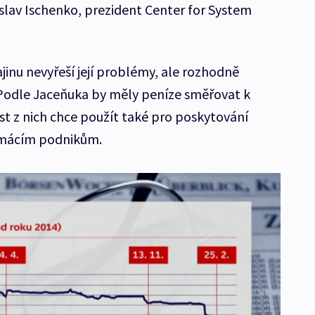
islav Ischenko, prezident Center for System
jinu nevyřeší její problémy, ale rozhodně
odle Jaceňuka by měly peníze směřovat k
st z nich chce použít také pro poskytování
omácím podnikům.