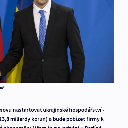
íně
novu nastartovat ukrajinské hospodářství -
13,8 miliardy korun) a bude pobízet firmy k
é ekonomiky. Včera to po jednání v Berlíně