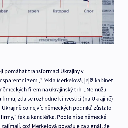
jí pomáhat transformaci Ukrajiny v
sparentní zemi,“ řekla Merkelová, jejíž kabinet
 německých firem na ukrajinský trh. „Nemůžu
 firmu, zda se rozhodne k investici (na Ukrajině)
 Ukrajině co nejvíc německých podniků zůstalo
í firmy,“ řekla kancléřka. Podle ní se německé
 zajímají, což Merkelová považuje za signál, že