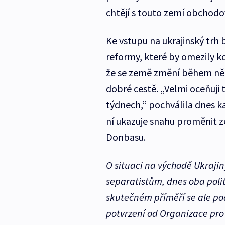
chtějí s touto zemí obchodo
Ke vstupu na ukrajinský trh
reformy, které by omezily ko
že se země změní během něko
dobré cestě. „Velmi oceňuji
týdnech,“ pochválila dnes ka
ní ukazuje snahu proměnit ze
Donbasu.
O situaci na východě Ukrajin
separatistům, dnes oba politic
skutečném příměří se ale pod
potvrzení od Organizace pro