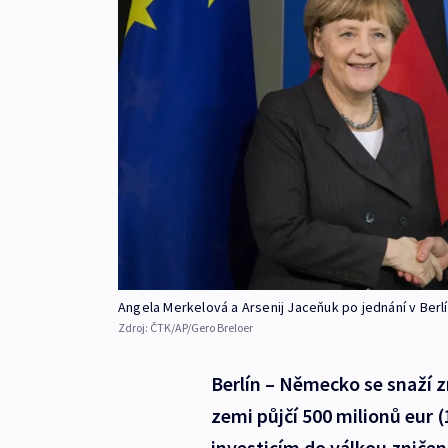
Angela Merkelová a Arsenij Jaceňuk po jednání v Berl
Zdroj:
ČTK/AP/Gero Breloer
Berlín – Německo se snaží z
zemi půjčí 500 milionů eur (
investicím do válkou zničen