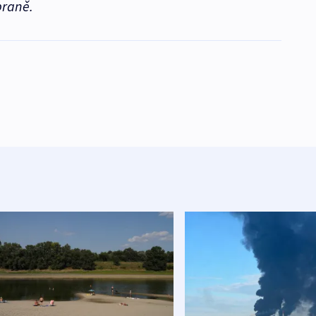
braně.