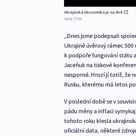
Ukrajinská ekonomika je na dně
Zdroj:
ČT24
„Dnes jsme podepsali spol
Ukrajině úvěrový rámec 500 m
k podpoře fungování státu a
Jaceňuk na tiskové konferen
nesporné. Hrozí jí totiž, že 
Rusku, kterému má letos posl
V poslední době se v souvis
pádu měny a inflaci vymykají
tohoto roku klesla ukrajins
oficiální data, některé zdroj