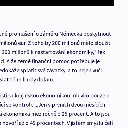
ečné prohlášení o záměru Německa poskytnout
ilionů eur. Z toho by 200 milionů mělo sloužit
 300 milionů k nastartování ekonomiky,“ řekl
ci. A že země finanční pomoc potřebuje je
nedokáže splatit své závazky, a to nejen vůči
at tři miliardy dolarů.
losti s ukrajinskou ekonomikou mluvilo pouze o
cí se kontrole. „Jen v prvních dvou měsících
ká ekonomika meziročně o 25 procent. A to jsou
e hovoří až o 45 procentech. V jistém smyslu čelí