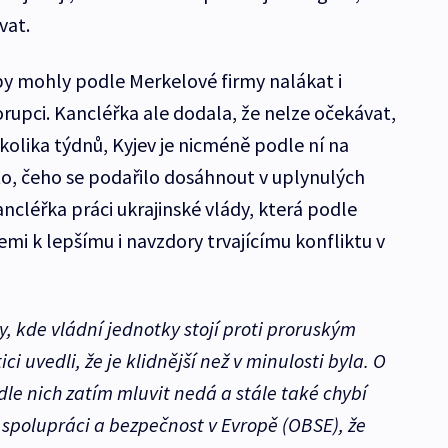
vat.
 by mohly podle Merkelové firmy nalákat i
rupci. Kancléřka ale dodala, že nelze očekávat,
lika týdnů, Kyjev je nicméně podle ní na
 to, čeho se podařilo dosáhnout v uplynulých
ncléřka práci ukrajinské vlády, která podle
mi k lepšímu i navzdory trvajícímu konfliktu v
y, kde vládní jednotky stojí proti proruským
i uvedli, že je klidnější než v minulosti byla. O
le nich zatím mluvit nedá a stále také chybí
 spolupráci a bezpečnost v Evropě (OBSE), že