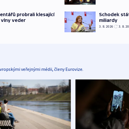
Schodek stát
ntářů probrali klesající
miliardy
 vlny veder
3. 8. 2026
3. 8. 2
vropskými veřejnými médii, členy Eurovize.