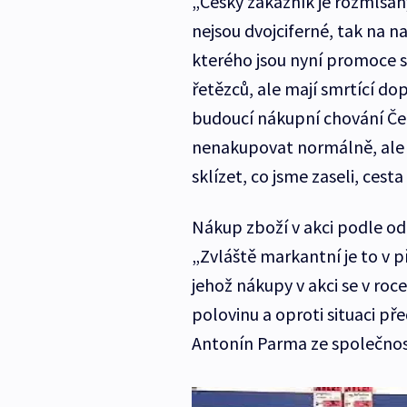
„Český zákazník je rozmlsaný 
nejsou dvojciferné, tak na n
kterého jsou nyní promoce
řetězců, ale mají smrtící do
budoucí nákupní chování Čec
nenakupovat normálně, ale 
sklízet, co jsme zaseli, ces
Nákup zboží v akci podle o
„Zvláště markantní je to v
jehož nákupy v akci se v roc
polovinu a oproti situaci př
Antonín Parma ze společnost