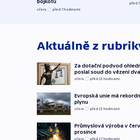
bojkotu
před 
včera
před 7
hodinami
Aktuálně z rubri
Za dotační podvod ohled
poslal soud do vězení dv
včera
před 13
hodinami
Evropská unie má rekordn
plynu
včera
před 13
hodinami
Průmyslová výroba v červ
prosince
včera
před 17
hodinami