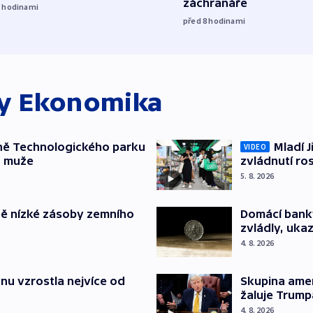
záchranáře
7
hodinami
před 8
hodinami
ky
Ekonomika
ně Technologického parku
Mladí J
VIDEO
a muže
zvládnutí ro
5. 8. 2026
ě nízké zásoby zemního
Domácí bank
zvládly, ukaz
4. 8. 2026
nu vzrostla nejvíce od
Skupina ame
žaluje Trump
4. 8. 2026