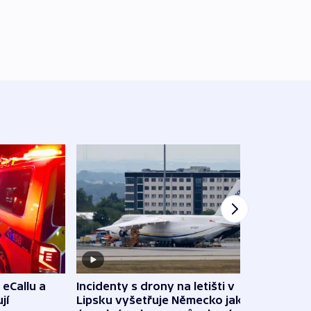
 eCallu a
Incidenty s drony na letišti v
Klima
jí
Lipsku vyšetřuje Německo jako
podn