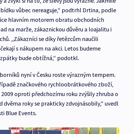
a zvykl si na to, že slevy jsou výrazné. Jakmile
abídku vůbec nereaguje,“ podtrhl Drtina, podle
 sice hlavním motorem obratu obchodních
pad na marže, zákaznickou důvěru a loajalitu i
hů. „Zákazníci se díky řetězcům naučili
čekají s nákupem na akci. Letos budeme
ta zpátky bude obtížná,“ podotkl.
dborníků nyní v Česku roste výrazným tempem.
 případě značkového rychloobrátkového zboží,
e 2009 oproti předchozímu roku zvýšily zhruba o
ed dvěma roky se prakticky zdvojnásobily,“ uvedl
i Blue Events.