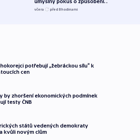
úmyslný pokus o způsobení
i sví
exploze
včera
před 8
hodinami
včera
ihokorejci potřebují „žebráckou sílu“ k
stoucích cen
y by zhoršení ekonomických podmínek
ují testy ČNB
rických států vedených demokraty
a kvůli novým clům