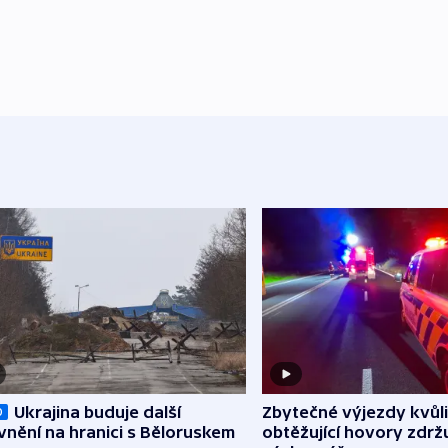
Zbytečné výjezdy kvůli
Ukrajina buduje další
O
obtěžující hovory zdržu
nění na hranici s Běloruskem