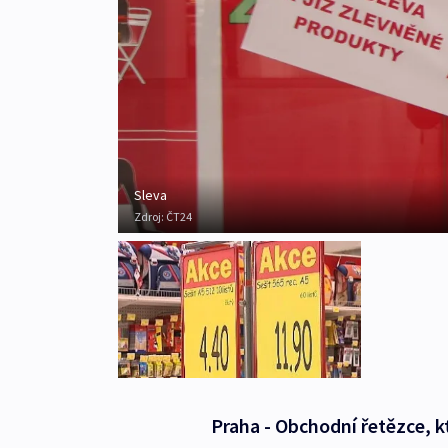
Sleva
Zdroj:
ČT24
Praha - Obchodní řetězce, kt