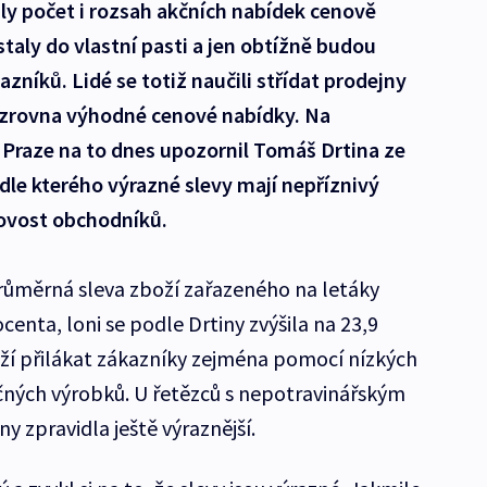
ly počet i rozsah akčních nabídek cenově
aly do vlastní pasti a jen obtížně budou
zníků. Lidé se totiž naučili střídat prodejny
u zrovna výhodné cenové nabídky. Na
v Praze na to dnes upozornil Tomáš Drtina ze
le kterého výrazné slevy mají nepříznivý
kovost obchodníků.
průměrná sleva zboží zařazeného na letáky
enta, loni se podle Drtiny zvýšila na 23,9
ží přilákat zákazníky zejména pomocí nízkých
čných výrobků. U řetězců s nepotravinářským
y zpravidla ještě výraznější.