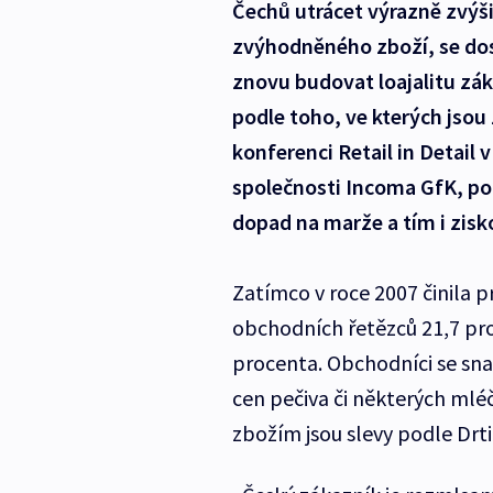
Čechů utrácet výrazně zvýši
zvýhodněného zboží, se dost
znovu budovat loajalitu záka
podle toho, ve kterých jso
konferenci Retail in Detail 
společnosti Incoma GfK, pod
dopad na marže a tím i zis
Zatímco v roce 2007 činila 
obchodních řetězců 21,7 proc
procenta. Obchodníci se sna
cen pečiva či některých mlé
zbožím jsou slevy podle Drtin