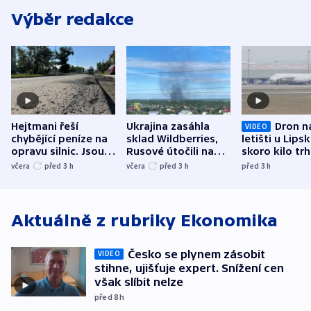
Výběr redakce
Hejtmani řeší
Ukrajina zasáhla
Dron n
VIDEO
chybějící peníze na
sklad Wildberries,
letišti u Lips
opravu silnic. Jsou
Rusové útočili na
skoro kilo trh
nenárokové, namítá
trh, hasiče či
indicie ukazuj
včera
před 3
h
včera
před 3
h
před 3
h
ministerstvo
stadion
Rusko
Aktuálně z rubriky
Ekonomika
Česko se plynem zásobit
VIDEO
stihne, ujišťuje expert. Snížení cen
však slíbit nelze
před 8
h