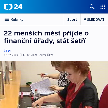
Sport
SLEDOVAT
Rubriky
22 menších měst přijde o
finanční úřady, stát šetří
ČT24
17. 12. 2009
17. 12. 2009
|
Zdroj:
ČT24