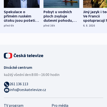
Spekulace o
Pobyt u vodních
Jiný jazyk i t
přímém ruském
ploch zvyšuje
Ve Francii
útoku jsou pošetilé,
duševní pohodu,
spolupracují h
míní estonský
ukázala
různých zemí
před 6
h
před 16
h
6. 8. 2026
bezpečnostní
mezinárodní studie
expert
Divácké centrum
každý všední den:
8:00—16:00 hodin
261 136 113
info@ceskatelevize.cz
TV program
Pro média