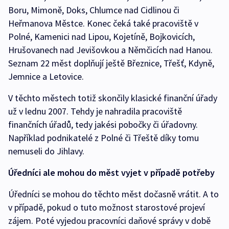
Boru, Mimoně, Doks, Chlumce nad Cidlinou či
Heřmanova Městce. Konec čeká také pracoviště v
Polné, Kamenici nad Lipou, Kojetíně, Bojkovicích,
Hrušovanech nad Jevišovkou a Němčicích nad Hanou.
Seznam 22 měst doplňují ještě Březnice, Třešť, Kdyně,
Jemnice a Letovice.
V těchto městech totiž skončily klasické finanční úřady
už v lednu 2007. Tehdy je nahradila pracoviště
finančních úřadů, tedy jakési pobočky či úřadovny.
Například podnikatelé z Polné či Třeště díky tomu
nemuseli do Jihlavy.
Úředníci ale mohou do měst vyjet v případě potřeby
Úředníci se mohou do těchto měst dočasně vrátit. A to
v případě, pokud o tuto možnost starostové projeví
zájem. Poté vyjedou pracovníci daňové správy v době