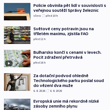
Policie obvinila pět lidí v souvislosti s
veřejnou soutěží Správy železnic
včera
před 10
h
Světové ceny potravin jsou na
tříletém maximu, zjistila FAO
před 11
h
Bulharsko končí s cenami v levech.
Pocit zdražení přetrvává
před 16
h
Za dotační podvod ohledně
Technologického parku poslal soud
do vězení dva muže
6. 8. 2026
6. 8. 2026
Evropská unie má rekordně nízké
zásoby zemního plynu