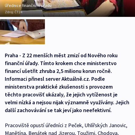
Úřednice finančního úřadu
Zdroj:
ČT24
Praha - Z 22 menších měst zmizí od Nového roku
finanční úřady. Tímto krokem chce ministerstvo
financí ušetřit zhruba 2,5 milionu korun ročně.
Informaci přinesl server Aktuálně.cz. Podle
ministerstva praktické zkušenosti s provozem
těchto pracovišť ukázaly, že jejich vytíženost je
velmi nízká a nejsou nijak významně využívány. Jejich
další zachovávání se tak jeví jako neefektivní.
Pracoviště opustí úředníci z Peček, Uhlířských Janovic,
Manětína, Benátek nad Jizerou, Toužimi, Chodova,