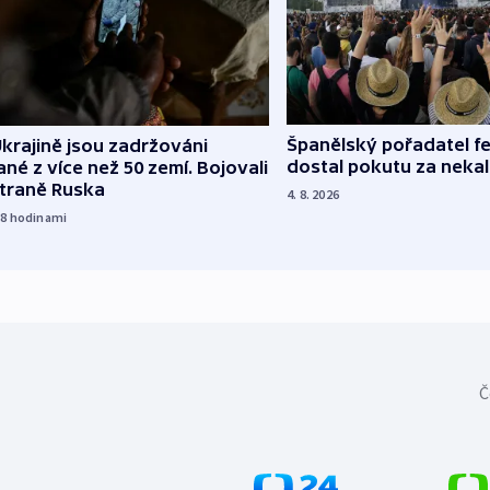
Španělský pořadatel fe
krajině jsou zadržováni
dostal pokutu za nekal
né z více než 50 zemí. Bojovali
straně Ruska
4. 8. 2026
18
hodinami
Č