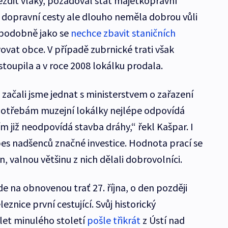
jezdit vlaky, požadoval stát majetkoprávní
í dopravní cesty ale dlouho neměla dobrou vůli
– podobně jako se
nechce zbavit staničních
vovat obce. V případě zubrnické trati však
toupila a v roce 2008 lokálku prodala.
, začali jsme jednat s ministerstvem o zařazení
 Potřebám muzejní lokálky nejlépe odpovídá
ím již neodpovídá stavba dráhy,“ řekl Kašpar. I
pes nadšenců značné investice. Hodnota prací se
, valnou většinu z nich dělali dobrovolníci.
de na obnovenou trať 27. října, o den později
znice první cestující. Svůj historický
let minulého století
pošle třikrát
z Ústí nad