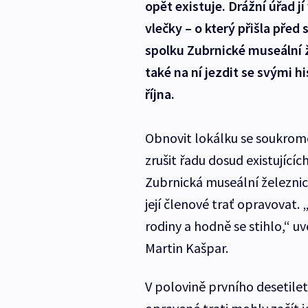
opět existuje. Drážní úřad jí
vlečky – o který přišla před 
spolku Zubrnické museální ž
také na ní jezdit se svými h
října.
Obnovit lokálku se soukromé
zrušit řadu dosud existujícíc
Zubrnická museální železnice
její členové trať opravovat
rodiny a hodně se stihlo,“ 
Martin Kašpar.
V polovině prvního desetilet