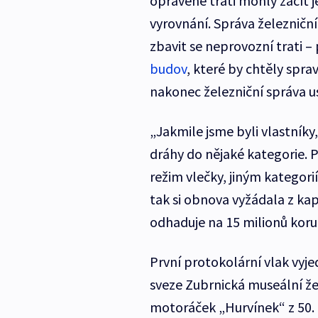
opravené trati mohly začít 
vyrovnání. Správa železničn
zbavit se neprovozní trati 
budov
, které by chtěly spra
nakonec železniční správa us
„Jakmile jsme byli vlastníky
dráhy do nějaké kategorie.
režim vlečky, jiným kategori
tak si obnova vyžádala z ka
odhaduje na 15 milionů korun
První protokolární vlak vyje
sveze Zubrnická museální žele
motoráček „Hurvínek“ z 50. 