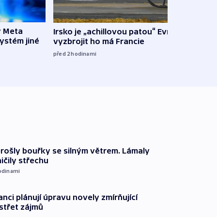
y Meta
Irsko je „achillovou patou“ Evropy,
VIDEO
systém jiné
vyzbrojit ho má Francie
pravi
před 2
hodinami
před 3
prošly bouřky se silným větrem. Lámaly
ičily střechu
odinami
anci plánují úpravu novely zmírňující
 střet zájmů