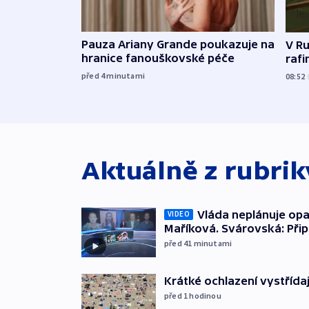
Pauza Ariany Grande poukazuje na
V Ru
hranice fanouškovské péče
rafi
před 4
minutami
08:52
Aktuálně z rubri
Vláda neplánuje opa
VIDEO
Maříková. Svárovská: Při
před 41
minutami
Krátké ochlazení vystřída
před 1
hodinou