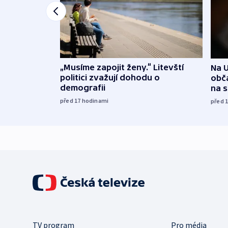
„Musíme zapojit ženy.“ Litevští
Na U
politici zvažují dohodu o
obča
demografii
na 
před 17
hodinami
před 
TV program
Pro média