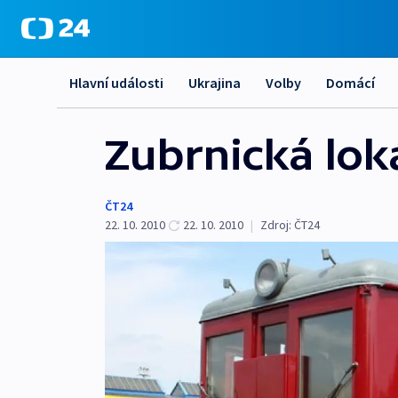
Hlavní události
Ukrajina
Volby
Domácí
Zubrnická loká
ČT24
22. 10. 2010
22. 10. 2010
|
Zdroj:
ČT24