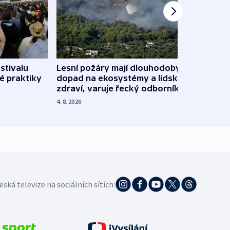
stivalu
Lesní požáry mají dlouhodobý
Ukraj
é praktiky
dopad na ekosystémy a lidské
Franc
zdraví, varuje řecký odborník
požá
4. 8. 2026
3. 8. 20
eská televize na sociálních sítích: