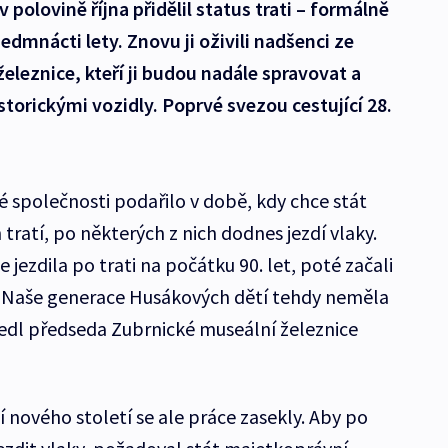
 v polovině října přidělil status trati – formálně
sedmnácti lety. Znovu ji oživili nadšenci ze
eleznice, kteří ji budou nadále spravovat a
istorickými vozidly. Poprvé svezou cestující 28.
 společnosti podařilo v době, kdy chce stát
h tratí, po některých z nich dodnes jezdí vlaky.
 jezdila po trati na počátku 90. let, poté začali
. „Naše generace Husákových dětí tehdy neměla
uvedl předseda Zubrnické museální železnice
í nového století se ale práce zasekly. Aby po