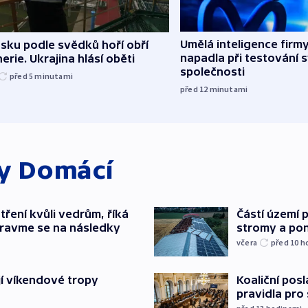
Umělá inteligence firm
sku podle svědků hoří obří
napadla při testování 
nerie. Ukrajina hlásí oběti
společnosti
před 5
minutami
před 12
minutami
ky
Domácí
tření kvůli vedrům, říká
Částí území 
pravme se na následky
stromy a pon
včera
před 10
h
jí víkendové tropy
Koaliční posl
pravidla pro