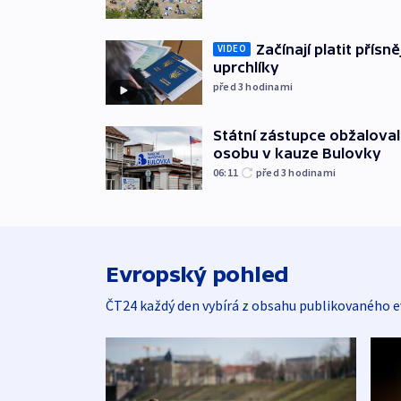
Začínají platit přísn
VIDEO
uprchlíky
před 3
hodinami
Státní zástupce obžaloval 
osobu v kauze Bulovky
06:11
před 3
hodinami
Evropský pohled
ČT24 každý den vybírá z obsahu publikovaného e