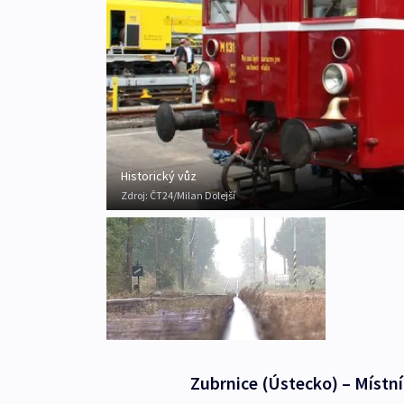
Historický vůz
Zdroj:
ČT24/Milan Dolejší
Zubrnice (Ústecko) – Místn