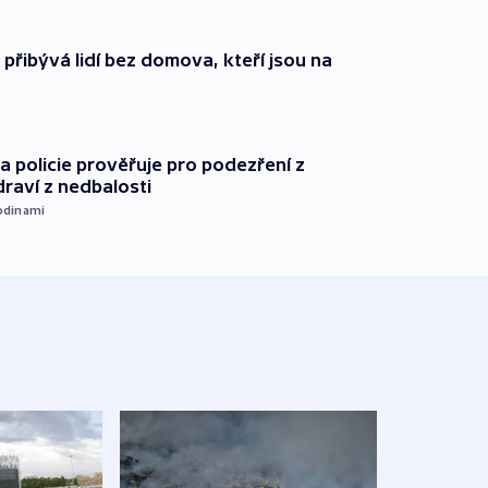
i přibývá lidí bez domova, kteří jsou na
 policie prověřuje pro podezření z
draví z nedbalosti
odinami