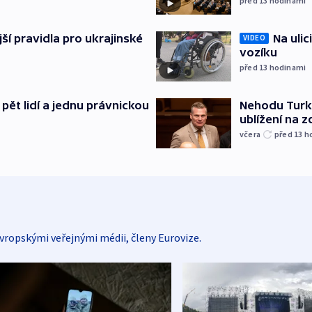
před 13
hodinami
ější pravidla pro ukrajinské
Na ulic
VIDEO
vozíku
před 13
hodinami
pět lidí a jednu právnickou
Nehodu Turka
ublížení na z
včera
před 13
h
vropskými veřejnými médii, členy Eurovize.