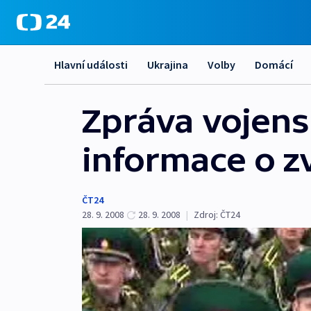
Hlavní události
Ukrajina
Volby
Domácí
Zpráva vojens
informace o z
ČT24
28. 9. 2008
28. 9. 2008
|
Zdroj:
ČT24