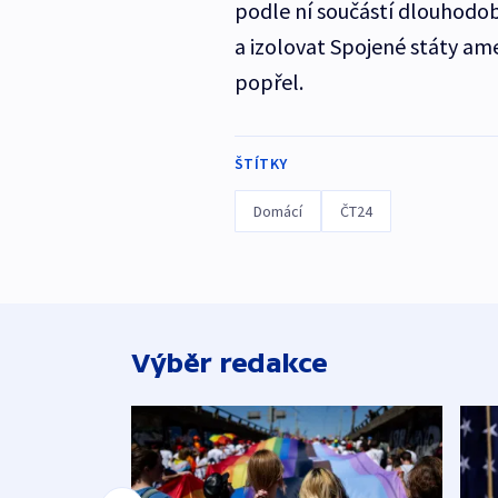
podle ní součástí dlouhodob
a izolovat Spojené státy ame
popřel.
ŠTÍTKY
Domácí
ČT24
Výběr redakce