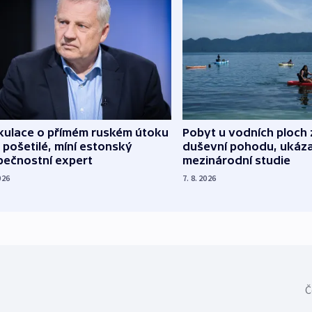
kulace o přímém ruském útoku
Pobyt u vodních ploch 
 pošetilé, míní estonský
duševní pohodu, ukáza
pečnostní expert
mezinárodní studie
026
7. 8. 2026
Č