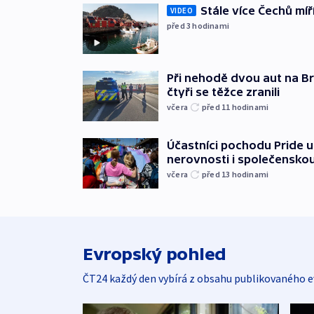
Stále více Čechů míř
VIDEO
před 3
hodinami
Při nehodě dvou aut na Br
čtyři se těžce zranili
včera
před 11
hodinami
Účastníci pochodu Pride up
nerovnosti i společensko
včera
před 13
hodinami
Evropský pohled
ČT24 každý den vybírá z obsahu publikovaného e