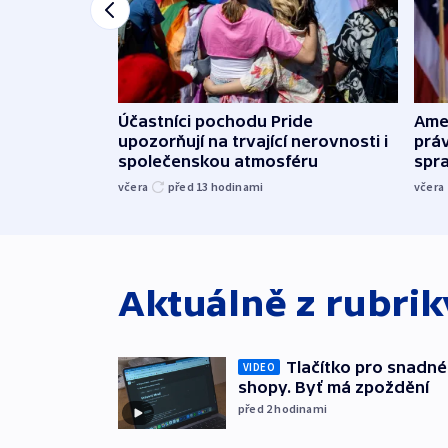
Účastníci pochodu Pride
Ame
upozorňují na trvající nerovnosti i
práv
společenskou atmosféru
spr
včera
před 13
hodinami
včera
Aktuálně z rubri
Tlačítko pro snadné 
VIDEO
shopy. Byť má zpoždění
před 2
hodinami