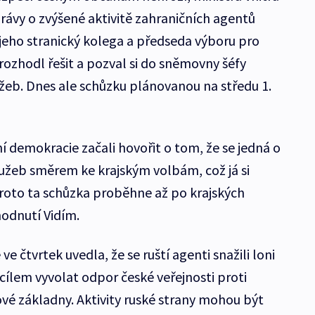
rávy o zvýšené aktivitě zahraničních agentů
i jeho stranický kolega a předseda výboru pro
 rozhodl řešit a pozval si do sněmovny šéfy
užeb. Dnes ale schůzku plánovanou na středu 1.
í demokracie začali hovořit o tom, že se jedná o
užeb směrem ke krajským volbám, což já si
 Proto ta schůzka proběhne až po krajských
hodnutí Vidím.
ve čtvrtek uvedla, že se ruští agenti snažili loni
 cílem vyvolat odpor české veřejnosti proti
vé základny. Aktivity ruské strany mohou být