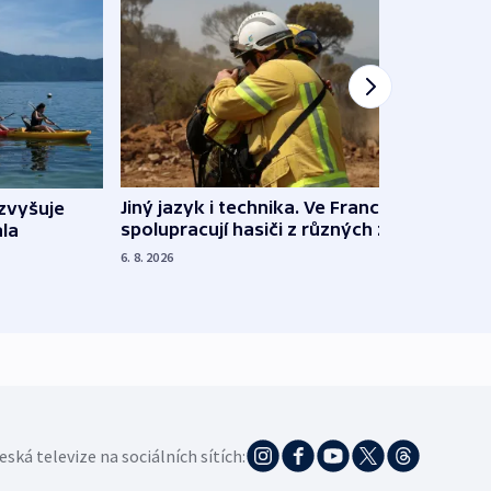
Jiný jazyk i technika. Ve Francii
zvyšuje
„Musí
spolupracují hasiči z různých zemí
la
polit
demo
6. 8. 2026
5. 8. 20
eská televize na sociálních sítích: