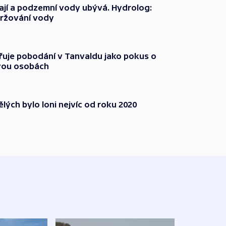
jí a podzemní vody ubývá. Hydrolog:
držování vody
třuje pobodání v Tanvaldu jako pokus o
vou osobách
lých bylo loni nejvíc od roku 2020