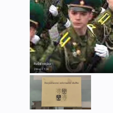
Ruští vojáci
Zdroj:
ČT24