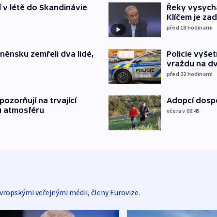
í v létě do Skandinávie
Řeky vysycha
Klíčem je za
před 18
hodinami
něnsku zemřeli dva lidé,
Policie vyše
vraždu na d
před 22
hodinami
ozorňují na trvající
Adopcí dospě
u atmosféru
včera v 09:45
vropskými veřejnými médii, členy Eurovize.