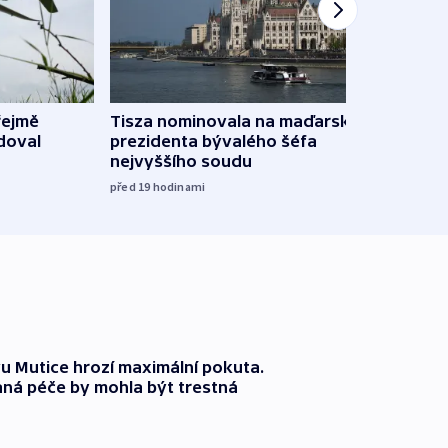
řejmě
Tisza nominovala na maďarského
Ruský
doval
prezidenta bývalého šéfa
čtyři 
nejvyššího soudu
včera
před 19
hodinami
 Mutice hrozí maximální pokuta.
ná péče by mohla být trestná