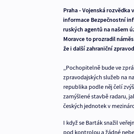
Praha - Vojenská rozvědka v
informace Bezpečnostní inf
ruských agentů na našem úz
Moravce to prozradil náměs
že i další zahraniční zpravod
„Pochopitelně bude ve zprávě
zpravodajských služeb na n
republika podle něj čelí zv
zamýšlené stavbě radaru, jak
českých jednotek v mezinár
I když se Barták snažil veřej
pod kontrolou a žádné nebe