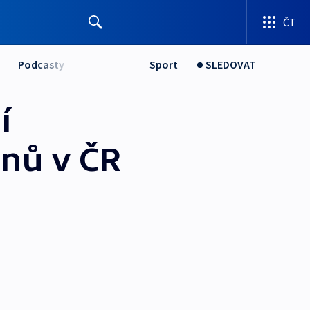
ČT
Podcasty
Sport
SLEDOVAT
í
onů v ČR