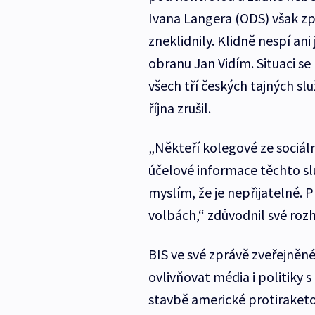
Ivana Langera (ODS) však zp
zneklidnily. Klidně nespí an
obranu Jan Vidím. Situaci se
všech tří českých tajných sl
října zrušil.
„Někteří kolegové ze sociáln
účelové informace těchto sl
myslím, že je nepřijatelné.
volbách,“ zdůvodnil své roz
BIS ve své zprávě zveřejněné 
ovlivňovat média i politiky s
stavbě americké protiraketo