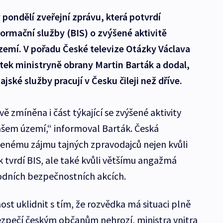
 pondělí zveřejní zprávu, která potvrdí
ormační služby (BIS) o zvýšené aktivitě
emí. V pořadu České televize Otázky Václava
tek ministryně obrany Martin Barták a dodal,
ajské služby pracují v Česku čileji než dříve.
 zmíněna i část týkající se zvýšené aktivity
ašem území,“ informoval Barták. Česká
ýšenému zájmu tajných zpravodajců nejen kvůli
 tvrdí BIS, ale také kvůli většímu angažmá
odních bezpečnostních akcích.
nost uklidnit s tím, že rozvědka má situaci plně
zpečí českým občanům nehrozí, ministra vnitra