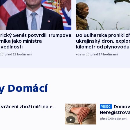
rický Senát potvrdil Trumpova
Do Bulharska pronikl z
níka jako ministra
ukrajinský dron, explo
avedlnosti
kilometr od plynovodu
před 13
hodinami
včera
před 14
hodinami
ky
Domácí
vrácení zboží míří na e-
Domovu
VIDEO
Neregistrova
před 14
hodinami