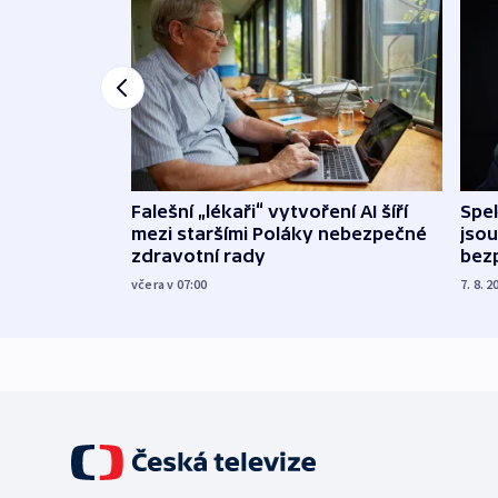
Falešní „lékaři“ vytvoření AI šíří
Spe
mezi staršími Poláky nebezpečné
jsou
zdravotní rady
bez
včera v 07:00
7. 8. 2