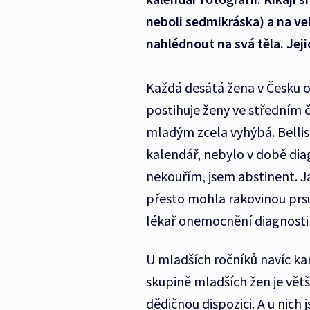
neboli sedmikráska) a na ve
nahlédnout na svá těla. Jeji
Každá desátá žena v Česku 
postihuje ženy ve středním č
mladým zcela vyhýbá. Bellis
kalendář, nebylo v době diag
nekouřím, jsem abstinent. Ja
přesto mohla rakovinou prsu
lékař onemocnění diagnostikov
U mladších ročníků navíc kar
skupině mladších žen je větš
dědičnou dispozici. A u nich 