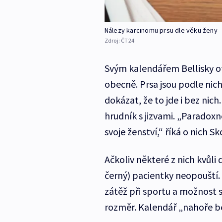
Nálezy karcinomu prsu dle věku ženy
Zdroj:
ČT24
Svým kalendářem Bellisky ot
obecně. Prsa jsou podle nic
dokázat, že to jde i bez nich
hrudník s jizvami. „Paradoxně
svoje ženství,“ říká o nich Sk
Ačkoliv některé z nich kvůli
černý) pacientky neopouští. 
zátěž při sportu a možnost s
rozměr. Kalendář „nahoře be