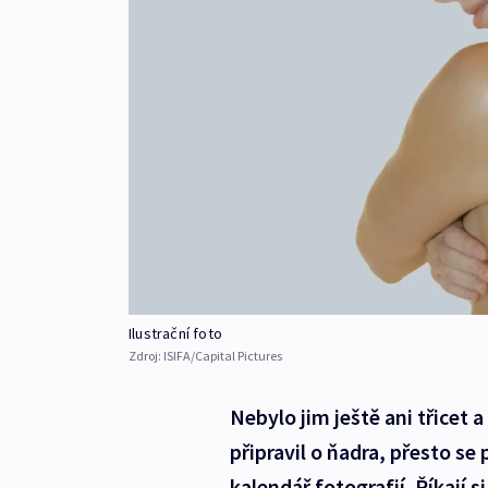
Ilustrační foto
Zdroj:
ISIFA/Capital Pictures
Nebylo jim ještě ani třicet
připravil o ňadra, přesto se
kalendář fotografií. Říkají s