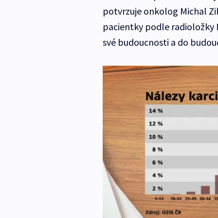
potvrzuje onkolog Michal Zi
pacientky podle radioložky M
své budoucnosti a do budouc