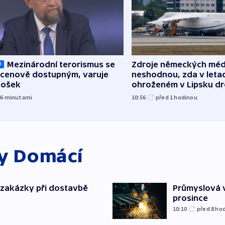
Mezinárodní terorismus se
Zdroje německých médi
O
l cenově dostupným, varuje
neshodnou, zda v leta
tošek
ohroženém v Lipsku d
munice
46
minutami
10:56
před 1
hodinou
ky
Domácí
o zakázky při dostavbě
Průmyslová v
prosince
10:10
před 8
ho