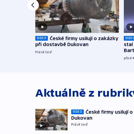
České firmy usilují o zakázky
VIDEO
VIDE
při dostavbě Dukovan
sta
Bar
Právě teď
před 
Aktuálně z rubri
České firmy usilují 
VIDEO
Dukovan
Právě teď