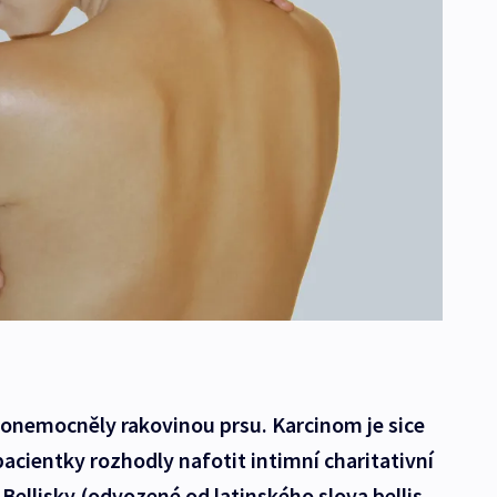
 a onemocněly rakovinou prsu. Karcinom je sice
 pacientky rozhodly nafotit intimní charitativní
i Bellisky (odvozené od latinského slova bellis,