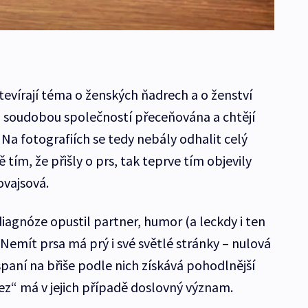
evírají téma o ženských ňadrech a o ženství
h soudobou společností přeceňována a chtějí
. Na fotografiích se tedy nebály odhalit celý
 tím, že přišly o prs, tak teprve tím objevily
ovajsová.
 diagnóze opustil partner, humor (a leckdy i ten
Nemít prsa má prý i své světlé stránky – nulová
paní na břiše podle nich získává pohodlnější
z“ má v jejich případě doslovný význam.