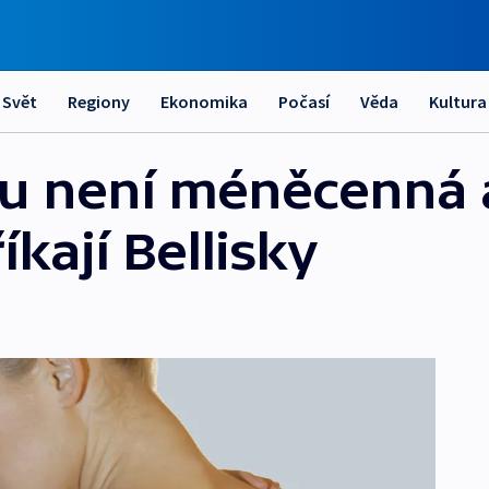
Svět
Regiony
Ekonomika
Počasí
Věda
Kultura
ou není méněcenná 
íkají Bellisky