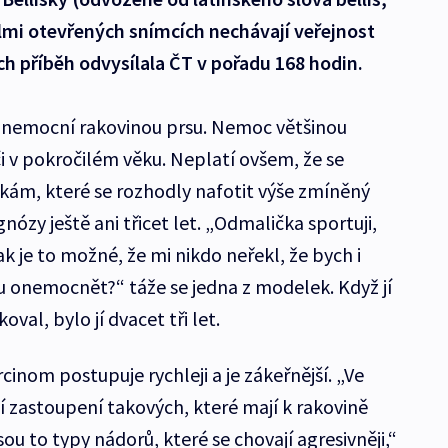
lmi otevřených snímcích nechávají veřejnost
ch příběh odvysílala ČT v pořadu 168 hodin.
onemocní rakovinou prsu. Nemoc většinou
i v pokročilém věku. Neplatí ovšem, že se
kám, které se rozhodly nafotit výše zmíněný
nózy ještě ani třicet let. „Odmalička sportuji,
k je to možné, že mi nikdo neřekl, že bych i
 onemocnět?“ táže se jedna z modelek. Když jí
al, bylo jí dvacet tři let.
cinom postupuje rychleji a je zákeřnější. „Ve
í zastoupení takových, které mají k rakovině
jsou to typy nádorů, které se chovají agresivněji,“