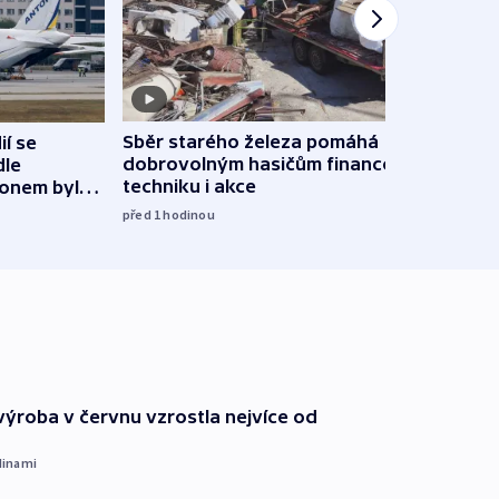
Sběr starého železa pomáhá
í se
Veden
dobrovolným hasičům financovat
dle
podpo
techniku i akce
ronem byla
bojk
před 1
hodinou
před 2
ýroba v červnu vzrostla nejvíce od
dinami