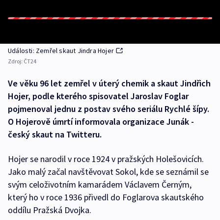
Události: Zemřel skaut Jindra Hojer
Zdroj:
ČT24
Ve věku 96 let zemřel v úterý chemik a skaut Jindřich
Hojer, podle kterého spisovatel Jaroslav Foglar
pojmenoval jednu z postav svého seriálu Rychlé šípy.
O Hojerově úmrtí informovala organizace Junák -
český skaut na Twitteru.
Hojer se narodil v roce 1924 v pražských Holešovicích.
Jako malý začal navštěvovat Sokol, kde se seznámil se
svým celoživotním kamarádem Václavem Černým,
který ho v roce 1936 přivedl do Foglarova skautského
oddílu Pražská Dvojka.