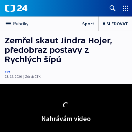
Sport
SLEDOVAT
Rubriky
Zemřel skaut Jindra Hojer,
předobraz postavy z
Rychlých šípů
ave
23. 12. 2020
|
Zdroj:
ČTK
Nahrávám video