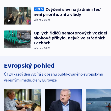
Zvýšení slev na jízdném teď
VIDEO
není priorita, zní z vlády
včera v 06:45
Opilých řidičů nemotorových vozidel
skokově přibylo, nejvíc ve středních
Čechách
včera v 06:01
Evropský pohled
ČT24 každý den vybírá z obsahu publikovaného evropskými
veřejnými médii, členy Eurovize.