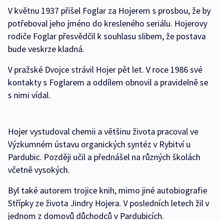
V květnu 1937 přišel Foglar za Hojerem s prosbou, že by
potřeboval jeho jméno do kresleného seriálu. Hojerovy
rodiče Foglar přesvědčil k souhlasu slibem, že postava
bude veskrze kladná.
V pražské Dvojce strávil Hojer pět let. V roce 1986 své
kontakty s Foglarem a oddílem obnovil a pravidelně se
s nimi vídal.
Hojer vystudoval chemii a většinu života pracoval ve
Výzkumném ústavu organických syntéz v Rybitví u
Pardubic. Později učil a přednášel na různých školách
včetně vysokých.
Byl také autorem trojice knih, mimo jiné autobiografie
Střípky ze života Jindry Hojera. V posledních letech žil v
jednom z domovů důchodců v Pardubicích.