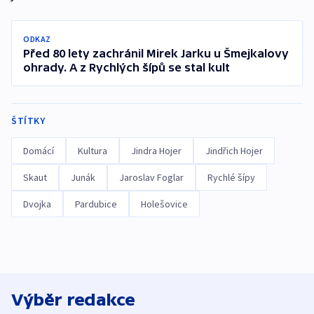
ODKAZ
Před 80 lety zachránil Mirek Jarku u Šmejkalovy
ohrady. A z Rychlých šípů se stal kult
ŠTÍTKY
Domácí
Kultura
Jindra Hojer
Jindřich Hojer
Skaut
Junák
Jaroslav Foglar
Rychlé šípy
Dvojka
Pardubice
Holešovice
Výběr redakce