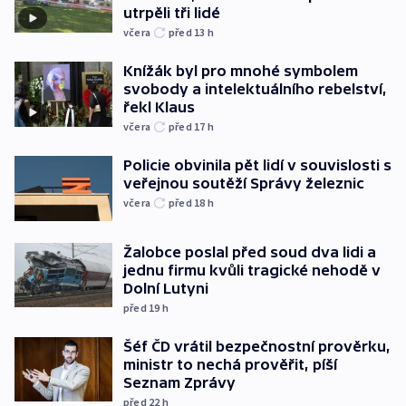
utrpěli tři lidé
včera
před 13
h
Knížák byl pro mnohé symbolem
svobody a intelektuálního rebelství,
řekl Klaus
včera
před 17
h
Policie obvinila pět lidí v souvislosti s
veřejnou soutěží Správy železnic
včera
před 18
h
Žalobce poslal před soud dva lidi a
jednu firmu kvůli tragické nehodě v
Dolní Lutyni
před 19
h
Šéf ČD vrátil bezpečnostní prověrku,
ministr to nechá prověřit, píší
Seznam Zprávy
před 22
h