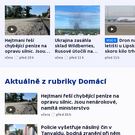
Hejtmani řeší
Ukrajina zasáhla
Dron n
VIDEO
chybějící peníze na
sklad Wildberries,
letišti u Lips
opravu silnic. Jsou
Rusové útočili na
skoro kilo trh
nenárokové, namítá
trh, hasiče či
indicie ukazuj
včera
před 10
h
včera
před 11
h
před 11
h
ministerstvo
stadion
Rusko
Aktuálně z rubriky
Domácí
Hejtmani řeší chybějící peníze na
opravu silnic. Jsou nenárokové,
namítá ministerstvo
včera
před 10
h
Policie vyšetřuje násilný čin v
Tanvaldu, bodná zranění při něm