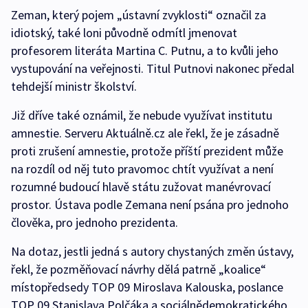
Zeman, který pojem „ústavní zvyklosti“ označil za
idiotský, také loni původně odmítl jmenovat
profesorem literáta Martina C. Putnu, a to kvůli jeho
vystupování na veřejnosti. Titul Putnovi nakonec předal
tehdejší ministr školství.
Již dříve také oznámil, že nebude využívat institutu
amnestie. Serveru Aktuálně.cz ale řekl, že je zásadně
proti zrušení amnestie, protože příští prezident může
na rozdíl od něj tuto pravomoc chtít využívat a není
rozumné budoucí hlavě státu zužovat manévrovací
prostor. Ústava podle Zemana není psána pro jednoho
člověka, pro jednoho prezidenta.
Na dotaz, jestli jedná s autory chystaných změn ústavy,
řekl, že pozměňovací návrhy dělá patrně „koalice“
místopředsedy TOP 09 Miroslava Kalouska, poslance
TOP 09 Stanislava Polčáka a sociálnědemokratického