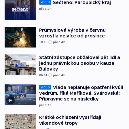
Sečteno: Pardubický kraj
VIDEO
před 1
h
Průmyslová výroba v červnu
vzrostla nejvíce od prosince
10:10
před 4
h
Státní zástupce obžaloval pět lidí a
jednu právnickou osobu v kauze
Bulovky
06:11
před 4
h
Vláda neplánuje opatření kvůli
VIDEO
vedrům, říká Maříková. Svárovská:
Připravme se na následky
před 7
h
Krátké ochlazení vystřídají
víkendové tropy