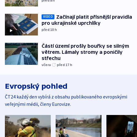
před 8
h
Začínají platit přísnější pravidla
VIDEO
pro ukrajinské uprchlíky
před 10
h
Částí území prošly bouřky se silným
větrem. Lámaly stromy a poničily
střechu
včera
před 17
h
Evropský pohled
ČT24 každý den vybírá z obsahu publikovaného evropskými
veřejnými médii, členy Eurovize.