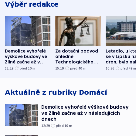
Výběr redakce
Demolice vyhořelé
Za dotační podvod
Letadlo, u kt
výškové budovy ve
ohledně
se v Lipsku n
Zlíně začne až v
Technologického
dron, bylo na
následujících dnech
parku poslal soud
municí, píší 
12:29
před 10
m
15:19
před 40
m
10:56
před 49
do vězení dva muže
Aktuálně z rubriky
Domácí
Demolice vyhořelé výškové budovy
ve Zlíně začne až v následujících
dnech
12:29
před 10
m