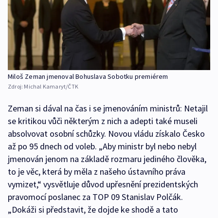
Miloš Zeman jmenoval Bohuslava Sobotku premiérem
Zdroj:
Michal Kamaryt/ČTK
Zeman si dával na čas i se jmenováním ministrů: Netajil
se kritikou vůči některým z nich a adepti také museli
absolvovat osobní schůzky. Novou vládu získalo Česko
až po 95 dnech od voleb. „Aby ministr byl nebo nebyl
jmenován jenom na základě rozmaru jediného člověka,
to je věc, která by měla z našeho ústavního práva
vymizet,“ vysvětluje důvod upřesnění prezidentských
pravomocí poslanec za TOP 09 Stanislav Polčák.
„Dokáži si představit, že dojde ke shodě a tato