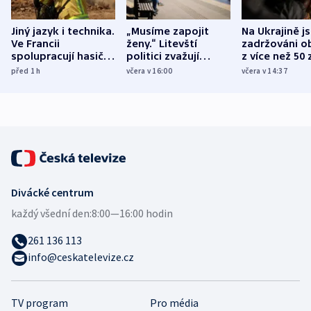
Jiný jazyk i technika.
„Musíme zapojit
Na Ukrajině j
Ve Francii
ženy.“ Litevští
zadržováni o
spolupracují hasiči z
politici zvažují
z více než 50 
různých zemí
dohodu o
Bojovali na s
před 1
h
včera v 16:00
včera v 14:37
demografii
Ruska
Divácké centrum
každý všední den:
8:00—16:00 hodin
261 136 113
info@ceskatelevize.cz
TV program
Pro média