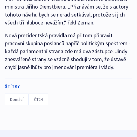
ministra Jiřího Dienstbiera. „Přiznávám se, že s autory
tohoto návrhu bych se nerad setkával, protože si jich
všech tří hluboce nevážím,“ řekl Zeman.
Nová prezidentská pravidla má přitom připravit
pracovní skupina poslanců napříč politickým spektrem -
každá parlamentní strana zde má dva zástupce. Jindy
znesvářené strany se vzácně shodují v tom, že ústavě
chybí jasné lhůty pro jmenování premiéra i vlády.
ŠTÍTKY
Domácí
ČT24