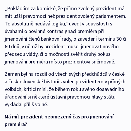
„Pokládám za komické, že přímo zvolený prezident má
mít užší pravomoci než prezident zvolený parlamentem.
To absolutně nedává logiku,“ uvedl v souvislosti s
úvahami o povinné kontrasignaci premiéra při
jmenování členů bankovní rady, o zavedení termínu 30 či
60 dnů, v němž by prezident musel jmenovat nového
předsedu vlády, či o možnosti svěřit druhý pokus
jmenování premiéra místo prezidentovi sněmovně.
Zeman byl na rozdíl od všech svých předchůdců v české
a československé historii zvolen prezidentem v přímých
volbách, kritici míní, že během roku svého dosavadního
úřadování si některé ústavní pravomoci hlavy státu
vykládal příliš volně.
Má mít prezident neomezený čas pro jmenování
premiéra?