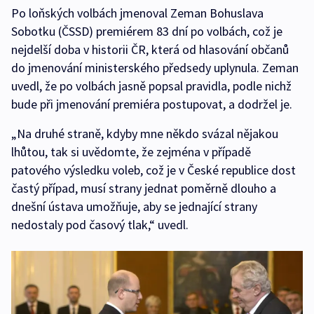
Po loňských volbách jmenoval Zeman Bohuslava
Sobotku (ČSSD) premiérem 83 dní po volbách, což je
nejdelší doba v historii ČR, která od hlasování občanů
do jmenování ministerského předsedy uplynula. Zeman
uvedl, že po volbách jasně popsal pravidla, podle nichž
bude při jmenování premiéra postupovat, a dodržel je.
„Na druhé straně, kdyby mne někdo svázal nějakou
lhůtou, tak si uvědomte, že zejména v případě
patového výsledku voleb, což je v České republice dost
častý případ, musí strany jednat poměrně dlouho a
dnešní ústava umožňuje, aby se jednající strany
nedostaly pod časový tlak,“ uvedl.