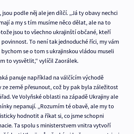
sou podle něj ale jen dílčí. „Já ty obavy nechci
 mají a my s tím musíme něco dělat, ale na to
tože jsou to všechno ukrajinští občané, kteří
povinnost. To není tak jednoduché říci, my vám
 bychom se o tom s ukrajinskou vládou museli
to vysvětlit,“ vylíčil Zaorálek.
i, jaká panuje například na válčícím východě
y ze země přesunout, což by pak byla záležitost
 úřad. Ve Volyňské oblasti na západě Ukrajiny ale
nky nepanují. „Rozumím té obavě, ale my to
isticky hodnotit a říkat si, co jsme schopni
macie. Ta spolu s ministerstvem vnitra vytvoří