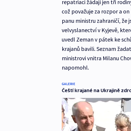
repatriaci žádají jen tři rod
což považuje za rozpor a on
panu ministru zahraničí, že
velvyslanectví v Kyjevě, kt
uvedl Zeman v pátek ke schů
krajanů bavili. Seznam žadat
ministrovi vnitra Milanu Cho
napomohl.
GALERIE
Čeští krajané na Ukrajině zdro