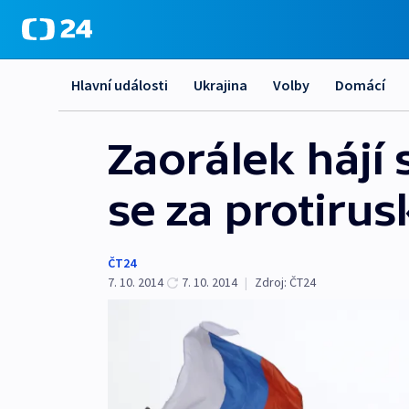
Hlavní události
Ukrajina
Volby
Domácí
Zaorálek hájí 
se za protiru
ČT24
7. 10. 2014
7. 10. 2014
|
Zdroj:
ČT24