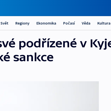
Svět
Regiony
Ekonomika
Počasí
Věda
Kultura
své podřízené v Kyj
ské sankce