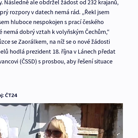
iny. Následně ale obdržel žádost od 232 krajanů,
 prý rozpory v datech nemá rád. „Řekl jsem
 jsem hluboce nespokojen s prací českého
eré nemá dobrý vztah k volyňským Čechům,“
zce se Zaorálkem, na níž se o nové žádosti
elů hodlá prezident 18. října v Lánech předat
vancovi (ČSSD) s prosbou, aby řešení situace
j: ČT24