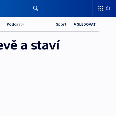
ČT
Podcasty
Sport
SLEDOVAT
evě a staví