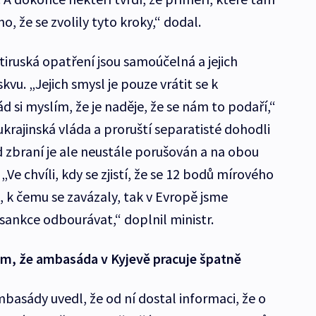
ho, že se zvolily tyto kroky,“ dodal.
iruská opatření jsou samoúčelná a jejich
u. „Jejich smysl je pouze vrátit se k
 si myslím, že je naděje, že se nám to podaří,“
krajinská vláda a proruští separatisté dohodli
id zbraní je ale neustále porušován a na obou
 „Ve chvíli, kdy se zjistí, že se 12 bodů mírového
o, k čemu se zavázaly, tak v Evropě jsme
 sankce odbourávat,“ doplnil ministr.
em, že ambasáda v Kyjevě pracuje špatně
basády uvedl, že od ní dostal informaci, že o