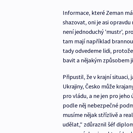
Informace, které Zeman má, j
shazovat, oni je asi opravdu
není jednoduchý 'mustr', pro
tam mají například brannou 
tady odvedeme lidi, protože
bavit a nějakým způsobem jim 
Připustil, že v krajní situac
Ukrajiny, Česko může krajan
pro vládu, a ne jen pro jeho
podle něj nebezpečné podmí
musíme nějak střízlivě a real
udělat,“ zdůraznil šéf diplo