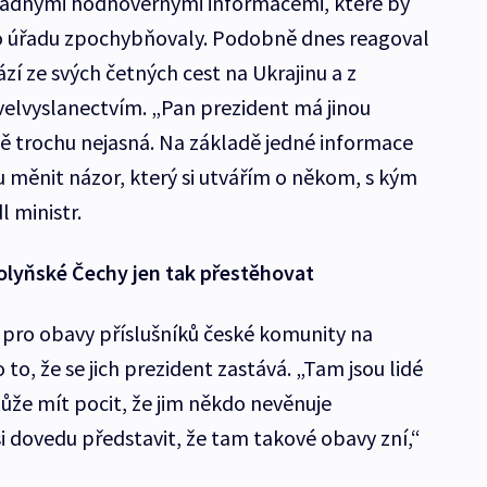
 žádnými hodnověrnými informacemi, které by
ho úřadu zpochybňovaly. Podobně dnes reagoval
ází ze svých četných cest na Ukrajinu a z
elvyslanectvím. „Pan prezident má jinou
mě trochu nejasná. Na základě jedné informace
měnit názor, který si utvářím o někom, s kým
 ministr.
olyňské Čechy jen tak přestěhovat
 pro obavy příslušníků české komunity na
o to, že se jich prezident zastává. „Tam jsou lidé
může mít pocit, že jim někdo nevěnuje
i dovedu představit, že tam takové obavy zní,“