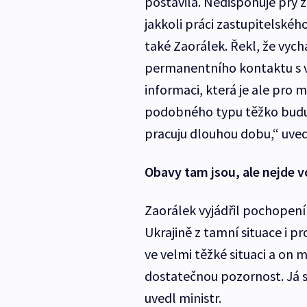
postavila. Nedisponuje prý
jakkoli práci zastupitelské
také Zaorálek. Řekl, že vych
permanentního kontaktu s v
informaci, která je ale pro 
podobného typu těžko budu 
pracuju dlouhou dobu,“ uvedl
Obavy tam jsou, ale nejde v
Zaorálek vyjádřil pochopení
Ukrajině z tamní situace i pr
ve velmi těžké situaci a on 
dostatečnou pozornost. Já s
uvedl ministr.