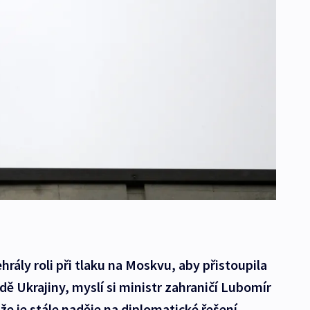
hrály roli při tlaku na Moskvu, aby přistoupila
dě Ukrajiny, myslí si ministr zahraničí Lubomír
 že je stále naděje na diplomatické řešení