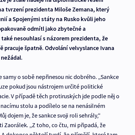
 na tvrzení prezidenta Miloše Zemana, který
ií a Spojenými státy na Rusko kvůli jeho
 opakovaně odmítl jako zbytečné a
 také nesouhlasí s názorem prezidenta, že
vě pracuje špatně. Odvolání velvyslance Ivana
nežádal.
ce samy o sobě nepřinesou nic dobrého. „Sankce
ouze pokud jsou nástrojem určité politické
acie. V případě těch protiruských jde podle něj o
ednacímu stolu a podílelo se na nenásilném
ůj dojem je, že sankce svoji roli sehrály,“
i Zaorálek. „Z toho, co čtu, mi připadá, že
. A dokonce někteří tvrdí, že příměří, které tam