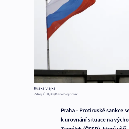
Ruská vlajka
Zdroj:
ČTK/AP/Darko Vojinovic
Praha - Protiruské sankce se
k urovnání situace na výcho
Zaorálek (ČSSD), který věří,