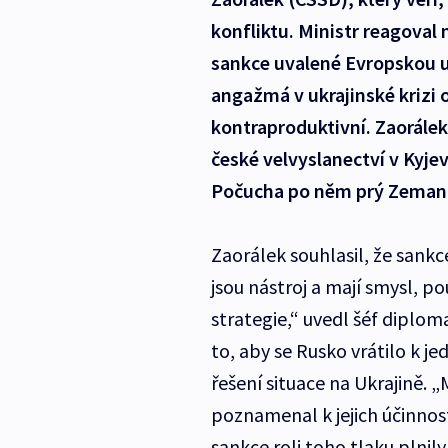
konfliktu. Ministr reagoval
sankce uvalené Evropskou un
angažmá v ukrajinské krizi
kontraproduktivní. Zaorálek
české velvyslanectví v Kyje
Počucha po něm prý Zeman 
Zaorálek souhlasil, že sank
jsou nástroj a mají smysl, p
strategie,“ uvedl šéf diplom
to, aby se Rusko vrátilo k j
řešení situace na Ukrajině. „M
poznamenal k jejich účinnost
sankce roli toho tlaku plnily