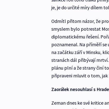
je, je do určité míry dílem to
Odmítl přitom názor, že prot
smyslem bylo potrestat Moskv
diplomatickému řešení. Pořád
poznamenal. Na příměří se u
na začátku září v Minsku, kl
stranách dál přibývají mrtví.
plánu plní a že strany činí t
připraveni mluvit o tom, jak
Zaorálek nesouhlasí s Hrad
Zeman dnes ke své kritice am