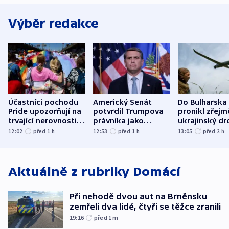
Výběr redakce
Účastníci pochodu
Americký Senát
Do Bulharska
Pride upozorňují na
potvrdil Trumpova
pronikl zřejm
trvající nerovnosti i
právníka jako
ukrajinský dr
společenskou
ministra
explodoval k
12:02
před 1
h
12:53
před 1
h
13:05
před 2
h
atmosféru
spravedlnosti
od plynovod
Aktuálně z rubriky
Domácí
Při nehodě dvou aut na Brněnsku
zemřeli dva lidé, čtyři se těžce zranili
19:16
před 1
m