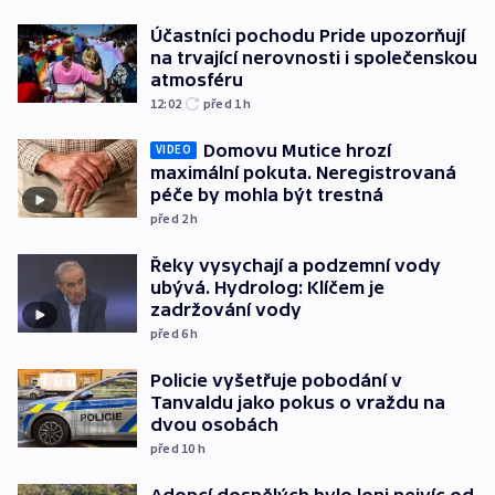
Účastníci pochodu Pride upozorňují
na trvající nerovnosti i společenskou
atmosféru
12:02
před 1
h
Domovu Mutice hrozí
VIDEO
maximální pokuta. Neregistrovaná
péče by mohla být trestná
před 2
h
Řeky vysychají a podzemní vody
ubývá. Hydrolog: Klíčem je
zadržování vody
před 6
h
Policie vyšetřuje pobodání v
Tanvaldu jako pokus o vraždu na
dvou osobách
před 10
h
Adopcí dospělých bylo loni nejvíc od