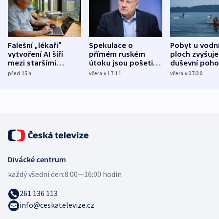
Falešní „lékaři“
Spekulace o
Pobyt u vodn
vytvoření AI šíří
přímém ruském
ploch zvyšuje
mezi staršími
útoku jsou pošetilé,
duševní poho
Poláky nebezpečné
míní estonský
ukázala
před 15
h
včera v 17:11
včera v 07:30
zdravotní rady
bezpečnostní
mezinárodní 
expert
Divácké centrum
každý všední den:
8:00—16:00 hodin
261 136 113
info@ceskatelevize.cz