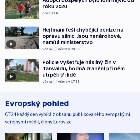
roku 2020
před 12
h
Hejtmani řeší chybějící peníze na
opravu silnic. Jsou nenárokové,
namítá ministerstvo
včera
včera v 20:59
Policie vyšetřuje násilný čin v
Tanvaldu, bodná zranění při něm
utrpěli tři lidé
včera
včera v 17:58
Evropský pohled
ČT24 každý den vybírá z obsahu publikovaného evropskými
veřejnými médii, členy Eurovize.