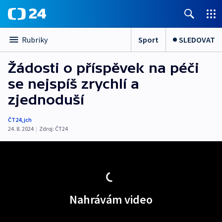
Sport
SLEDOVAT
Rubriky
Žádosti o příspěvek na péči
se nejspíš zrychlí a
zjednoduší
ČT24
,
jch
24. 8. 2024
|
Zdroj:
ČT24
Nahrávám video