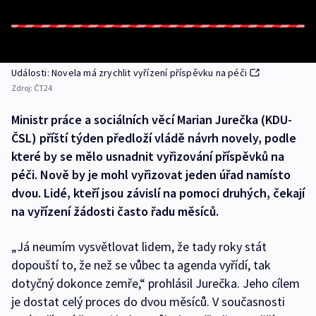
Události: Novela má zrychlit vyřízení příspěvku na péči
Zdroj:
ČT24
Ministr práce a sociálních věcí Marian Jurečka (KDU-
ČSL) příští týden předloží vládě návrh novely, podle
které by se mělo usnadnit vyřizování příspěvků na
péči. Nově by je mohl vyřizovat jeden úřad namísto
dvou. Lidé, kteří jsou závislí na pomoci druhých, čekají
na vyřízení žádosti často řadu měsíců.
„Já neumím vysvětlovat lidem, že tady roky stát
dopouští to, že než se vůbec ta agenda vyřídí, tak
dotyčný dokonce zemře,“ prohlásil Jurečka. Jeho cílem
je dostat celý proces do dvou měsíců. V současnosti