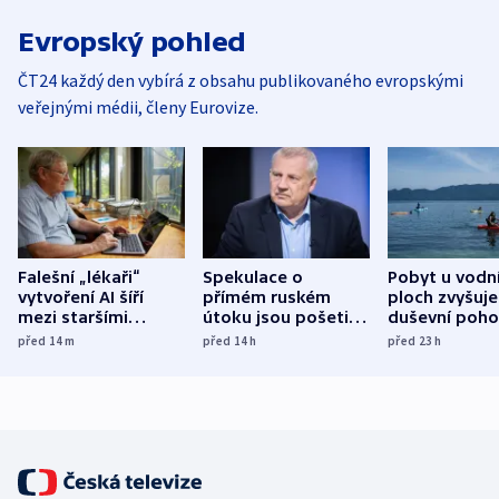
Evropský pohled
ČT24 každý den vybírá z obsahu publikovaného evropskými
veřejnými médii, členy Eurovize.
Falešní „lékaři“
Spekulace o
Pobyt u vodn
vytvoření AI šíří
přímém ruském
ploch zvyšuje
mezi staršími
útoku jsou pošetilé,
duševní poho
Poláky nebezpečné
míní estonský
ukázala
před 14
m
před 14
h
před 23
h
zdravotní rady
bezpečnostní
mezinárodní 
expert