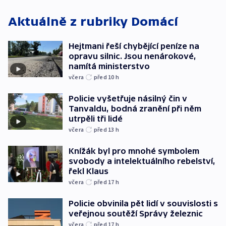
Aktuálně z rubriky
Domácí
Hejtmani řeší chybějící peníze na
opravu silnic. Jsou nenárokové,
namítá ministerstvo
včera
před 10
h
Policie vyšetřuje násilný čin v
Tanvaldu, bodná zranění při něm
utrpěli tři lidé
včera
před 13
h
Knížák byl pro mnohé symbolem
svobody a intelektuálního rebelství,
řekl Klaus
včera
před 17
h
Policie obvinila pět lidí v souvislosti s
veřejnou soutěží Správy železnic
včera
před 17
h