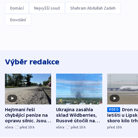
Domácí
Nejvyšší soud
Shahram Abdullah Zadeh
Dovolání
Výběr redakce
Hejtmani řeší
Ukrajina zasáhla
Dron n
VIDEO
chybějící peníze na
sklad Wildberries,
letišti u Lips
opravu silnic. Jsou
Rusové útočili na
skoro kilo trh
nenárokové, namítá
trh, hasiče či
indicie ukazuj
včera
před 10
h
včera
před 10
h
před 10
h
ministerstvo
stadion
Rusko