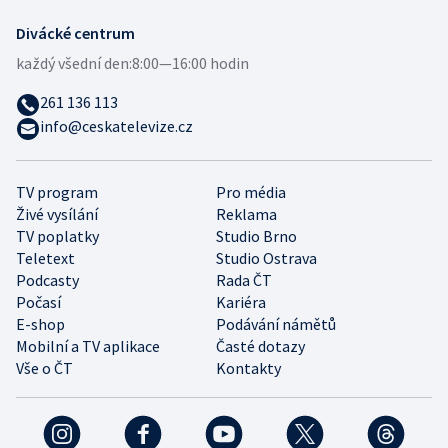
Divácké centrum
každý všední den:
8:00—16:00 hodin
261 136 113
info@ceskatelevize.cz
TV program
Pro média
Živé vysílání
Reklama
TV poplatky
Studio Brno
Teletext
Studio Ostrava
Podcasty
Rada ČT
Počasí
Kariéra
E-shop
Podávání námětů
Mobilní a TV aplikace
Časté dotazy
Vše o ČT
Kontakty