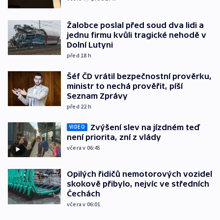
Žalobce poslal před soud dva lidi a
jednu firmu kvůli tragické nehodě v
Dolní Lutyni
před 18
h
Šéf ČD vrátil bezpečnostní prověrku,
ministr to nechá prověřit, píší
Seznam Zprávy
před 22
h
Zvýšení slev na jízdném teď
VIDEO
není priorita, zní z vlády
včera v 06:45
Opilých řidičů nemotorových vozidel
skokově přibylo, nejvíc ve středních
Čechách
včera v 06:01