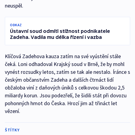
neuspěl.
ODKAZ
Ústavní soud odmítl stížnost podnikatele
Zadeha. Vadila mu délka řízení i vazba
Klíčová Zadehova kauza zatím na své vyústění stále
čeká. Loni odhadoval Krajský soud v Brně, že by mohl
vynést rozsudky letos, zatím se tak ale nestalo. Íránce s
českým občanstvím Zadeha a dalších čtrnáct lidí
obžaloba viní z daňových úniků s celkovou škodou 2,5
miliardy korun. Jsou podezřelí, že šidili stát při dovozu
pohonných hmot do Česka. Hrozí jim až třináct let
vězení.
ŠTÍTKY