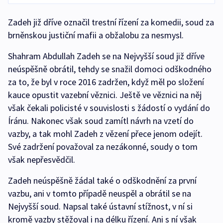
Zadeh již dříve označil trestní řízení za komedii, soud za
brněnskou justiční mafii a obžalobu za nesmysl.
Shahram Abdullah Zadeh se na Nejvyšší soud již dříve
neúspěšně obrátil, tehdy se snažil domoci odškodného
za to, že byl v roce 2016 zadržen, když měl po složení
kauce opustit vazební věznici. Ještě ve věznici na něj
však čekali policisté v souvislosti s žádostí o vydání do
Íránu. Nakonec však soud zamítl návrh na vzetí do
vazby, a tak mohl Zadeh z vězení přece jenom odejít.
Své zadržení považoval za nezákonné, soudy o tom
však nepřesvědčil.
Zadeh neúspěšně žádal také o odškodnění za první
vazbu, ani v tomto případě neuspěl a obrátil se na
Nejvyšší soud. Napsal také ústavní stížnost, v ní si
kromě vazby stěžoval i na délku řízení. Ani s ní však