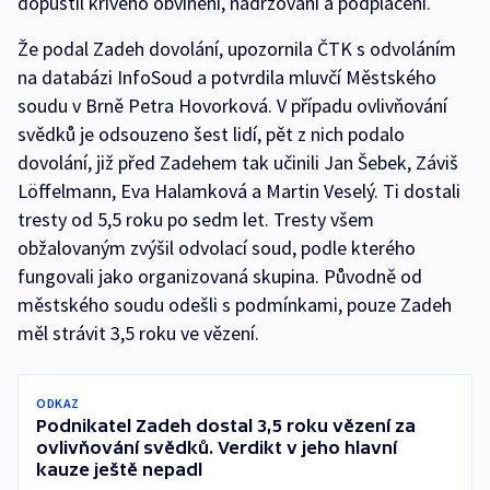
dopustil křivého obvinění, nadržování a podplácení.
Že podal Zadeh dovolání, upozornila ČTK s odvoláním
na databázi InfoSoud a potvrdila mluvčí Městského
soudu v Brně Petra Hovorková. V případu ovlivňování
svědků je odsouzeno šest lidí, pět z nich podalo
dovolání, již před Zadehem tak učinili Jan Šebek, Záviš
Löffelmann, Eva Halamková a Martin Veselý. Ti dostali
tresty od 5,5 roku po sedm let. Tresty všem
obžalovaným zvýšil odvolací soud, podle kterého
fungovali jako organizovaná skupina. Původně od
městského soudu odešli s podmínkami, pouze Zadeh
měl strávit 3,5 roku ve vězení.
ODKAZ
Podnikatel Zadeh dostal 3,5 roku vězení za
ovlivňování svědků. Verdikt v jeho hlavní
kauze ještě nepadl