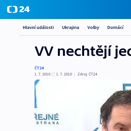
Hlavní události
Ukrajina
Volby
Domácí
VV nechtějí j
ČT24
1. 7. 2010
1. 7. 2010
|
Zdroj:
ČT24