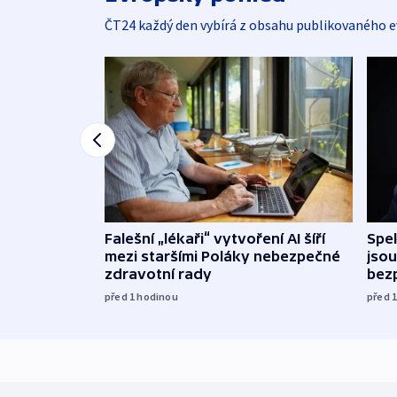
ČT24 každý den vybírá z obsahu publikovaného e
Falešní „lékaři“ vytvoření AI šíří
Spe
mezi staršími Poláky nebezpečné
jsou
zdravotní rady
bez
před 1
hodinou
před 