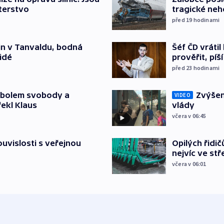
terstvo
tragické neh
před 19
hodinami
Šéf ČD vráti
čin v Tanvaldu, bodná
prověřit, pí
lidé
před 23
hodinami
Zvýšení
mbolem svobody a
VIDEO
vlády
řekl Klaus
včera v 06:45
Opilých řidi
souvislosti s veřejnou
nejvíc ve st
včera v 06:01