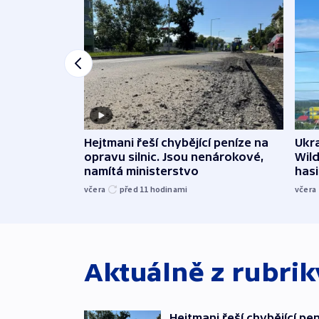
Ukra
Hejtmani řeší chybějící peníze na
Wild
opravu silnic. Jsou nenárokové,
hasi
namítá ministerstvo
včera
včera
před 11
hodinami
Aktuálně z rubri
Hejtmani řeší chybějící pen