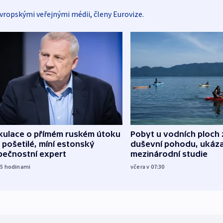
vropskými veřejnými médii, členy Eurovize.
kulace o přímém ruském útoku
Pobyt u vodních ploch 
 pošetilé, míní estonský
duševní pohodu, ukáza
pečnostní expert
mezinárodní studie
15
hodinami
včera v 07:30