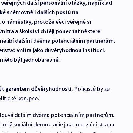
 veřejných další personální otázky, například
ké sněmovně i dalších postů na
 o náměstky, protože Věci veřejné si
nitra a školství chtějí ponechat některé
e nelíbí dalším dvěma potenciálním partnerům.
rstvo vnitra jako důvěryhodnou instituci.
emělo být jednobarevné.
být garantem důvěryhodnosti
.
Policisté by se
litické korupce."
mlouvá dalším dvěma potenciálním partnerům.
 totiž sociální demokracie jako opoziční strana