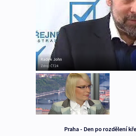
Radek John
Zdroj:
ČT24
Praha - Den po rozdělení kře