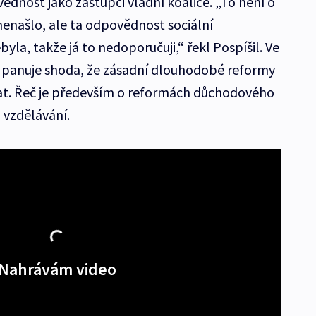
dnost jako zástupci vládní koalice. „To není o
nenašlo, ale ta odpovědnost sociální
la, takže já to nedoporučuji,“ řekl Pospíšil. Ve
eň panuje shoda, že zásadní dlouhodobé reformy
vat. Řeč je především o reformách důchodového
 vzdělávání.
Nahrávám video