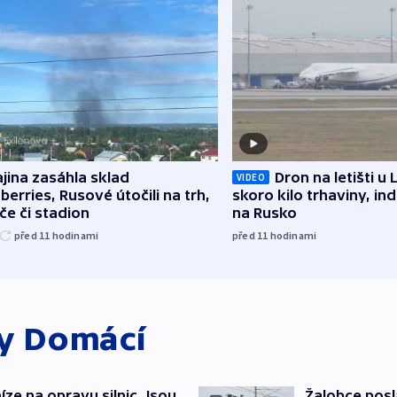
jina zasáhla sklad
Dron na letišti u 
VIDEO
berries, Rusové útočili na trh,
skoro kilo trhaviny, ind
če či stadion
na Rusko
před 11
hodinami
před 11
hodinami
ky
Domácí
íze na opravu silnic. Jsou
Žalobce posla