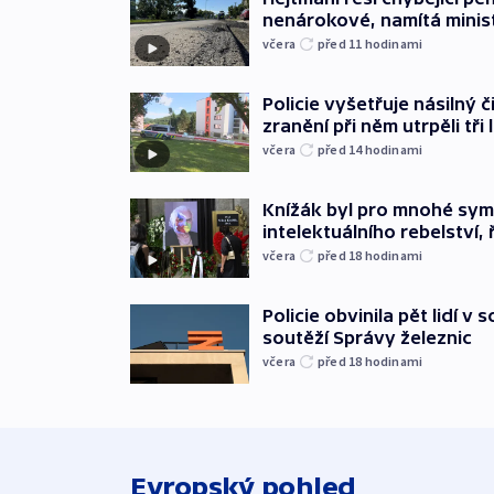
nenárokové, namítá minis
včera
před 11
hodinami
Policie vyšetřuje násilný 
zranění při něm utrpěli tři 
včera
před 14
hodinami
Knížák byl pro mnohé sy
intelektuálního rebelství, 
včera
před 18
hodinami
Policie obvinila pět lidí v 
soutěží Správy železnic
včera
před 18
hodinami
Evropský pohled