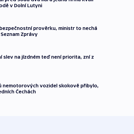
odě v Dolní Lutyni
l bezpečnostní prověrku, ministr to nechá
ší Seznam Zprávy
 slev na jízdném teď není priorita, zní z
čů nemotorových vozidel skokově přibylo,
ředních Čechách