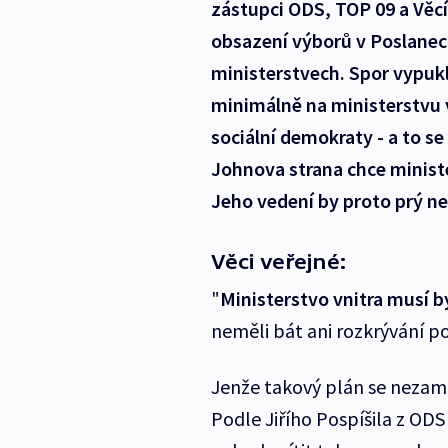
zástupci ODS, TOP 09 a Věcí
obsazení výborů v Poslanec
ministerstvech. Spor vypukl
minimálně na ministerstvu v
sociální demokraty - a to s
Johnova strana chce ministe
Jeho vedení by proto prý n
Věci veřejné:
"
Ministerstvo vnitra musí 
neměli bát ani rozkrývání po
Jenže takový plán se neza
Podle Jiřího Pospíšila z ODS