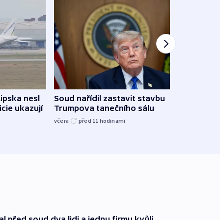
Lipska nesl
Soud nařídil zastavit stavbu
Žido
icie ukazují
Trumpova tanečního sálu
břehu
kriti
včera
před 11
hodinami
před 1
l před soud dva lidi a jednu firmu kvůli