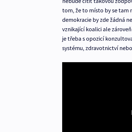
nebude cítit takovou zodpově
tom, že to místo by se tam 
demokracie by zde žádná neby
vznikající koalici ale zárov
je třeba s opozicí konzulto
systému, zdravotnictví nebo