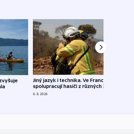
Jiný jazyk i technika. Ve Francii
zvyšuje
„Musí
spolupracují hasiči z různých zemí
la
polit
demo
6. 8. 2026
5. 8. 20