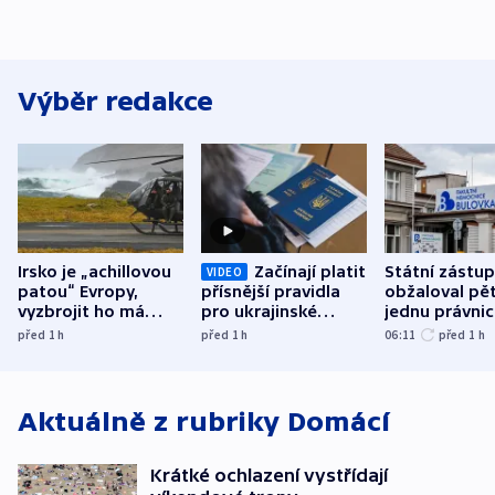
Výběr redakce
Irsko je „achillovou
Začínají platit
Státní zástu
VIDEO
patou“ Evropy,
přísnější pravidla
obžaloval pět 
vyzbrojit ho má
pro ukrajinské
jednu právni
Francie
uprchlíky
osobu v kauz
před 1
h
před 1
h
06:11
před 1
h
Bulovky
Aktuálně z rubriky
Domácí
Krátké ochlazení vystřídají