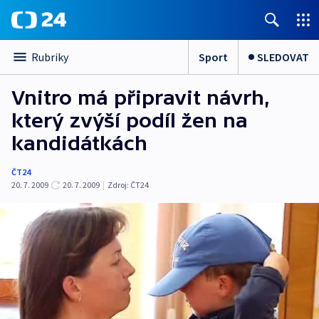
Sport
SLEDOVAT
Rubriky
Vnitro má připravit návrh,
který zvýší podíl žen na
kandidátkách
ČT24
20. 7. 2009
20. 7. 2009
|
Zdroj:
ČT24