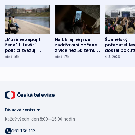
„Musíme zapojit
Na Ukrajině jsou
Španělský
ženy.“ Litevští
zadržováni občané
pořadatel fes
politici zvažují
z více než 50 zemí.
dostal pokut
dohodu o
Bojovali na straně
nekalé prakti
před 16
h
před 17
h
4. 8. 2026
demografii
Ruska
Divácké centrum
každý všední den:
8:00—16:00 hodin
261 136 113