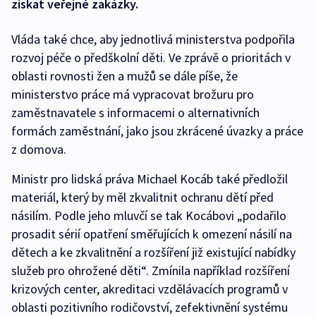
získat veřejné zakázky.
Vláda také chce, aby jednotlivá ministerstva podpořila
rozvoj péče o předškolní děti. Ve zprávě o prioritách v
oblasti rovnosti žen a mužů se dále píše, že
ministerstvo práce má vypracovat brožuru pro
zaměstnavatele s informacemi o alternativních
formách zaměstnání, jako jsou zkrácené úvazky a práce
z domova.
Ministr pro lidská práva Michael Kocáb také předložil
materiál, který by měl zkvalitnit ochranu dětí před
násilím. Podle jeho mluvčí se tak Kocábovi „podařilo
prosadit sérií opatření směřujících k omezení násilí na
dětech a ke zkvalitnění a rozšíření již existující nabídky
služeb pro ohrožené děti“. Zmínila například rozšíření
krizových center, akreditaci vzdělávacích programů v
oblasti pozitivního rodičovství, zefektivnění systému