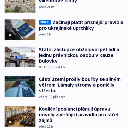
víkendové tropy
před 21
m
Začínají platit přísnější pravidla
VIDEO
pro ukrajinské uprchlíky
před 1
h
Státní zástupce obžaloval pět lidí a
jednu právnickou osobu v kauze
Bulovky
06:11
před 1
h
Částí území prošly bouřky se silným
větrem. Lámaly stromy a poničily
střechu
včera
před 9
h
Koaliční poslanci plánují úpravu
novely zmírňující pravidla pro střet
zájmů
před 12
h