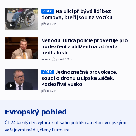
Na ulici přibývá lidí bez
VIDEO
domova, kteří jsou na vozíku
před 12
h
Nehodu Turka policie prověřuje pro
podezření z ublížení na zdraví z
nedbalosti
včera
před 12
h
Jednoznačná provokace,
VIDEO
soudí o dronu u Lipska Žáček.
Podezřívá Rusko
před 12
h
Evropský pohled
ČT24 každý den vybírá z obsahu publikovaného evropskými
veřejnými médii, členy Eurovize.