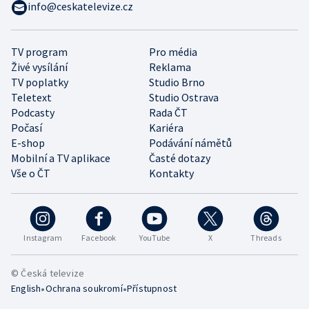
info@ceskatelevize.cz
TV program
Pro média
Živé vysílání
Reklama
TV poplatky
Studio Brno
Teletext
Studio Ostrava
Podcasty
Rada ČT
Počasí
Kariéra
E-shop
Podávání námětů
Mobilní a TV aplikace
Časté dotazy
Vše o ČT
Kontakty
Instagram
Facebook
YouTube
X
Threads
© Česká televize
•
•
English
Ochrana soukromí
Přístupnost