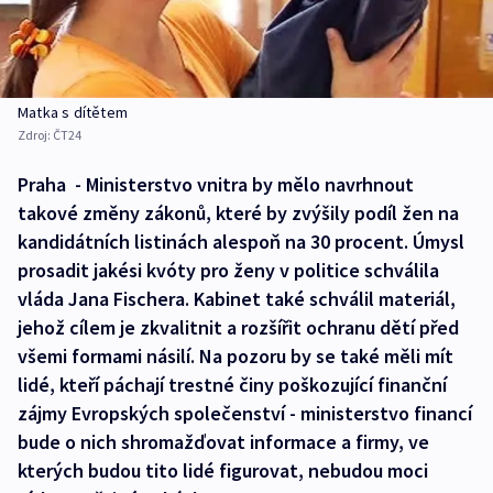
Matka s dítětem
Zdroj:
ČT24
Praha - Ministerstvo vnitra by mělo navrhnout
takové změny zákonů, které by zvýšily podíl žen na
kandidátních listinách alespoň na 30 procent. Úmysl
prosadit jakési kvóty pro ženy v politice schválila
vláda Jana Fischera. Kabinet také schválil materiál,
jehož cílem je zkvalitnit a rozšířit ochranu dětí před
všemi formami násilí. Na pozoru by se také měli mít
lidé, kteří páchají trestné činy poškozující finanční
zájmy Evropských společenství - ministerstvo financí
bude o nich shromažďovat informace a firmy, ve
kterých budou tito lidé figurovat, nebudou moci