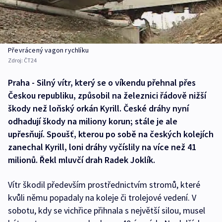
Převrácený vagon rychlíku
Zdroj:
ČT24
Praha - Silný vítr, který se o víkendu přehnal přes
Českou republiku, způsobil na železnici řádově nižší
škody než loňský orkán Kyrill. České dráhy nyní
odhadují škody na miliony korun; stále je ale
upřesňují. Spoušť, kterou po sobě na českých kolejích
zanechal Kyrill, loni dráhy vyčíslily na více než 41
milionů. Řekl mluvčí drah Radek Joklík.
Vítr škodil především prostřednictvím stromů, které
kvůli němu popadaly na koleje či trolejové vedení. V
sobotu, kdy se vichřice přihnala s největší silou, musel