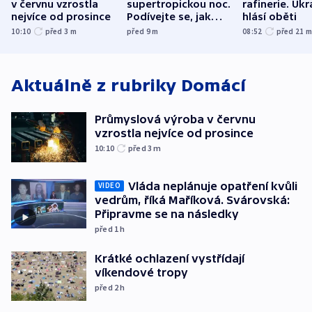
v červnu vzrostla
supertropickou noc.
rafinerie. Ukr
nejvíce od prosince
Podívejte se, jak
hlásí oběti
bylo u vás
10:10
před 3
m
před 9
m
08:52
před 21
Aktuálně z rubriky
Domácí
Průmyslová výroba v červnu
vzrostla nejvíce od prosince
10:10
před 3
m
Vláda neplánuje opatření kvůli
VIDEO
vedrům, říká Maříková. Svárovská:
Připravme se na následky
před 1
h
Krátké ochlazení vystřídají
víkendové tropy
před 2
h