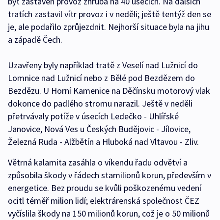
být zastaven provoz zhruba na 40 úsecích. Na dalších
tratích zastavil vítr provoz i v neděli; ještě tentýž den se
je, ale podařilo zprůjezdnit. Nejhorší situace byla na jihu
a západě Čech.
Uzavřeny byly například tratě z Veselí nad Lužnicí do
Lomnice nad Lužnicí nebo z Bělé pod Bezdězem do
Bezdězu. U Horní Kamenice na Děčínsku motorový vlak
dokonce do padlého stromu narazil. Ještě v neděli
přetrvávaly potíže v úsecích Ledečko - Uhlířské
Janovice, Nová Ves u Českých Budějovic - Jílovice,
Železná Ruda - Alžbětín a Hluboká nad Vltavou - Zliv.
Větrná kalamita zasáhla o víkendu řadu odvětví a
způsobila škody v řádech stamilionů korun, především v
energetice. Bez proudu se kvůli poškozenému vedení
ocitl téměř milion lidí; elektrárenská společnost ČEZ
vyčíslila škody na 150 milionů korun, což je o 50 milionů