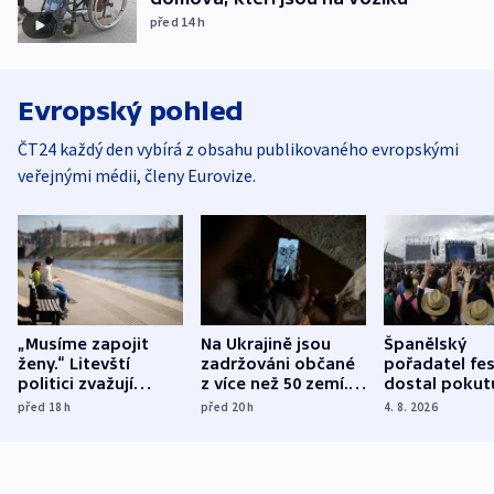
před 14
h
Evropský pohled
ČT24 každý den vybírá z obsahu publikovaného evropskými
veřejnými médii, členy Eurovize.
„Musíme zapojit
Na Ukrajině jsou
Španělský
ženy.“ Litevští
zadržováni občané
pořadatel fes
politici zvažují
z více než 50 zemí.
dostal pokut
dohodu o
Bojovali na straně
nekalé prakti
před 18
h
před 20
h
4. 8. 2026
demografii
Ruska