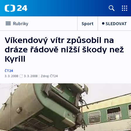
Sport
SLEDOVAT
Rubriky
Víkendový vítr způsobil na
dráze řádově nižší škody než
Kyrill
ČT24
3. 3. 2008
3. 3. 2008
|
Zdroj:
ČT24