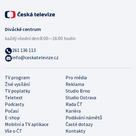
Divácké centrum
každý všední den:
8:00—16:00 hodin
261 136 113
info@ceskatelevize.cz
TV program
Pro média
Živé vysílání
Reklama
TV poplatky
Studio Brno
Teletext
Studio Ostrava
Podcasty
Rada ČT
Počasí
Kariéra
E-shop
Podávání námětů
Mobilní a TV aplikace
Časté dotazy
Vše o ČT
Kontakty