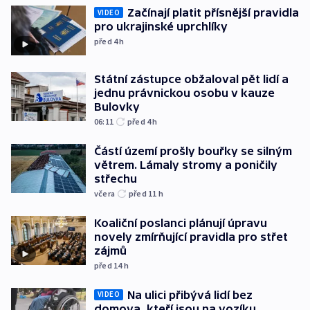
Začínají platit přísnější pravidla
VIDEO
pro ukrajinské uprchlíky
před 4
h
Státní zástupce obžaloval pět lidí a
jednu právnickou osobu v kauze
Bulovky
06:11
před 4
h
Částí území prošly bouřky se silným
větrem. Lámaly stromy a poničily
střechu
včera
před 11
h
Koaliční poslanci plánují úpravu
novely zmírňující pravidla pro střet
zájmů
před 14
h
Na ulici přibývá lidí bez
VIDEO
domova, kteří jsou na vozíku