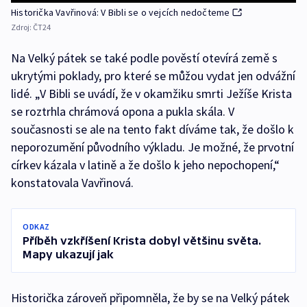
Historička Vavřinová: V Bibli se o vejcích nedočteme
Zdroj:
ČT24
Na Velký pátek se také podle pověstí otevírá země s
ukrytými poklady, pro které se můžou vydat jen odvážní
lidé. „V Bibli se uvádí, že v okamžiku smrti Ježíše Krista
se roztrhla chrámová opona a pukla skála. V
současnosti se ale na tento fakt díváme tak, že došlo k
neporozumění původního výkladu. Je možné, že prvotní
církev kázala v latině a že došlo k jeho nepochopení,“
konstatovala Vavřinová.
ODKAZ
Příběh vzkříšení Krista dobyl většinu světa.
Mapy ukazují jak
Historička zároveň připomněla, že by se na Velký pátek