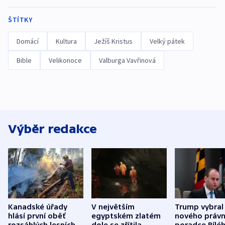
ŠTÍTKY
Domácí
Kultura
Ježíš Kristus
Velký pátek
Bible
Velikonoce
Valburga Vavřinová
Výběr redakce
Kanadské úřady
V největším
Trump vybral
hlásí první oběť
egyptském zlatém
nového právn
rozsáhlých lesních
dole se zřítila
poradce Bílé