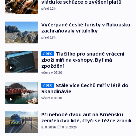
vládu ke schůzce o zvýšení platů
před 12
h
Vyčerpané české turisty v Rakousku
zachraňovaly vrtulníky
před 18
h
Tlačítko pro snadné vrácení
VIDEO
zboží míří na e-shopy. Byť má
zpoždění
včera v 07:30
Stále více Čechů míří v létě do
VIDEO
Skandinávie
včera v 06:30
Při nehodě dvou aut na Brněnsku
zemřeli dva lidé, čtyři se těžce zranili
8. 8. 2026
8. 8. 2026