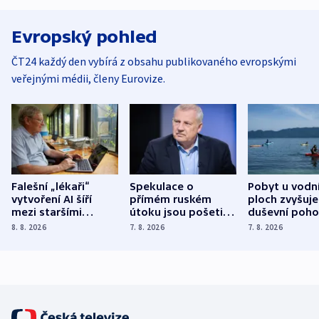
Evropský pohled
ČT24 každý den vybírá z obsahu publikovaného evropskými
veřejnými médii, členy Eurovize.
Falešní „lékaři“
Spekulace o
Pobyt u vodn
vytvoření AI šíří
přímém ruském
ploch zvyšuje
mezi staršími
útoku jsou pošetilé,
duševní poho
Poláky nebezpečné
míní estonský
ukázala
8. 8. 2026
7. 8. 2026
7. 8. 2026
zdravotní rady
bezpečnostní
mezinárodní 
expert