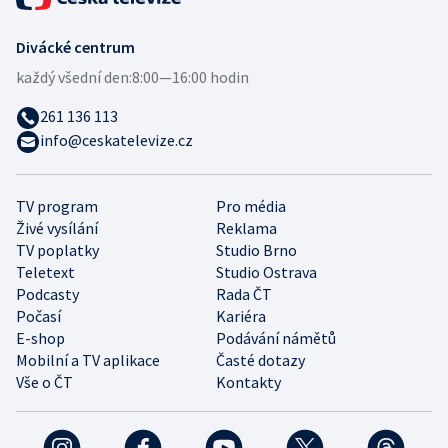
Divácké centrum
každý všední den:
8:00—16:00 hodin
261 136 113
info@ceskatelevize.cz
TV program
Pro média
Živé vysílání
Reklama
TV poplatky
Studio Brno
Teletext
Studio Ostrava
Podcasty
Rada ČT
Počasí
Kariéra
E-shop
Podávání námětů
Mobilní a TV aplikace
Časté dotazy
Vše o ČT
Kontakty