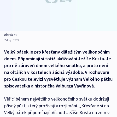
obrázek
Zdroj:
ČT24
Velký pátek je pro křesťany důležitým velikonočním
dnem. Připomínají si totiž ukřižování Ježíše Krista. Je
pro ně zároveň dnem velkého smutku, a proto není
na oltářích v kostelech žádná výzdoba. V rozhovoru
pro Českou televizi vysvětluje význam Velkého pátku
spisovatelka a historička Valburga Vavřinová.
Věřící během největšího velikonočního svátku dodržují
přísný půst, který prožívají v rozjímání. „Křesťané si na
Velký pátek připomínají příchod Ježíše Krista na zem v