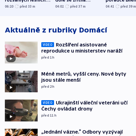
požárů
hornina, jeden
domu
06:20
před 33
m
04:02
před 37
m
04:41
před 39
člověk zemřel
Aktuálně z rubriky
Domácí
Rozšíření asistované
VIDEO
reprodukce u ministerstev naráží
před 1
h
Méně metrů, vyšší ceny. Nové byty
jsou stále menší
před 2
h
Ukrajinští váleční veteráni učí
VIDEO
Čechy ovládat drony
před 11
h
„Jednání vázne.“ Odbory vyzývají