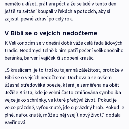
nemělo uklízet, prát ani péct a že se lidé v tento den
ještě za svítání koupali v řekách a potocích, aby si
zajistili pevné zdraví po celý rok.
V Bibli se o vejcích nedočteme
K Velikonocím se v dnešní době váže celá řada lidových
tradic. Neodmyslitelně k nim patří pečení velikonočního
beránka, barvení vajíček či zdobení kraslic.
„S kraslicemi je to trošku tajemná záležitost, protože v
Bibli se o vejcích nedočteme. Dochovala se ovšem
úžasná středověká poezie, která je zaměřena na oběť
Ježíše Krista, kde je velmi často zmiňována symbolika
vejce jako schránky, ve které přebývá život. Pokud je
vejce prázdné, vyfouknuté, jde o prázdný hrob. Pokud je
plné, nafouknuté, může z něj vzejít nový život,“ dodala
Vavřinová.