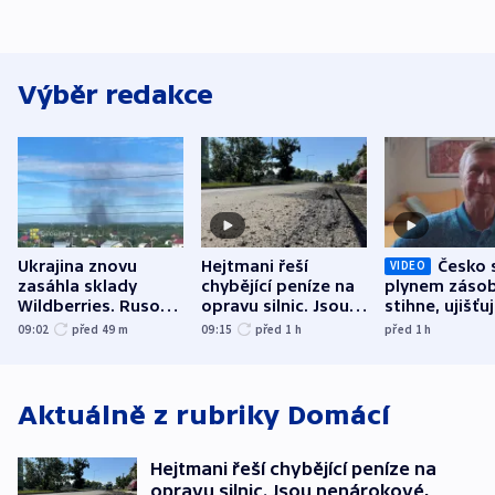
Výběr redakce
Ukrajina znovu
Hejtmani řeší
Česko 
VIDEO
zasáhla sklady
chybějící peníze na
plynem zásob
Wildberries. Rusové
opravu silnic. Jsou
stihne, ujišťu
útočili v Charkovské
nenárokové, namítá
expert. Sníže
09:02
před 49
m
09:15
před 1
h
před 1
h
oblasti
ministerstvo
však slíbit ne
Aktuálně z rubriky
Domácí
Hejtmani řeší chybějící peníze na
opravu silnic. Jsou nenárokové,