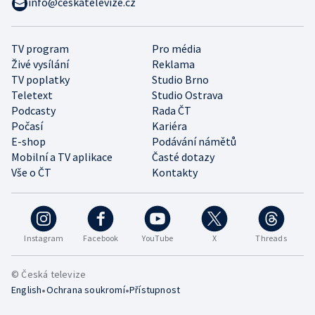
info@ceskatelevize.cz
TV program
Pro média
Živé vysílání
Reklama
TV poplatky
Studio Brno
Teletext
Studio Ostrava
Podcasty
Rada ČT
Počasí
Kariéra
E-shop
Podávání námětů
Mobilní a TV aplikace
Časté dotazy
Vše o ČT
Kontakty
Instagram
Facebook
YouTube
X
Threads
© Česká televize
•
•
English
Ochrana soukromí
Přístupnost