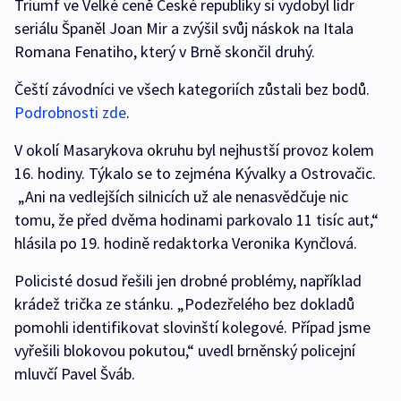
Triumf ve Velké ceně České republiky si vydobyl lídr
seriálu Španěl Joan Mir a zvýšil svůj náskok na Itala
Romana Fenatiho, který v Brně skončil druhý.
Čeští závodníci ve všech kategoriích zůstali bez bodů.
Podrobnosti zde
.
V okolí Masarykova okruhu byl nejhustší provoz kolem
16. hodiny. Týkalo se to zejména Kývalky a Ostrovačic.
„Ani na vedlejších silnicích už ale nenasvědčuje nic
tomu, že před dvěma hodinami parkovalo 11 tisíc aut,“
hlásila po 19. hodině redaktorka Veronika Kynčlová.
Policisté dosud řešili jen drobné problémy, například
krádež trička ze stánku. „Podezřelého bez dokladů
pomohli identifikovat slovinští kolegové. Případ jsme
vyřešili blokovou pokutou,“ uvedl brněnský policejní
mluvčí Pavel Šváb.