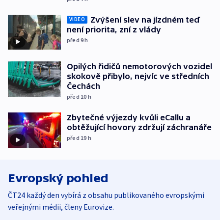
Zvýšení slev na jízdném teď
VIDEO
není priorita, zní z vlády
před 9
h
Opilých řidičů nemotorových vozidel
skokově přibylo, nejvíc ve středních
Čechách
před 10
h
Zbytečné výjezdy kvůli eCallu a
obtěžující hovory zdržují záchranáře
před 19
h
Evropský pohled
ČT24 každý den vybírá z obsahu publikovaného evropskými
veřejnými médii, členy Eurovize.