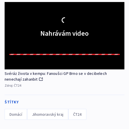
Nahrávám video
Svéráz života v kempu: Fanoušci GP Brno se v decibelech
nenechají zahanbit
Zdroj:
ČT24
ŠTÍTKY
Domácí
Jihomoravský kraj
ČT24