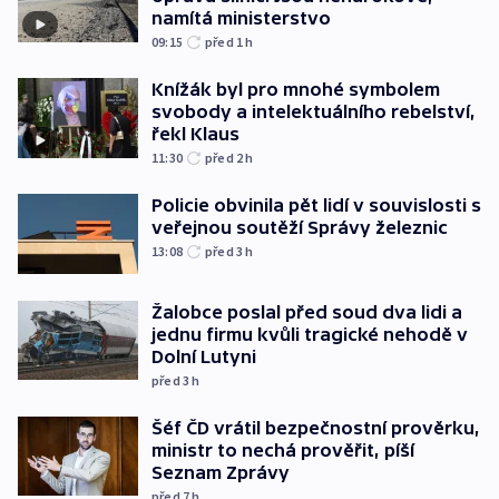
namítá ministerstvo
09:15
před 1
h
Knížák byl pro mnohé symbolem
svobody a intelektuálního rebelství,
řekl Klaus
11:30
před 2
h
Policie obvinila pět lidí v souvislosti s
veřejnou soutěží Správy železnic
13:08
před 3
h
Žalobce poslal před soud dva lidi a
jednu firmu kvůli tragické nehodě v
Dolní Lutyni
před 3
h
Šéf ČD vrátil bezpečnostní prověrku,
ministr to nechá prověřit, píší
Seznam Zprávy
před 7
h