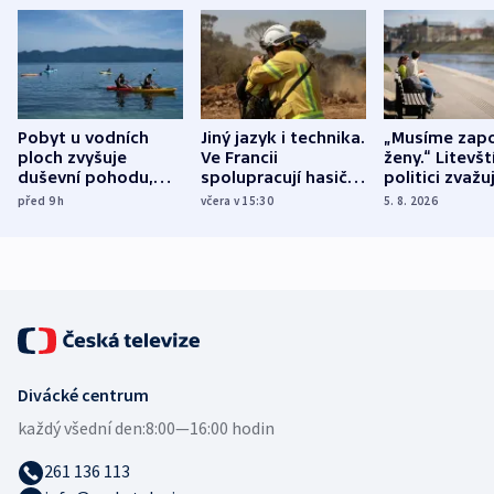
Pobyt u vodních
Jiný jazyk i technika.
„Musíme zapo
ploch zvyšuje
Ve Francii
ženy.“ Litevšt
duševní pohodu,
spolupracují hasiči z
politici zvažuj
ukázala
různých zemí
dohodu o
před 9
h
včera v 15:30
5. 8. 2026
mezinárodní studie
demografii
Divácké centrum
každý všední den:
8:00—16:00 hodin
261 136 113