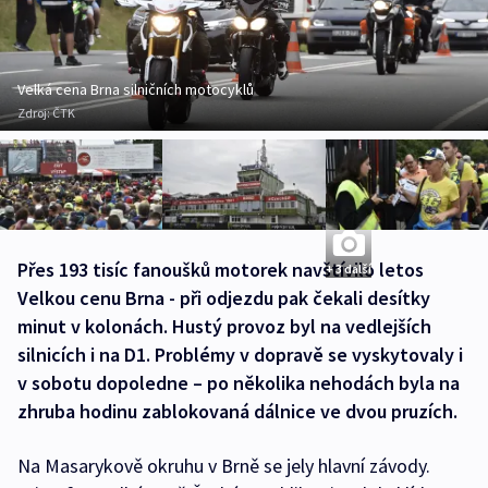
Velká cena Brna silničních motocyklů
Zdroj:
ČTK
Přes 193 tisíc fanoušků motorek navštívilo letos
+ 3 další
Velkou cenu Brna - při odjezdu pak čekali desítky
minut v kolonách. Hustý provoz byl na vedlejších
silnicích i na D1. Problémy v dopravě se vyskytovaly i
v sobotu dopoledne – po několika nehodách byla na
zhruba hodinu zablokovaná dálnice ve dvou pruzích.
Na Masarykově okruhu v Brně se jely hlavní závody.