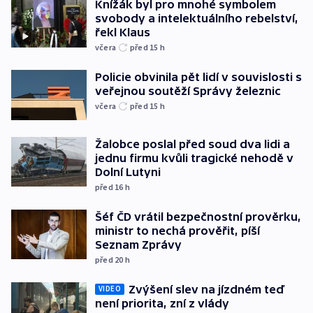
Knížák byl pro mnohé symbolem
svobody a intelektuálního rebelství,
řekl Klaus
včera
před 15
h
Policie obvinila pět lidí v souvislosti s
veřejnou soutěží Správy železnic
včera
před 15
h
Žalobce poslal před soud dva lidi a
jednu firmu kvůli tragické nehodě v
Dolní Lutyni
před 16
h
Šéf ČD vrátil bezpečnostní prověrku,
ministr to nechá prověřit, píší
Seznam Zprávy
před 20
h
Zvýšení slev na jízdném teď
VIDEO
není priorita, zní z vlády