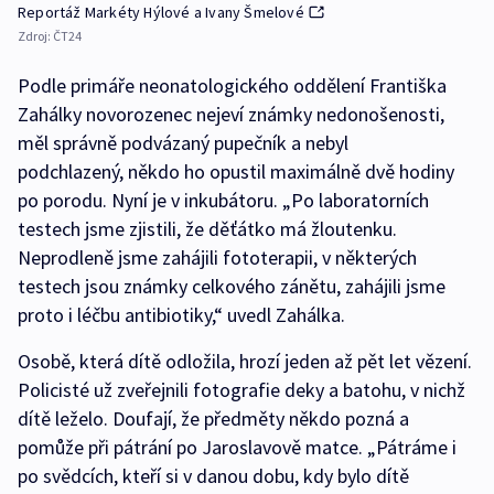
Reportáž Markéty Hýlové a Ivany Šmelové
Zdroj:
ČT24
Podle primáře neonatologického oddělení Františka
Zahálky novorozenec nejeví známky nedonošenosti,
měl správně podvázaný pupečník a nebyl
podchlazený, někdo ho opustil maximálně dvě hodiny
po porodu. Nyní je v inkubátoru. „Po laboratorních
testech jsme zjistili, že děťátko má žloutenku.
Neprodleně jsme zahájili fototerapii, v některých
testech jsou známky celkového zánětu, zahájili jsme
proto i léčbu antibiotiky,“ uvedl Zahálka.
Osobě, která dítě odložila, hrozí jeden až pět let vězení.
Policisté už zveřejnili fotografie deky a batohu, v nichž
dítě leželo. Doufají, že předměty někdo pozná a
pomůže při pátrání po Jaroslavově matce. „Pátráme i
po svědcích, kteří si v danou dobu, kdy bylo dítě