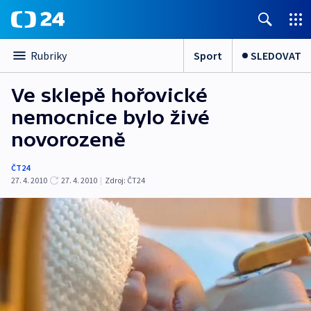
Sport
SLEDOVAT
Rubriky
Ve sklepě hořovické
nemocnice bylo živé
novorozeně
ČT24
27. 4. 2010
27. 4. 2010
|
Zdroj:
ČT24