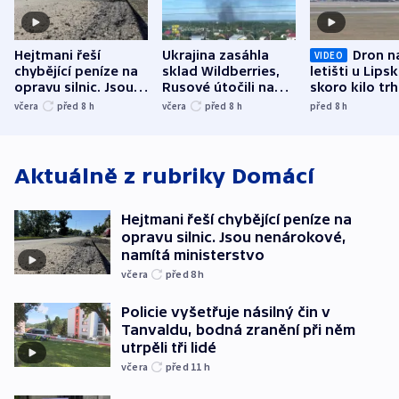
Hejtmani řeší
Ukrajina zasáhla
Dron n
VIDEO
chybějící peníze na
sklad Wildberries,
letišti u Lips
opravu silnic. Jsou
Rusové útočili na
skoro kilo trh
nenárokové, namítá
trh, hasiče či
indicie ukazuj
včera
před 8
h
včera
před 8
h
před 8
h
ministerstvo
stadion
Rusko
Aktuálně z rubriky
Domácí
Hejtmani řeší chybějící peníze na
opravu silnic. Jsou nenárokové,
namítá ministerstvo
včera
před 8
h
Policie vyšetřuje násilný čin v
Tanvaldu, bodná zranění při něm
utrpěli tři lidé
včera
před 11
h