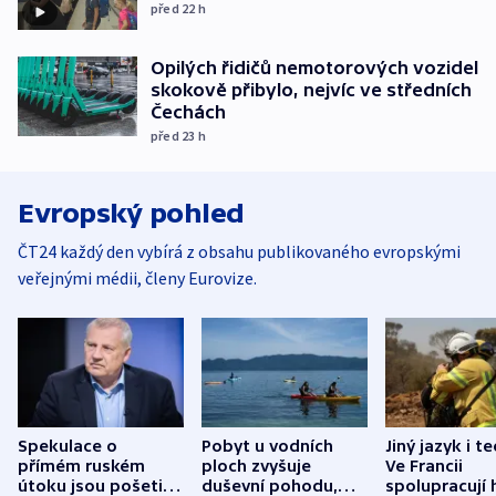
před 22
h
Opilých řidičů nemotorových vozidel
skokově přibylo, nejvíc ve středních
Čechách
před 23
h
Evropský pohled
ČT24 každý den vybírá z obsahu publikovaného evropskými
veřejnými médii, členy Eurovize.
Spekulace o
Pobyt u vodních
Jiný jazyk i t
přímém ruském
ploch zvyšuje
Ve Francii
útoku jsou pošetilé,
duševní pohodu,
spolupracují h