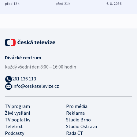
míní estonský
ukázala
různých zemí
před 12
h
před 21
h
6. 8. 2026
bezpečnostní
mezinárodní studie
expert
Divácké centrum
každý všední den:
8:00—16:00 hodin
261 136 113
info@ceskatelevize.cz
TV program
Pro média
Živé vysílání
Reklama
TV poplatky
Studio Brno
Teletext
Studio Ostrava
Podcasty
Rada ČT