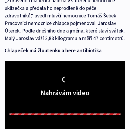
„Zdravého chlapečka nalezla v suterénu nemocnice
uklízečka a předala ho neprodleně do péče
zdravotníků,“ uvedl mluvčí nemocnice Tomáš Šebek.
Pracovníci nemocnice chlapce pojmenovali Jaroslav
Úterek. Podle dnešního dne a jména, které slaví svátek.
Malý Jaroslav váží 2,88 kilogramu a měří 47 centimetrů.
Chlapeček má žloutenku a bere antibiotika
Nahrávám video