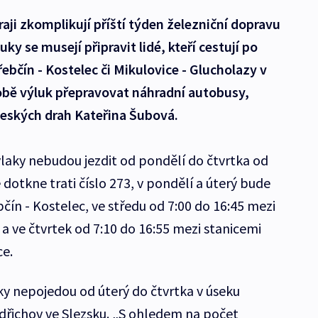
i zkomplikují příští týden železniční dopravu
uky se musejí připravit lidé, kteří cestují po
ebčín - Kostelec či Mikulovice - Glucholazy v
obě výluk přepravovat náhradní autobusy,
eských drah Kateřina Šubová.
aky nebudou jezdit od pondělí do čtvrtka od
e dotkne trati číslo 273, v pondělí a úterý bude
bčín - Kostelec, ve středu od 7:00 do 16:45 mezi
 ve čtvrtek od 7:10 do 16:55 mezi stanicemi
ce.
ky nepojedou od úterý do čtvrtka v úseku
ndřichov ve Slezsku. „S ohledem na počet