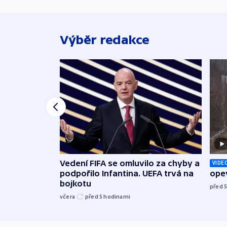
Výběr redakce
Vedení FIFA se omluvilo za chyby a
VIDE
podpořilo Infantina. UEFA trvá na
opev
bojkotu
před 
včera
před 5
hodinami