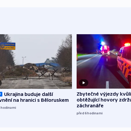
Zbytečné výjezdy kvůli
Ukrajina buduje další
O
obtěžující hovory zdržu
nění na hranici s Běloruskem
záchranáře
5
hodinami
před 6
hodinami