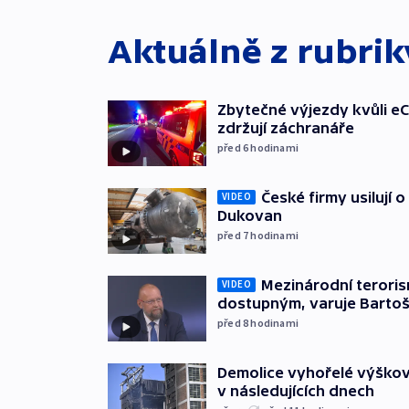
Aktuálně z rubri
Zbytečné výjezdy kvůli eC
zdržují záchranáře
před 6
hodinami
České firmy usilují 
VIDEO
Dukovan
před 7
hodinami
Mezinárodní teroris
VIDEO
dostupným, varuje Barto
před 8
hodinami
Demolice vyhořelé výškov
v následujících dnech