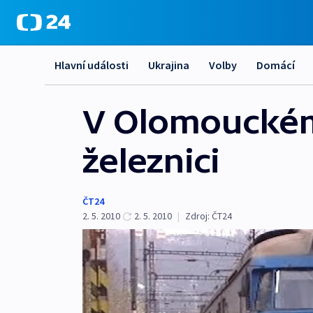
Hlavní události
Ukrajina
Volby
Domácí
V Olomouckém
železnici
ČT24
2. 5. 2010
2. 5. 2010
|
Zdroj:
ČT24