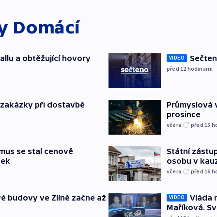
ky
Domácí
allu a obtěžující hovory
Sečten
VIDEO
před 12
hodinami
o zakázky při dostavbě
Průmyslová v
prosince
včera
před 15
h
mus se stal cenově
Státní zástup
šek
osobu v kau
včera
před 16
h
é budovy ve Zlíně začne až
Vláda 
VIDEO
Maříková. Sv