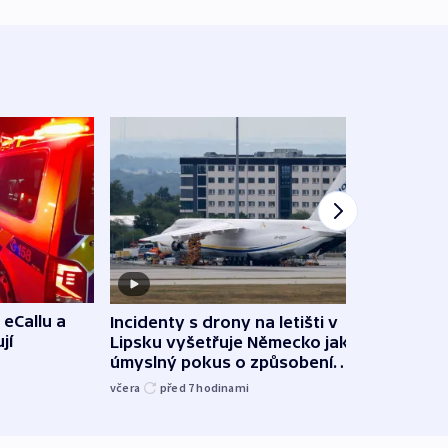
 eCallu a
Incidenty s drony na letišti v
Klima
jí
Lipsku vyšetřuje Německo jako
podn
úmyslný pokus o způsobení
i sví
exploze
včera
před 7
hodinami
včera