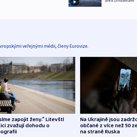
před 19
hodinami
vropskými veřejnými médii, členy Eurovize.
íme zapojit ženy.“ Litevští
Na Ukrajině jsou zadrž
tici zvažují dohodu o
občané z více než 50 ze
ografii
na straně Ruska