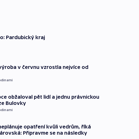
o: Pardubický kraj
ýroba v červnu vzrostla nejvíce od
odinami
ce obžaloval pět lidí a jednu právnickou
ze Bulovky
odinami
neplánuje opatření kvůli vedrům, říká
árovská: Připravme se na následky