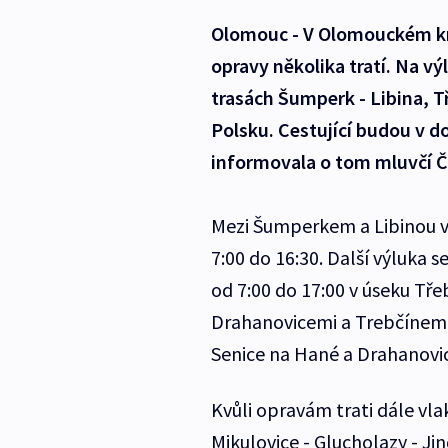
Olomouc - V Olomouckém kraj
opravy několika tratí. Na výl
trasách Šumperk - Libina, Tř
Polsku. Cestující budou v d
informovala o tom mluvčí Č
Mezi Šumperkem a Libinou vl
7:00 do 16:30. Další výluka s
od 7:00 do 17:00 v úseku Tře
Drahanovicemi a Trebčínem a
Senice na Hané a Drahanovi
Kvůli opravám trati dále vla
Mikulovice - Glucholazy - Ji