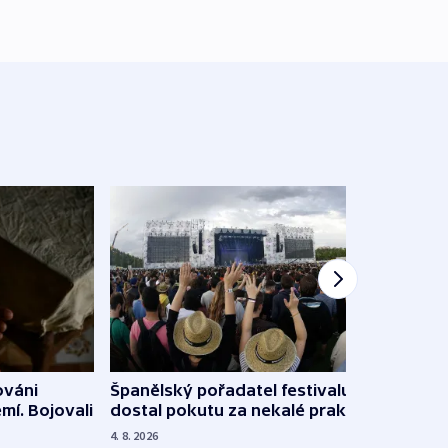
Španělský pořadatel festivalu
ováni
Lesn
dostal pokutu za nekalé praktiky
mí. Bojovali
dopa
zdrav
4. 8. 2026