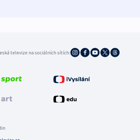
4. 8. 20
eská televize na sociálních sítích:
din