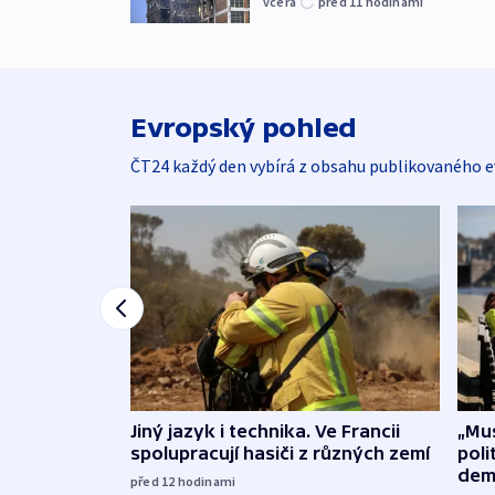
včera
před 11
hodinami
Evropský pohled
ČT24 každý den vybírá z obsahu publikovaného e
Jiný jazyk i technika. Ve Francii
„Mus
spolupracují hasiči z různých zemí
poli
dem
před 12
hodinami