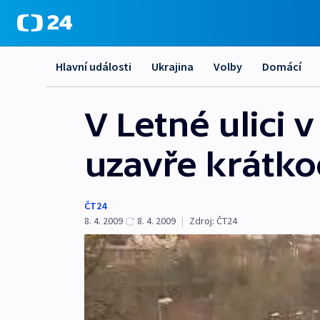
Hlavní události
Ukrajina
Volby
Domácí
V Letné ulici v
uzavře krátk
ČT24
8. 4. 2009
8. 4. 2009
|
Zdroj:
ČT24