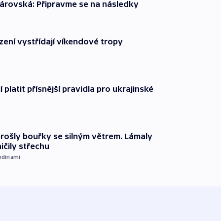
árovská: Připravme se na následky
zení vystřídají víkendové tropy
í platit přísnější pravidla pro ukrajinské
prošly bouřky se silným větrem. Lámaly
ičily střechu
odinami