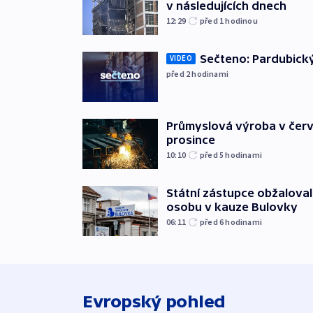
v následujících dnech
12:29
před 1
hodinou
Sečteno: Pardubický
VIDEO
před 2
hodinami
Průmyslová výroba v červ
prosince
10:10
před 5
hodinami
Státní zástupce obžaloval 
osobu v kauze Bulovky
06:11
před 6
hodinami
Evropský pohled