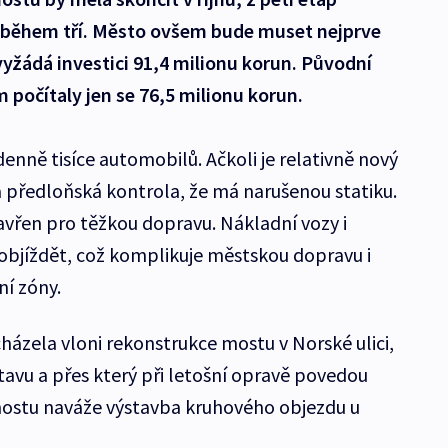
 během tří. Město ovšem bude muset nejprve
vyžádá investici 91,4 milionu korun. Původní
 počítaly jen se 76,5 milionu korun.
nně tisíce automobilů. Ačkoli je relativně nový
ila předloňská kontrola, že má narušenou statiku.
avřen pro těžkou dopravu. Nákladní vozy i
objíždět, což komplikuje městskou dopravu i
í zóny.
ázela vloni rekonstrukce mostu v Norské ulici,
stavu a přes který při letošní opravě povedou
mostu naváže výstavba kruhového objezdu u