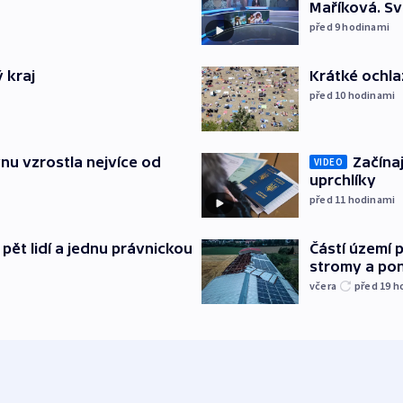
Maříková. Sv
před 9
hodinami
 kraj
Krátké ochla
před 10
hodinami
nu vzrostla nejvíce od
Začínaj
VIDEO
uprchlíky
před 11
hodinami
pět lidí a jednu právnickou
Částí území 
stromy a pon
včera
před 19
h