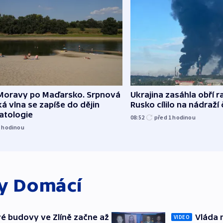
Moravy po Maďarsko. Srpnová
Ukrajina zasáhla obří ra
á vlna se zapíše do dějin
Rusko cílilo na nádraží
atologie
08:52
před 1
hodinou
1
hodinou
ky
Domácí
é budovy ve Zlíně začne až
Vláda 
VIDEO