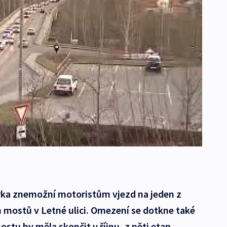
rka znemožní motoristům vjezd na jeden z
h mostů v Letné ulici. Omezení se dotkne také
stu by měla skončit v říjnu, z pěti etap