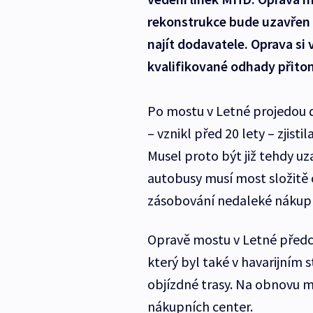
rekonstrukce bude uzavřen
najít dodavatele. Oprava si 
kvalifikované odhady přitom
Po mostu v Letné projedou de
– vznikl před 20 lety – zjist
Musel proto být již tehdy uz
autobusy musí most složitě 
zásobování nedaleké nákupn
Opravě mostu v Letné předch
který byl také v havarijním 
objízdné trasy. Na obnovu 
nákupních center.