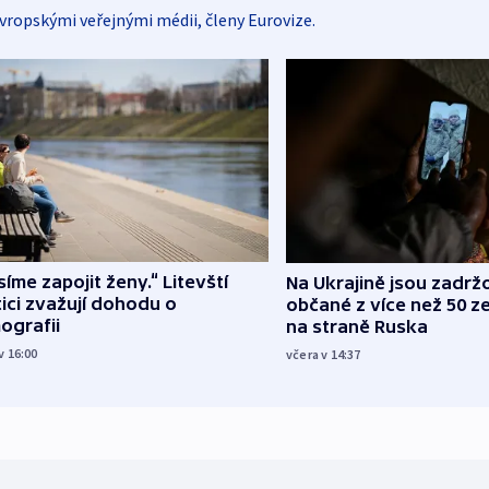
vropskými veřejnými médii, členy Eurovize.
íme zapojit ženy.“ Litevští
Na Ukrajině jsou zadrž
tici zvažují dohodu o
občané z více než 50 ze
ografii
na straně Ruska
v 16:00
včera v 14:37