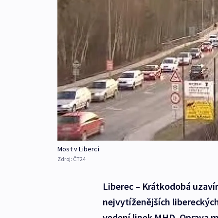
Most v Liberci
Zdroj:
ČT24
Liberec – Krátkodobá uzaví
nejvytíženějších libereckýc
vedení linek MHD. Oprava mo