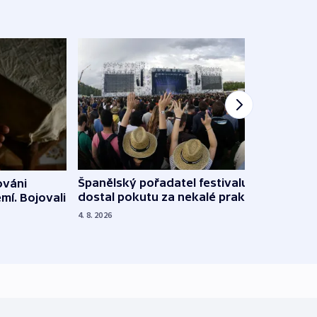
Španělský pořadatel festivalu
ováni
Lesn
dostal pokutu za nekalé praktiky
mí. Bojovali
dopa
zdrav
4. 8. 2026
4. 8. 20