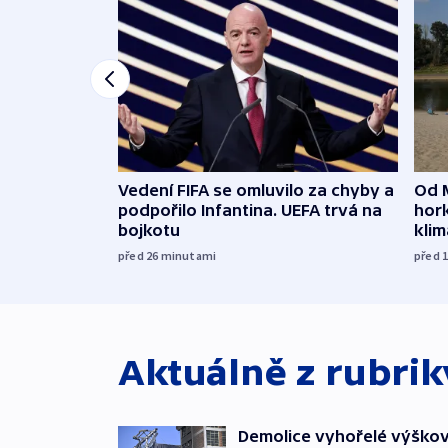
Vedení FIFA se omluvilo za chyby a
Od 
podpořilo Infantina. UEFA trvá na
hork
bojkotu
klim
před 26
minutami
před 
Aktuálně z rubri
Demolice vyhořelé výškov