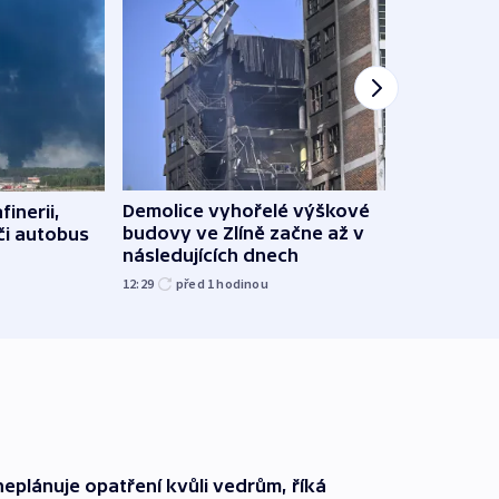
Demolice vyhořelé výškové
finerii,
Za d
budovy ve Zlíně začne až v
 či autobus
Tech
následujících dnech
soud
12:29
před 1
hodinou
15:19
neplánuje opatření kvůli vedrům, říká