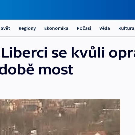
Svět
Regiony
Ekonomika
Počasí
Věda
Kultura
 Liberci se kvůli op
odobě most