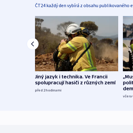
ČT24 každý den vybírá z obsahu publikovaného e
Jiný jazyk i technika. Ve Francii
„Mus
spolupracují hasiči z různých zemí
poli
dem
před 2
hodinami
včera 