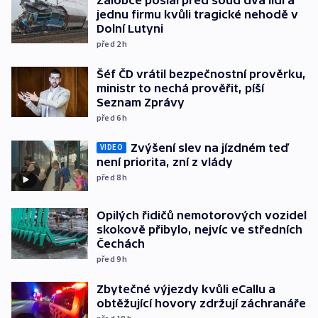
jednu firmu kvůli tragické nehodě v
Dolní Lutyni
před 2
h
Šéf ČD vrátil bezpečnostní prověrku,
ministr to nechá prověřit, píší
Seznam Zprávy
před 6
h
Zvýšení slev na jízdném teď
VIDEO
není priorita, zní z vlády
před 8
h
Opilých řidičů nemotorových vozidel
skokově přibylo, nejvíc ve středních
Čechách
před 9
h
Zbytečné výjezdy kvůli eCallu a
obtěžující hovory zdržují záchranáře