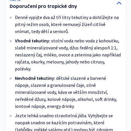
Doporučení pro tropické dny
Denně vypijte dva až tři litry tekutiny a dohlížejte na
pitný režim osob, které nemusejí žízeň citlivě
vnímat, tedy dětí a seniorů.
Vhodné tekutiny:
stolní voda nebo voda z kohoutku,
slabě mineralizované vody, džus ředěný alespoň 1:1,
neslazený čaj, mléko, ovoce a zelenina jako například
rajčata, okurky, melouny, jahody nebo citrusy,
polévky.
Nevhodné tekutiny:
dětské slazené a barvené
nápoje, slazené a granulované čaje, silně
mineralizované vody, káva ve větším množství,
neředěné džusy, kolové nápoje, alkohol, soft drinky,
iontové nápoje, energy drinky.
Jezte lehká snadno stravitelná jídla. Vyhýbejte se
naopak snadno se kazícím potravinám, které
(lahůdky, měkké salámy atd.) mohou být zdrojem