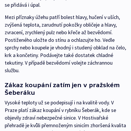
se přidává i úpal.
Mezi příznaky úžehu patří bolest hlavy, hučení v uších,
zvýšená teplota, zarudnutí pokožky obličeje a hlavy,
zvracení, zrychlený pulz nebo křeče až bezvědomí.
Postiženého uložte do stínu a ochlazujte ho. Vedle
sprchy nebo koupele je vhodný i studený obklad na čelo,
krk a končetiny. Podávejte také dostatek chladné
tekutiny. V případě bezvědomí volejte záchrannou
službu.
Zákaz koupání zatím jen v pražském
Šeberáku
Vysoké teploty už se podepisují i na kvalitě vody. V
Praze platí zákaz koupání v rybníku Šeberák, kde se
objevily zdraví nebezpečné sinice. V Hostivařské
přehradě je kvůli přemnoženým sinicím zhoršená kvalita