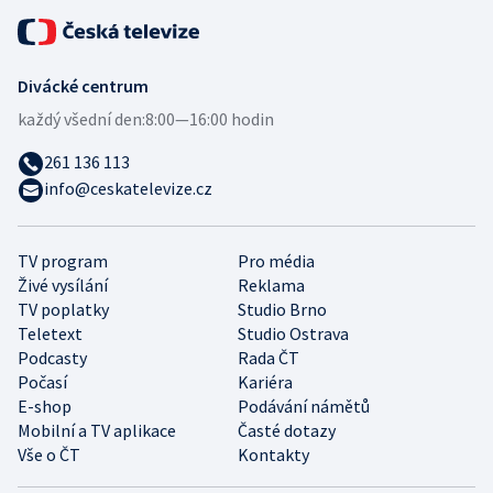
Divácké centrum
každý všední den:
8:00—16:00 hodin
261 136 113
info@ceskatelevize.cz
TV program
Pro média
Živé vysílání
Reklama
TV poplatky
Studio Brno
Teletext
Studio Ostrava
Podcasty
Rada ČT
Počasí
Kariéra
E-shop
Podávání námětů
Mobilní a TV aplikace
Časté dotazy
Vše o ČT
Kontakty