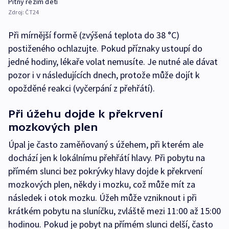
Pitný režim dětí
Zdroj:
ČT24
Při mírnější formě (zvýšená teplota do 38 °C)
postiženého ochlazujte. Pokud příznaky ustoupí do
jedné hodiny, lékaře volat nemusíte. Je nutné ale dávat
pozor i v následujících dnech, protože může dojít k
opožděné reakci (vyčerpání z přehřátí).
Při úžehu dojde k překrvení
mozkových plen
Úpal je často zaměňovaný s úžehem, při kterém ale
dochází jen k lokálnímu přehřátí hlavy. Při pobytu na
přímém slunci bez pokrývky hlavy dojde k překrvení
mozkových plen, někdy i mozku, což může mít za
následek i otok mozku. Úžeh může vzniknout i při
krátkém pobytu na sluníčku, zvláště mezi 11:00 až 15:00
hodinou. Pokud je pobyt na přímém slunci delší, často