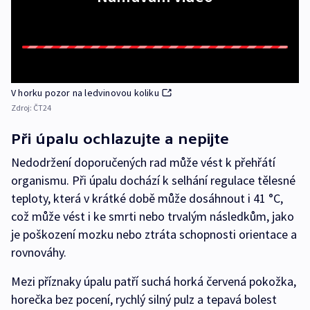
V horku pozor na ledvinovou koliku
Zdroj:
ČT24
Při úpalu ochlazujte a nepijte
Nedodržení doporučených rad může vést k přehřátí
organismu. Při úpalu dochází k selhání regulace tělesné
teploty, která v krátké době může dosáhnout i 41 °C,
což může vést i ke smrti nebo trvalým následkům, jako
je poškození mozku nebo ztráta schopnosti orientace a
rovnováhy.
Mezi příznaky úpalu patří suchá horká červená pokožka,
horečka bez pocení, rychlý silný pulz a tepavá bolest