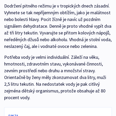
Dodržení pitného režimu je v tropických dnech zásadní.
Vyhnete se tak nepříjemným obtížím, jako je malátnost
nebo bolesti hlavy. Pocit žízně je navíc už pozdním
signálem dehydratace. Denně je proto vhodné vypít dva
až tři litry tekutin. Vyvarujte se přitom kolových nápojů,
neředěných džusů nebo alkoholu. Vhodná je stolní voda,
neslazený čaj, ale i vodnaté ovoce nebo zelenina.
Potřeba vody je velmi individuální. Záleží na věku,
hmotnosti, zdravotním stavu, vykonávané činnosti,
zevním prostředí nebo druhu a množství stravy.
Orientačně by ženy měly zkonzumovat dva litry, muži
2,5 litru tekutin. Na nedostatek vody je pak citlivý
zejména dětský organismus, protože obsahuje až 80
procent vody.
FAKTA