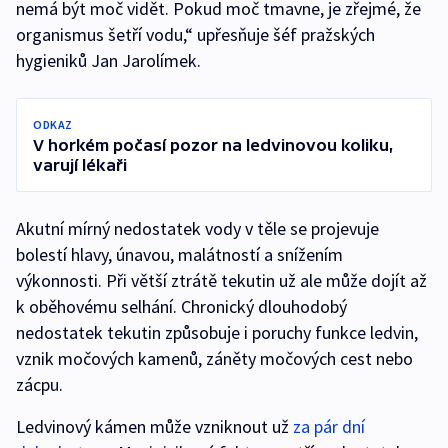
nemá být moč vidět. Pokud moč tmavne, je zřejmé, že
organismus šetří vodu,“ upřesňuje šéf pražských
hygieniků Jan Jarolímek.
ODKAZ
V horkém počasí pozor na ledvinovou koliku,
varují lékaři
Akutní mírný nedostatek vody v těle se projevuje
bolestí hlavy, únavou, malátností a snížením
výkonnosti. Při větší ztrátě tekutin už ale může dojít až
k oběhovému selhání. Chronický dlouhodobý
nedostatek tekutin způsobuje i poruchy funkce ledvin,
vznik močových kamenů, záněty močových cest nebo
zácpu.
Ledvinový kámen může vzniknout už
za pár dní