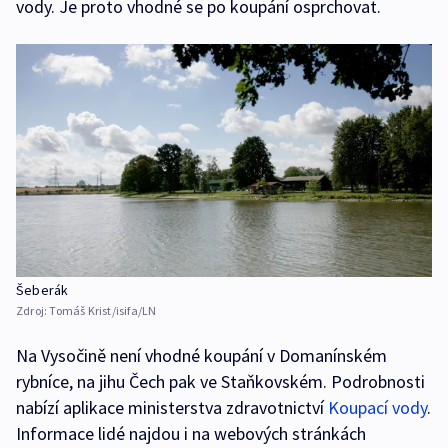
vody. Je proto vhodné se po koupání osprchovat.
Šeberák
Zdroj:
Tomáš Krist/isifa/LN
Na Vysočině není vhodné koupání v Domanínském
rybníce, na jihu Čech pak ve Staňkovském. Podrobnosti
nabízí aplikace ministerstva zdravotnictví
Koupací vody
.
Informace lidé najdou i na webových stránkách