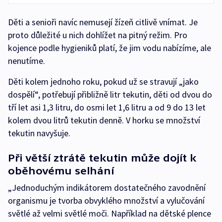
Děti a senioři navíc nemusejí žízeň citlivě vnímat. Je
proto důležité u nich dohlížet na pitný režim. Pro
kojence podle hygieniků platí, že jim vodu nabízíme, ale
nenutíme.
Děti kolem jednoho roku, pokud už se stravují „jako
dospělí“, potřebují přibližně litr tekutin, děti od dvou do
tří let asi 1,3 litru, do osmi let 1,6 litru a od 9 do 13 let
kolem dvou litrů tekutin denně. V horku se množství
tekutin navyšuje.
Při větší ztrátě tekutin může dojít k
oběhovému selhání
„Jednoduchým indikátorem dostatečného zavodnění
organismu je tvorba obvyklého množství a vylučování
světlé až velmi světlé moči. Například na dětské plence