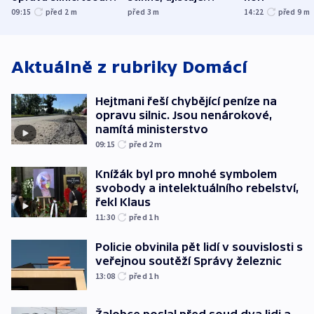
nenárokové, namítá
expert. Snížení cen
09:15
před 2
m
před 3
m
14:22
před 9
m
ministerstvo
však slíbit nelze
Aktuálně z rubriky
Domácí
Hejtmani řeší chybějící peníze na
opravu silnic. Jsou nenárokové,
namítá ministerstvo
09:15
před 2
m
Knížák byl pro mnohé symbolem
svobody a intelektuálního rebelství,
řekl Klaus
11:30
před 1
h
Policie obvinila pět lidí v souvislosti s
veřejnou soutěží Správy železnic
13:08
před 1
h
Žalobce poslal před soud dva lidi a