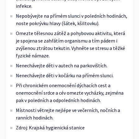
infekce.
Nepobývejte na přímém slunci v poledních hodinách,
noste pokrývku hlavy (šátek, kšiltovku).
Omezte tělesnou zátěž a pohybovou aktivitu, která
je spojena se zahřátím organismu a tím pádem i
zvýšenou ztrátou tekutin. Vyhněte se stresu a těžké
fyzické námaze.
Nenechávejte děti v autech na parkovištích.
Nenechávejte děti v kočárku na přímém slunci.
Při chronickém onemocnění dýchacích cest a
onemocnění srdce a cév omezte vycházky, zejména
pak v poledních a odpoledních hodinách.
Místnosti větrejte nejlépe ve večerních, nočních a
ranních hodinách.
Zdroj: Krajská hygienická stanice