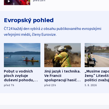
před 18
h
Evropský pohled
ČT24 každý den vybírá z obsahu publikovaného evropskými
veřejnými médii, členy Eurovize.
Pobyt u vodních
Jiný jazyk i technika.
„Musíme zapo
ploch zvyšuje
Ve Francii
ženy.“ Litevšt
duševní pohodu,
spolupracují hasiči z
politici zvažuj
ukázala
různých zemí
dohodu o
před 7
h
před 23
h
5. 8. 2026
mezinárodní studie
demografii