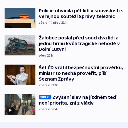
Policie obvinila pět lidí v souvislosti s
veřejnou soutěží Správy železnic
včera
před 21
h
Žalobce poslal před soud dva lidi a
jednu firmu kvůli tragické nehodě v
Dolní Lutyni
před 22
h
Šéf ČD vrátil bezpečnostní prověrku,
ministr to nechá prověřit, píší
Seznam Zprávy
včera v 09:06
Zvýšení slev na jízdném teď
VIDEO
není priorita, zní z vlády
včera v 06:45