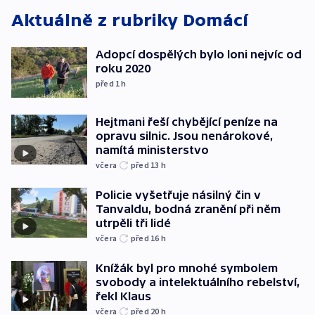
Aktuálně z rubriky
Domácí
Adopcí dospělých bylo loni nejvíc od
roku 2020
před 1
h
Hejtmani řeší chybějící peníze na
opravu silnic. Jsou nenárokové,
namítá ministerstvo
včera
před 13
h
Policie vyšetřuje násilný čin v
Tanvaldu, bodná zranění při něm
utrpěli tři lidé
včera
před 16
h
Knížák byl pro mnohé symbolem
svobody a intelektuálního rebelství,
řekl Klaus
včera
před 20
h