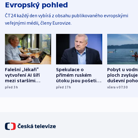
Evropský pohled
ČT24 každý den vybírá z obsahu publikovaného evropskými
veřejnými médii, členy Eurovize.
Falešní „lékaři“
Spekulace o
Pobyt u vodn
vytvoření AI šíří
přímém ruském
ploch zvyšuje
mezi staršími
útoku jsou pošetilé,
duševní poho
Poláky nebezpečné
míní estonský
ukázala
před 3
h
před 17
h
včera v 07:30
zdravotní rady
bezpečnostní
mezinárodní 
expert