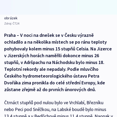
obrázek
Zdroj:
ČT24
Praha – V noci na dnešek se v Česku výrazně
ochladilo a na několika místech se po ránu teploty
pohybovaly kolem minus 15 stupňů Celsia. Na Jizerce
v Jizerských horách naměřili dokonce minus 26
stupňů, v Adršpachu na Náchodsku bylo minus 18.
Teplotní rekordy ale nepadaly. Podle mluvčího
Českého hydrometeorologického ústavu Petra
Dvořáka zima pronikla do celé střední Evropy, kde
zůstane zřejmě až do prvních únorových dnů.
Čtrnáct stupňů pod nulou bylo ve Vrchlabí, Březníku
nebo Peci pod Sněžkou, na Labské boudě bylo minus
13,4 stupně a v Bedřichově minus 11,4 stupně. Naopak v