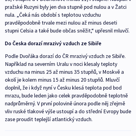
pražské Ruzyni byly jen dva stupně pod nulou a v Žatci
nula. „Čeká nás období s teplotou vzduchu
pravděpodobně trvale mezi nulou až minus deseti
stupni Celsia a také bude občas sněžit,“ upřesnil mluvčí.
Do Česka dorazí mrazivý vzduch ze Sibiře
Podle Dvořáka dorazí do ČR mrazivý vzduch ze Sibiře.
Například na severním Uralu v noci klesaly teploty
vzduchu na minus 25 až minus 35 stupňů, v Moskvě a
okolí je kolem minus 15 až minus 20 stupňů. Mluvčí
doplnil, že i když nyní v Česku klesá teplota pod bod
mrazu, bude leden jako celek pravděpodobně teplotně
nadprůměrný. V první polovině února podle něj zřejmě
vliv ruské tlakové výše ustoupí a do střední Evropy bude
zase proudit teplejší atlantický vzduch.