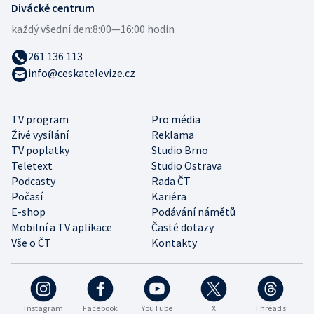
Divácké centrum
každý všední den:
8:00—16:00 hodin
261 136 113
info@ceskatelevize.cz
TV program
Pro média
Živé vysílání
Reklama
TV poplatky
Studio Brno
Teletext
Studio Ostrava
Podcasty
Rada ČT
Počasí
Kariéra
E-shop
Podávání námětů
Mobilní a TV aplikace
Časté dotazy
Vše o ČT
Kontakty
Instagram
Facebook
YouTube
X
Threads