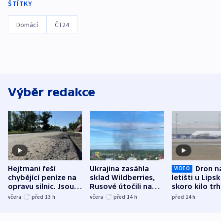
ŠTÍTKY
Domácí
ČT24
Výběr redakce
Hejtmani řeší
Ukrajina zasáhla
Dron n
VIDEO
chybějící peníze na
sklad Wildberries,
letišti u Lips
opravu silnic. Jsou
Rusové útočili na
skoro kilo trh
nenárokové, namítá
trh, hasiče či
indicie ukazuj
včera
před 13
h
včera
před 14
h
před 14
h
ministerstvo
stadion
Rusko