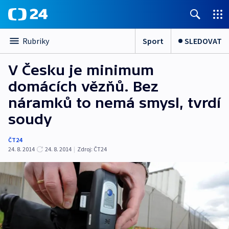
Sport
SLEDOVAT
Rubriky
V Česku je minimum
domácích vězňů. Bez
náramků to nemá smysl, tvrdí
soudy
ČT24
24. 8. 2014
24. 8. 2014
|
Zdroj:
ČT24