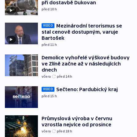
při dostavbě Dukovan
před 10
h
Mezinárodní terorismus se
VIDEO
stal cenově dostupným, varuje
Bartošek
před 11
h
Demolice vyhořelé výškové budovy
ve Zlíně začne až v následujících
dnech
včera
před 14
h
Sečteno: Pardubický kraj
VIDEO
před 15
h
Průmyslová výroba v červnu
vzrostla nejvíce od prosince
včera
před 18
h