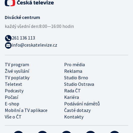
Divácké centrum
každý všední den:
8:00—16:00 hodin
261 136 113
info@ceskatelevize.cz
TV program
Pro média
Živé vysílání
Reklama
TV poplatky
Studio Brno
Teletext
Studio Ostrava
Podcasty
Rada ČT
Počasí
Kariéra
E-shop
Podávání námětů
Mobilní a TV aplikace
Časté dotazy
Vše o ČT
Kontakty