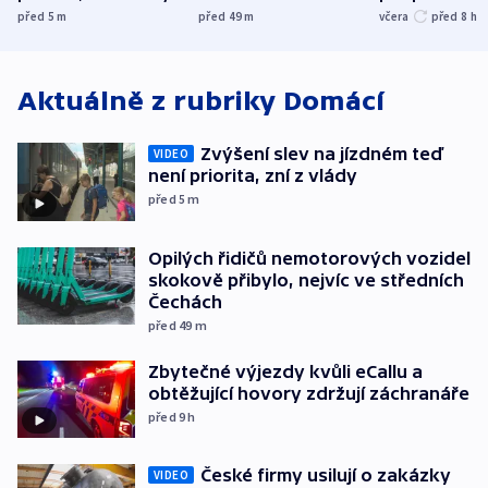
přibylo, nejvíc ve
UEFA trvá na
před 5
m
před 49
m
včera
před 8
h
středních Čechách
bojkotu
Aktuálně z rubriky
Domácí
Zvýšení slev na jízdném teď
VIDEO
není priorita, zní z vlády
před 5
m
Opilých řidičů nemotorových vozidel
skokově přibylo, nejvíc ve středních
Čechách
před 49
m
Zbytečné výjezdy kvůli eCallu a
obtěžující hovory zdržují záchranáře
před 9
h
České firmy usilují o zakázky
VIDEO