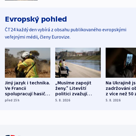
Evropský pohled
ČT24 každý den vybírá z obsahu publikovaného evropskými
veřejnými médii, členy Eurovize.
Jiný jazyk i technika.
„Musíme zapojit
Na Ukrajině j
Ve Francii
ženy.“ Litevští
zadržováni o
spolupracují hasiči z
politici zvažují
z více než 50 
různých zemí
dohodu o
Bojovali na s
před 15
h
5. 8. 2026
5. 8. 2026
demografii
Ruska