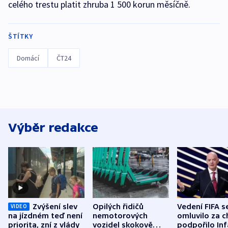
celého trestu platit zhruba 1 500 korun měsíčně.
ŠTÍTKY
Domácí
ČT24
Výběr redakce
Zvýšení slev
Opilých řidičů
Vedení FIFA s
VIDEO
na jízdném teď není
nemotorových
omluvilo za c
priorita, zní z vlády
vozidel skokově
podpořilo Inf