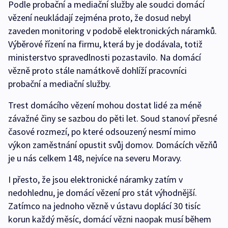
Podle probační a mediační služby ale soudci domácí
vězení neukládají zejména proto, že dosud nebyl
zaveden monitoring v podobě elektronických náramků.
Výběrové řízení na firmu, která by je dodávala, totiž
ministerstvo spravedlnosti pozastavilo. Na domácí
vězně proto stále namátkově dohlíží pracovníci
probační a mediační služby.
Trest domácího vězení mohou dostat lidé za méně
závažné činy se sazbou do pěti let. Soud stanoví přesné
časové rozmezí, po které odsouzený nesmí mimo
výkon zaměstnání opustit svůj domov. Domácích vězňů
je u nás celkem 148, nejvíce na severu Moravy.
I přesto, že jsou elektronické náramky zatím v
nedohlednu, je domácí vězení pro stát výhodnější.
Zatímco na jednoho vězně v ústavu doplácí 30 tisíc
korun každý měsíc, domácí vězni naopak musí během