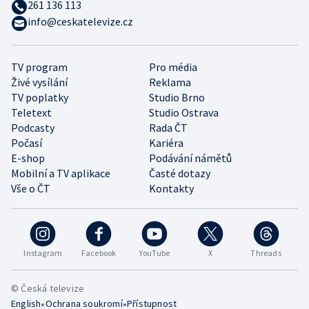
261 136 113
info@ceskatelevize.cz
TV program
Pro média
Živé vysílání
Reklama
TV poplatky
Studio Brno
Teletext
Studio Ostrava
Podcasty
Rada ČT
Počasí
Kariéra
E-shop
Podávání námětů
Mobilní a TV aplikace
Časté dotazy
Vše o ČT
Kontakty
Instagram
Facebook
YouTube
X
Threads
© Česká televize
•
•
English
Ochrana soukromí
Přístupnost