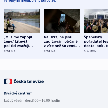
veřejnými médii, členy Eurovize.
„Musíme zapojit
Na Ukrajině jsou
Španělský
ženy.“ Litevští
zadržováni občané
pořadatel fes
politici zvažují
z více než 50 zemí.
dostal pokut
dohodu o
Bojovali na straně
nekalé prakti
před 21
h
před 22
h
4. 8. 2026
demografii
Ruska
Divácké centrum
každý všední den:
8:00—16:00 hodin