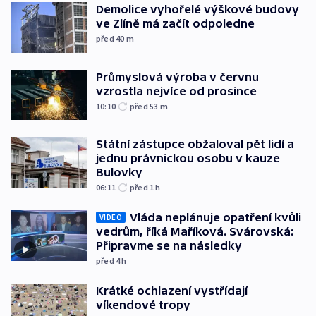
Demolice vyhořelé výškové budovy
ve Zlíně má začít odpoledne
před 40
m
Průmyslová výroba v červnu
vzrostla nejvíce od prosince
10:10
před 53
m
Státní zástupce obžaloval pět lidí a
jednu právnickou osobu v kauze
Bulovky
06:11
před 1
h
Vláda neplánuje opatření kvůli
VIDEO
vedrům, říká Maříková. Svárovská:
Připravme se na následky
před 4
h
Krátké ochlazení vystřídají
víkendové tropy