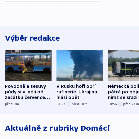
Výběr redakce
Povodně a sesuvy
V Rusku hoří obří
Německá poli
půdy si v Indii od
rafinerie. Ukrajina
pátrá po obje
začátku července
hlásí oběti
nímž se srazi
vyžádaly přes 130
letadlo u lip
před 9
m
08:52
před 10
m
10:56
před 23
obětí
letiště
Aktuálně z rubriky
Domácí