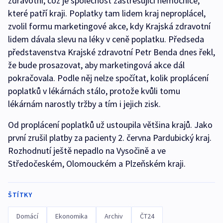
zdravotní, což je společnost zastřešující nemocnice,
které patří kraji. Poplatky tam lidem kraj neproplácel,
zvolil formu marketingové akce, kdy Krajská zdravotní
lidem dávala slevu na léky v ceně poplatku. Předseda
představenstva Krajské zdravotní Petr Benda dnes řekl,
že bude prosazovat, aby marketingová akce dál
pokračovala. Podle něj nelze spočítat, kolik proplácení
poplatků v lékárnách stálo, protože kvůli tomu
lékárnám narostly tržby a tím i jejich zisk.
Od proplácení poplatků už ustoupila většina krajů. Jako
první zrušil platby za pacienty 2. června Pardubický kraj.
Rozhodnutí ještě nepadlo na Vysočině a ve
Středočeském, Olomouckém a Plzeňském kraji.
ŠTÍTKY
Domácí
Ekonomika
Archiv
ČT24