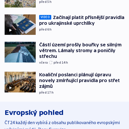
před 5
h
Začínají platit přísnější pravidla
VIDEO
pro ukrajinské uprchlíky
před 6
h
Částí území prošly bouřky se silným
větrem. Lámaly stromy a poničily
střechu
včera
před 14
h
Koaliční poslanci plánují úpravu
novely zmírňující pravidla pro střet
zájmů
před 17
h
Evropský pohled
ČT24 každý den vybírá z obsahu publikovaného evropskými