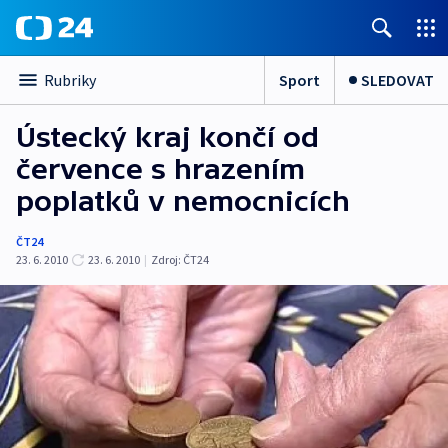
Sport
SLEDOVAT
Rubriky
Ústecký kraj končí od
července s hrazením
poplatků v nemocnicích
ČT24
23. 6. 2010
23. 6. 2010
|
Zdroj:
ČT24